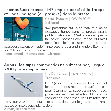
Thomas Cook France : 347 emplois passés à la trappe
et... pas une ligne (ou presque) dans la presse !
Céline Eymery
| 02/12/2019
|
Editorial
347 personnes sur le carreau et à peine
quelques lignes dans la presse grand
public nationale... C'est à croire que la
faillite de Thomas Cook France, qui avait
déchaîné les passions quand les
passagers étaient en rade, n'intéresse plus grand monde... Étonnant,
non ? Alors, bien sûr, il y a les...
licenciement
,
thomas cook
,
whirpool
Airbus : les super commandes ne suffisent pas, jusqu'à
3700 postes supprimés
La Rédaction
| 07/03/2018
|
Transport
Les 2,9 milliards d'euros de bénéfices, et
les commandes records ne suffiront pas
pour épargner la suppression de 3 700
postes au sein des effectifs d'Airbus. La
commande confirmée par Emirates des
36 Airbus A380, aura tout juste permis de sauver le gros porteur, mais
pas les emplois dépendants de...
Airbus
,
licenciement