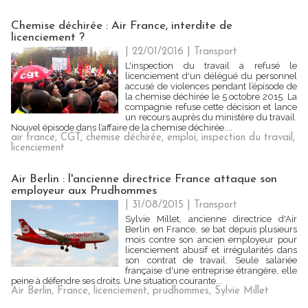
Chemise déchirée : Air France, interdite de
licenciement ?
| 22/01/2016
|
Transport
L'inspection du travail a refusé le
licenciement d'un délégué du personnel
accusé de violences pendant l’épisode de
la chemise déchirée le 5 octobre 2015. La
compagnie refuse cette décision et lance
un recours auprès du ministère du travail.
Nouvel épisode dans l’affaire de la chemise déchirée....
air france
,
CGT
,
chemise déchirée
,
emploi
,
inspection du travail
,
licenciement
Air Berlin : l'ancienne directrice France attaque son
employeur aux Prudhommes
| 31/08/2015
|
Transport
Sylvie Millet, ancienne directrice d'Air
Berlin en France, se bat depuis plusieurs
mois contre son ancien employeur pour
licenciement abusif et irrégularités dans
son contrat de travail. Seule salariée
française d'une entreprise étrangère, elle
peine à défendre ses droits. Une situation courante...
Air Berlin
,
France
,
licenciement
,
prudhommes
,
Sylvie Millet