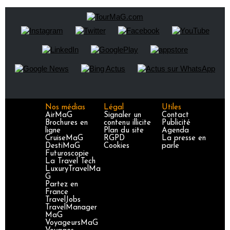
Nos médias
Légal
Utiles
AirMaG
Signaler un
Contact
Brochures en
contenu illicite
Publicité
ligne
Plan du site
Agenda
CruiseMaG
RGPD
La presse en
DestiMaG
Cookies
parle
Futuroscopie
La Travel Tech
LuxuryTravelMa
G
Partez en
France
TravelJobs
TravelManager
MaG
VoyageursMaG