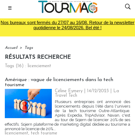
☰
Nos bureaux sont fermés du 27/07 au 16/08. Retour de la newsletter
quotidienne le 24/08/2026. Bel été !
Accueil
>
Tags
RÉSULTATS RECHERCHE
Tags (16) : licenciement
Amérique : vague de licenciements dans la tech
tourisme
Céline Eymery
| 14/12/2023
|
La
Travel Tech
Plusieurs entreprises ont annoncé des
licenciements depuis l'été dans l'univers
de la tech tourisme Outre-Atlantique.
Après Expedia, TripAdvisor, Navan, c'est
au tour de Sojern de licencier 20% de ses
effectifs. Sojern plateforme de marketing digital dédiée au tourisme a
annoncé le licencie de 20%...
licenciement
,
tech tourisme