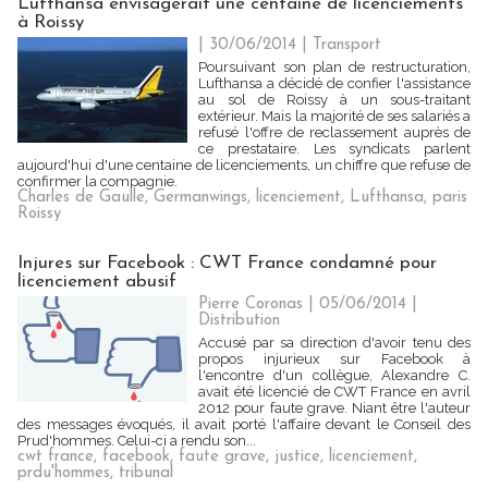
Lufthansa envisagerait une centaine de licenciements
à Roissy
| 30/06/2014
|
Transport
Poursuivant son plan de restructuration,
Lufthansa a décidé de confier l'assistance
au sol de Roissy à un sous-traitant
extérieur. Mais la majorité de ses salariés a
refusé l'offre de reclassement auprès de
ce prestataire. Les syndicats parlent
aujourd'hui d'une centaine de licenciements, un chiffre que refuse de
confirmer la compagnie.
Charles de Gaulle
,
Germanwings
,
licenciement
,
Lufthansa
,
paris
Roissy
Injures sur Facebook : CWT France condamné pour
licenciement abusif
Pierre Coronas | 05/06/2014
|
Distribution
Accusé par sa direction d'avoir tenu des
propos injurieux sur Facebook à
l'encontre d'un collègue, Alexandre C.
avait été licencié de CWT France en avril
2012 pour faute grave. Niant être l'auteur
des messages évoqués, il avait porté l'affaire devant le Conseil des
Prud'hommes. Celui-ci a rendu son...
cwt france
,
facebook
,
faute grave
,
justice
,
licenciement
,
prdu'hommes
,
tribunal