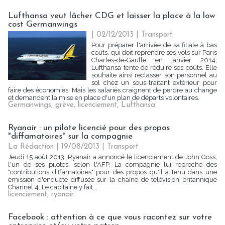
Lufthansa veut lâcher CDG et laisser la place à la low
cost Germanwings
| 02/12/2013
|
Transport
Pour préparer l'arrivée de sa filiale à bas
coûts, qui doit reprendre ses vols sur Paris
Charles-de-Gaulle en janvier 2014,
Lufthansa tente de réduire ses coûts. Elle
souhaite ainsi reclasser son personnel au
sol chez un sous-traitant extérieur pour
faire des économies. Mais les salariés craignent de perdre au change
et demandent la mise en place d'un plan de départs volontaires.
Germanwings
,
grève
,
licenciement
,
Lufthansa
Ryanair : un pilote licencié pour des propos
"diffamatoires" sur la compagnie
La Rédaction
| 19/08/2013
|
Transport
Jeudi 15 août 2013, Ryanair a annoncé le licenciement de John Goss,
l'un de ses pilotes, selon l'AFP. La compagnie lui reproche des
"contributions diffamatoires" pour des propos qu'il a tenu dans une
émission d'enquête diffusée sur la chaîne de télévision britannique
Channel 4. Le capitaine y fait...
licenciement
,
ryanair
Facebook : attention à ce que vous racontez sur votre