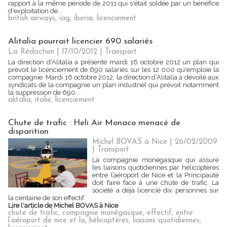
rapport à la même période de 2011 qui s'était soldée par un bénéfice
d'exploitation de...
british airways
,
iag
,
iberia
,
licenciement
Alitalia pourrait licencier 690 salariés
La Rédaction
| 17/10/2012
|
Transport
La direction d'Alitalia a présenté mardi 16 octobre 2012 un plan qui
prévoit le licenciement de 690 salariés sur les 12 000 qu'emploie la
compagnie. Mardi 16 octobre 2012, la direction d’Alitalia a dévoilé aux
syndicats de la compagnie un plan industriel qui prévoit notamment
la suppression de 690...
alitalia
,
italie
,
licenciement
Chute de trafic : Heli Air Monaco menacé de
disparition
Michel BOVAS à Nice | 26/02/2009
|
Transport
La compagnie monégasque qui assure
les liaisons quotidiennes par hélicoptères
entre l’aéroport de Nice et la Principauté
doit faire face à une chute de trafic. La
société a déjà licencié dix personnes sur
la centaine de son effectif.
Lire l'article de Michel BOVAS à Nice
chute de trafic
,
compagnie monégasque
,
effectif
,
entre
l’aéroport de nice et la
,
hélicoptères
,
liaisons quotidiennes
,