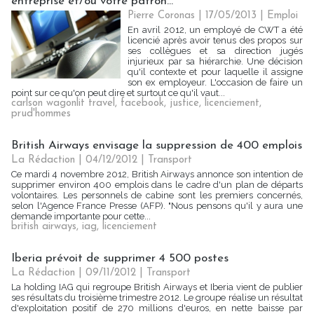
entreprise et/ou votre patron...
Pierre Coronas | 17/05/2013
|
Emploi
En avril 2012, un employé de CWT a été
licencié après avoir tenus des propos sur
ses collègues et sa direction jugés
injurieux par sa hiérarchie. Une décision
qu'il contexte et pour laquelle il assigne
son ex employeur. L'occasion de faire un
point sur ce qu'on peut dire et surtout ce qu'il vaut...
carlson wagonlit travel
,
facebook
,
justice
,
licenciement
,
prud'hommes
British Airways envisage la suppression de 400 emplois
La Rédaction
| 04/12/2012
|
Transport
Ce mardi 4 novembre 2012, British Airways annonce son intention de
supprimer environ 400 emplois dans le cadre d'un plan de départs
volontaires. Les personnels de cabine sont les premiers concernés,
selon l'Agence France Presse (AFP). "Nous pensons qu'il y aura une
demande importante pour cette...
british airways
,
iag
,
licenciement
Iberia prévoit de supprimer 4 500 postes
La Rédaction
| 09/11/2012
|
Transport
La holding IAG qui regroupe British Airways et Iberia vient de publier
ses résultats du troisième trimestre 2012. Le groupe réalise un résultat
d'exploitation positif de 270 millions d'euros, en nette baisse par