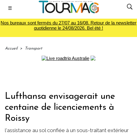
☰
Nos bureaux sont fermés du 27/07 au 16/08. Retour de la newsletter
quotidienne le 24/08/2026. Bel été !
Accueil
>
Transport
Lufthansa envisagerait une
centaine de licenciements à
Roissy
l'assistance au sol confiée à un sous-traitant extérieur