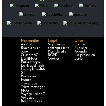
Nos médias
Légal
Utiles
AirMaG
Signaler un
Contact
Brochures en
contenu illicite
Publicité
ligne
Plan du site
Agenda
CruiseMaG
RGPD
La presse en
DestiMaG
Cookies
parle
Futuroscopie
La Travel Tech
LuxuryTravelMa
G
Partez en
France
TravelJobs
TravelManager
MaG
VoyageursMaG
Voyages
Responsables