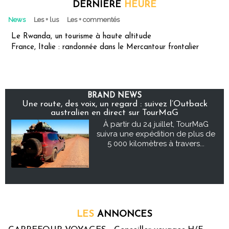
DERNIÈRE
HEURE
News
Les + lus
Les + commentés
Le Rwanda, un tourisme à haute altitude
France, Italie : randonnée dans le Mercantour frontalier
BRAND NEWS
Une route, des voix, un regard : suivez l’Outback
australien en direct sur TourMaG
À partir du 24 juillet, TourMaG
suivra une expédition de plus de
5 000 kilomètres à travers...
LES
ANNONCES