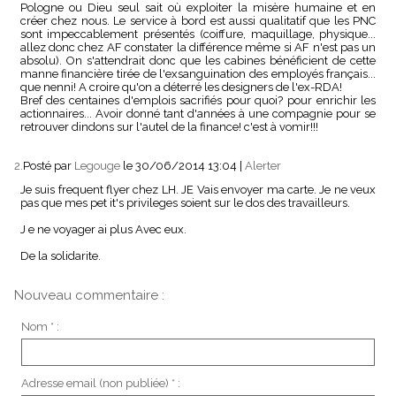
Pologne ou Dieu seul sait où exploiter la misère humaine et en
créer chez nous. Le service à bord est aussi qualitatif que les PNC
sont impeccablement présentés (coiffure, maquillage, physique...
allez donc chez AF constater la différence même si AF n'est pas un
absolu). On s'attendrait donc que les cabines bénéficient de cette
manne financière tirée de l'exsanguination des employés français...
que nenni! A croire qu'on a déterré les designers de l'ex-RDA!
Bref des centaines d'emplois sacrifiés pour quoi? pour enrichir les
actionnaires... Avoir donné tant d'années à une compagnie pour se
retrouver dindons sur l'autel de la finance! c'est à vomir!!!
2.
Posté par
Legouge
le 30/06/2014 13:04
|
Alerter
Je suis frequent flyer chez LH. JE Vais envoyer ma carte. Je ne veux
pas que mes pet it's privileges soient sur le dos des travailleurs.
J e ne voyager ai plus Avec eux.
De la solidarite.
Nouveau commentaire :
Nom * :
Adresse email (non publiée) * :