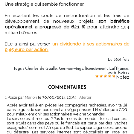
Une stratégie qui semble fonctionner.
En écartant les coûts de restructuration et les frais de
développement de nouveaux projets,
son bénéfice
opérationnel a progressé de 62,1 %
pour atteindre 1,04
milliard d'euros.
Elle a ainsi pu verser
un dividende à ses actionnaires de
0,45 euro par action.
Lu 3531 fois
Tags
:
Charles de Gaulle
,
Germanwings
,
licenciement
,
Lufthansa
,
paris Roissy
Notez
COMMENTAIRES
1.
Posté par
Marion
le 30/06/2014 10:54
|
Alerter
Après avoir taillé en pièces les compagnies rachetées, avoir taillé
dans le gras de son personnel au siège parisien, LH s'attaque à CDG
pour mieux enrichir ses actionnaires! welche Schande!!
Le service est-il meilleur? Pas le moins du monde... les call centers
sont situés dans des pays où le français est parlé par des "vaches
espagnoles" comme l'Afrique du Sud. Le support agence est proche
du désastre. Les services internes sont délocalisés en Inde, en