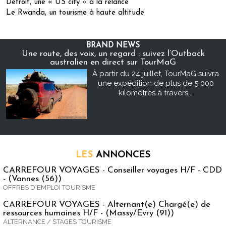
Detroit, une « US city » à la relance
Le Rwanda, un tourisme à haute altitude
BRAND NEWS
Une route, des voix, un regard : suivez l’Outback
australien en direct sur TourMaG
À partir du 24 juillet, TourMaG suivra
une expédition de plus de 5 000
kilomètres à travers...
LES
ANNONCES
CARREFOUR VOYAGES - Conseiller voyages H/F - CDD
- (Vannes (56))
OFFRES D'EMPLOI TOURISME
CARREFOUR VOYAGES - Alternant(e) Chargé(e) de
ressources humaines H/F - (Massy/Evry (91))
ALTERNANCE / STAGES TOURISME