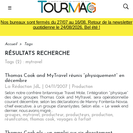
☰
Nos bureaux sont fermés du 27/07 au 16/08. Retour de la newsletter
quotidienne le 24/08/2026. Bel été !
Accueil
>
Tags
RÉSULTATS RECHERCHE
Tags (2) : mytravel
Thomas Cook and MyTravel réunis “physiquement” en
décembre
La Rédaction JdL | 04/11/2007
|
Production
Selon notre confrère britannique Travel Mole, l’intégration “physique”
des deux groupes Thomas Cook and MyTravel, sera opérationnelle
courant décembre, selon les déclarations de Manny Fontenla-Novoa,
chief executive, à un groupe d’ananlystes. Selon elle, « Le week end
dernier, nous avons migré...
groupes
,
mytravel
,
producteur
,
producteurs
,
production
,
réunifcation
,
thomas cook
,
voyages à forfait
Thomas Cook plc : un emploi sur six directement