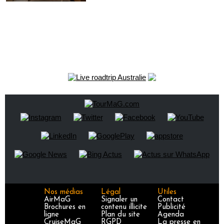
Nos médias
Légal
Utiles
AirMaG
Signaler un
Contact
Brochures en
contenu illicite
Publicité
ligne
Plan du site
Agenda
CruiseMaG
RGPD
La presse en