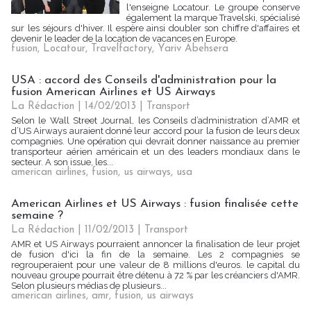
l'enseigne Locatour. Le groupe conserve
également la marque Travelski, spécialisé
sur les séjours d'hiver. Il espère ainsi doubler son chiffre d'affaires et
devenir le leader de la location de vacances en Europe.
fusion
,
Locatour
,
Travelfactory
,
Yariv Abehsera
USA : accord des Conseils d'administration pour la
fusion American Airlines et US Airways
La Rédaction
| 14/02/2013
|
Transport
Selon le Wall Street Journal, les Conseils d’administration d’AMR et
d’US Airways auraient donné leur accord pour la fusion de leurs deux
compagnies. Une opération qui devrait donner naissance au premier
transporteur aérien américain et un des leaders mondiaux dans le
secteur. A son issue, les...
american airlines
,
fusion
,
us airways
,
usa
American Airlines et US Airways : fusion finalisée cette
semaine ?
La Rédaction
| 11/02/2013
|
Transport
AMR et US Airways pourraient annoncer la finalisation de leur projet
de fusion d'ici la fin de la semaine. Les 2 compagnies se
regrouperaient pour une valeur de 8 millions d'euros. le capital du
nouveau groupe pourrait être détenu à 72 % par les créanciers d'AMR.
Selon plusieurs médias de plusieurs...
american airlines
,
amr
,
fusion
,
us airways