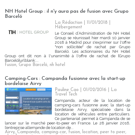
NH Hotel Group : il n'y aura pas de fusion avec Grupo
Barceló
La Rédaction
| 11/01/2018
|
Hébergement
Le Conseil d’Administration de NH Hotel
Group se réunissait hier mardi 10 janvier
2018 à Madrid pour s'exprimer sur l'offre
"non sollicitée" de rachat par Grupo
Barceló. Les actionnaires du NH Hotel
Group ont dit non à l'unanimité à l'offre de rachat de [Grupo
Barceló]urlblank:...
fusion
,
Grupo Barceló
,
nh hotel
Camping-Cars : Campanda fusionne avec la start-up
bordelaise Airvy
Pauline Cao | 01/02/2016
|
La
Travel Tech
Campanda, acteur de la location de
camping-cars fusionne avec la start-up
bordelaise Airvy, spécialisée dans la
location de véhicules entre particuliers.
Ce partenariat permet à Campanda de se
lancer sur le marché peer-to-peer en France. Le 28 janvier 2016,
l’entreprise allemande de location de...
Airvy
,
Campanda
,
camping-car
,
fusion
,
location
,
peer to peer
,