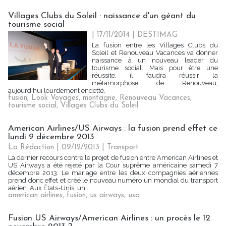
Villages Clubs du Soleil : naissance d'un géant du
tourisme social
| 17/11/2014
|
DESTIMAG
La fusion entre les Villages Clubs du
Soleil et Renouveau Vacances va donner
naissance à un nouveau leader du
tourisme social. Mais pour être une
réussite, il faudra réussir la
métamorphose de Renouveau,
aujourd'hui lourdement endetté.
fusion
,
Look Voyages
,
montagne
,
Renouveau Vacances
,
tourisme social
,
Villages Clubs du Soleil
American Airlines/US Airways : la fusion prend effet ce
lundi 9 décembre 2013
La Rédaction
| 09/12/2013
|
Transport
La dernier recours contre le projet de fusion entre American Airlines et
US Airways a été rejeté par la Cour suprême américaine samedi 7
décembre 2013. Le mariage entre les deux compagnies aériennes
prend donc effet et créé le nouveau numéro un mondial du transport
aérien. Aux États-Unis, un...
american airlines
,
fusion
,
us airways
,
usa
Fusion US Airways/American Airlines : un procès le 12