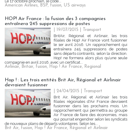
Le 17 octobre prochain, le code...
American Airlines
,
BSP
,
fusion
,
US airways
HOP! Air France : la fusion des 3 compagnies
entraînera 245 suppressions de postes
| 19/07/2015
|
Transport
BritAir, Régional et Airlinair, les trois
filiales de Hop! Air France vont fusionner
le 1er avril 2016. Un rapprochement qui
entraînera 245 suppressions de postes
sans départs contraints, selon la direction.
Hop! ne formera alors plus qu’une seule
compagnie en avril 2016, avec un certificat...
Airlinair
,
Britair
,
fusion
,
Hop ! Air France
,
Regional
Hop ! : Les trois entités Brit Air, Régional et Airlinair
devraient fusionner
| 24/04/2015
|
Transport
Brit Air, Régional et Airlinair les trois
filiales régionales d'Air France devraient
fusionner dans les prochains mois. Un
rapprochement qui permettra au groupe
Air France de faire des économies, mais
qui pourrait engendrer selon les syndicats
de nouveaux plans de départs volontaires. Selon les...
Brit Air
,
fusion
,
Hop ! Air France
,
Régional et Airlinair