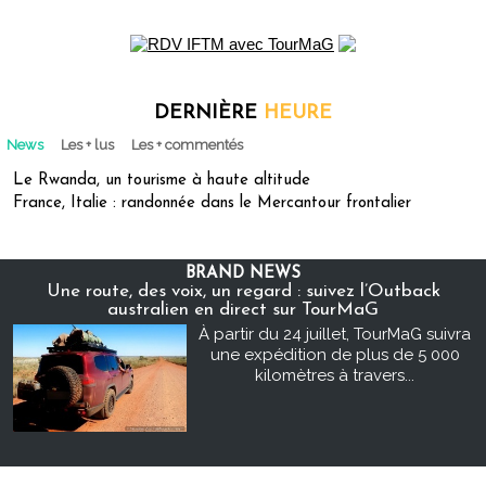
DERNIÈRE
HEURE
News
Les + lus
Les + commentés
Le Rwanda, un tourisme à haute altitude
France, Italie : randonnée dans le Mercantour frontalier
BRAND NEWS
Une route, des voix, un regard : suivez l’Outback
australien en direct sur TourMaG
À partir du 24 juillet, TourMaG suivra
une expédition de plus de 5 000
kilomètres à travers...