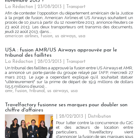
novembre 2013 ?
La Rédaction
| 23/08/2013
|
Transport
Afin de contester l'opposition du département américain de la Justice
à la projet de fusion, American Airlines et US Airways souhaitent un
procès de 10 jours à partir du 12 novembre 2013, annonce Reuters ce
23 août 2013. Les deux transporteurs ont transmis des documents,
jeudi 22 août 2013, dans...
american airlines
,
fusion
,
us airways
,
usa
USA : fusion AMR/US Airways approuvée par le
tribunal des faillites
La Rédaction
| 28/03/2013
|
Transport
Un tribunal des faillites a approuvé la fusion entre US Airways et AMR,
a annoncé un porte-parole du groupe relayé par l’AFP, mercredi 27
mars 2013. Le juge a cependant expliqué qu’il souhaitait statuer
"ultérieurement" sur la prime de départ de 19,9 millions de dollars
(15,5 millions d’euros)...
amr
,
fusion
,
tribunal
,
us airways
,
usa
Travelfactory fusionne ses marques pour doubler son
chiffre d'affaires
| 28/02/2013
|
Distribution
Pour lutter contre la concurrence du C2C
et des acteurs de location entre
particuliers, Travelfactory vient
d'annoncer la fusion de ses marques sous