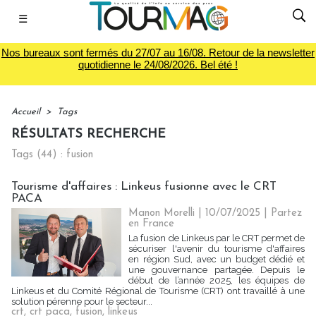
☰
Nos bureaux sont fermés du 27/07 au 16/08. Retour de la newsletter
quotidienne le 24/08/2026. Bel été !
Accueil
>
Tags
RÉSULTATS RECHERCHE
Tags (44) : fusion
Tourisme d'affaires : Linkeus fusionne avec le CRT
PACA
Manon Morelli
| 10/07/2025
|
Partez
en France
La fusion de Linkeus par le CRT permet de
sécuriser l'avenir du tourisme d'affaires
en région Sud, avec un budget dédié et
une gouvernance partagée. Depuis le
début de l’année 2025, les équipes de
Linkeus et du Comité Régional de Tourisme (CRT) ont travaillé à une
solution pérenne pour le secteur...
crt
,
crt paca
,
fusion
,
linkeus