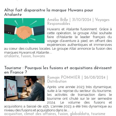
Altaï fait disparaitre la marque Huwans pour
Atalante
Amélia Brille
| 31/10/2024
|
Voyages
Responsables
Huwans et Atalante fusionnent. Grâce à
cette opération, le groupe Altaï souhaite
faire d'Atalante le leader français du
voyage d’aventure à pied, en offrant des
expériences authentiques et immersives
au cœur des cultures locales. Le groupe Altaï annonce la fusion des
marques Huwans et Atalante....
atalante
,
fusion
,
huwans
Tourisme : Pourquoi les fusions et acquisitions dévissent
en France ?
Romain POMMIER
| 26/08/2024
|
Distribution
Après une année 2023 très dynamique,
suite à la reprise du secteur du tourisme,
les activités de transaction dans le
tourisme ont chuté sur le 1er semestre
2024. Le volume des fusions et
acquisitions a baissé de 45%. L'année 2023 a été très dynamique au
niveau des fusions et acquisitions dans le...
acquisition
,
climat des affaires
,
fusion
,
globaldata
,
tourisme