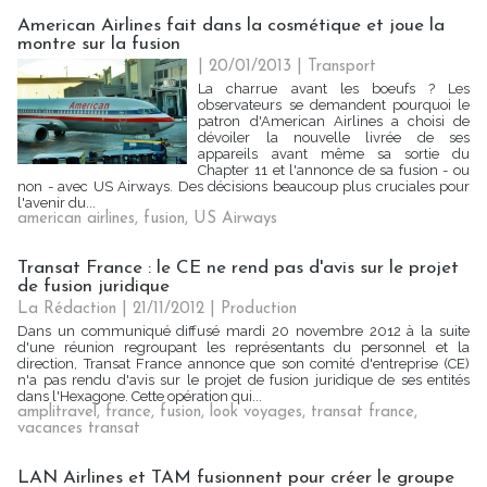
American Airlines fait dans la cosmétique et joue la
montre sur la fusion
| 20/01/2013
|
Transport
La charrue avant les boeufs ? Les
observateurs se demandent pourquoi le
patron d'American Airlines a choisi de
dévoiler la nouvelle livrée de ses
appareils avant même sa sortie du
Chapter 11 et l'annonce de sa fusion - ou
non - avec US Airways. Des décisions beaucoup plus cruciales pour
l'avenir du...
american airlines
,
fusion
,
US Airways
Transat France : le CE ne rend pas d'avis sur le projet
de fusion juridique
La Rédaction
| 21/11/2012
|
Production
Dans un communiqué diffusé mardi 20 novembre 2012 à la suite
d'une réunion regroupant les représentants du personnel et la
direction, Transat France annonce que son comité d'entreprise (CE)
n'a pas rendu d'avis sur le projet de fusion juridique de ses entités
dans l'Hexagone. Cette opération qui...
amplitravel
,
france
,
fusion
,
look voyages
,
transat france
,
vacances transat
LAN Airlines et TAM fusionnent pour créer le groupe