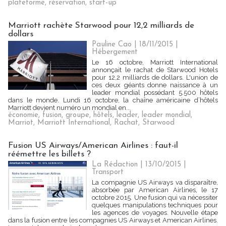
plateforme
,
réservation
,
start-up
Marriott rachète Starwood pour 12,2 milliards de
dollars
Pauline Cao | 18/11/2015
|
Hébergement
Le 16 octobre, Marriott International
annonçait le rachat de Starwood Hotels
pour 12,2 milliards de dollars. L'union de
ces deux géants donne naissance à un
leader mondial possédant 5.500 hôtels
dans le monde. Lundi 16 octobre, la chaîne américaine d’hôtels
Marriott devient numéro un mondial en...
économie
,
fusion
,
groupe
,
hôtels
,
leader
,
leader mondial
,
Marriot
,
Marriott International
,
Rachat
,
Starwood
Fusion US Airways/American Airlines : faut-il
réémettre les billets ?
La Rédaction
| 13/10/2015
|
Transport
La compagnie US Airways va disparaître,
absorbée par American Airlines, le 17
octobre 2015. Une fusion qui va nécessiter
quelques manipulations techniques pour
les agences de voyages. Nouvelle étape
dans la fusion entre les compagnies US Airways et American Airlines.