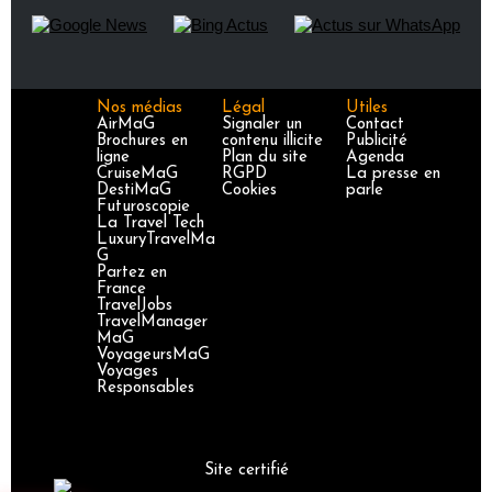
Nos médias
Légal
Utiles
AirMaG
Signaler un
Contact
Brochures en
contenu illicite
Publicité
ligne
Plan du site
Agenda
CruiseMaG
RGPD
La presse en
DestiMaG
Cookies
parle
Futuroscopie
La Travel Tech
LuxuryTravelMa
G
Partez en
France
TravelJobs
TravelManager
MaG
VoyageursMaG
Voyages
Responsables
Site certifié