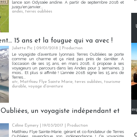
lance son Odyssée andine. A partir de septembre 2018 et
jusqu'en janvier...
andes
,
terres oubliées
ent... 15 ans et la fougue qui va avec !
Juliette Pic | 09/01/2018
|
Production
Le voyagiste d’aventure lyonnais Terres Oubliées se porte
comme un charme et ça n’est pas près de s’arrêter. A
l’occasion de ses 15 ans, en mars 2018, il propose à ses
voyageurs un parcours dans les Andes pour 3 semaines, 3
mois… Et plus si affinité ! L’année 2018 signe les 15 ans de
Terres...
atr
,
Matthieu Flye Sainte Marie
,
terres oubliées
,
tourisme
durable
,
voyage d'aventure
ex
 Oubliées, un voyagiste indépendant et
Céline Eymery | 19/03/2017
|
Production
Matthieu Flye Sainte-Marie, gérant et co-fondateur de Terres
C
Oubliées, revendique son indépendance ! Ce voyagiste