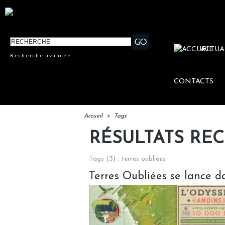
ACTUA
Recherche avancée
CONTACTS
Accueil
>
Tags
RÉSULTATS RE
Tags (3) : terres oubliées
Terres Oubliées se lance d