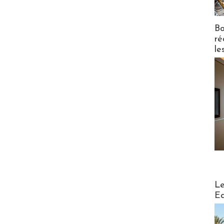
Bo
ré
le
Distribu
Le
Ed