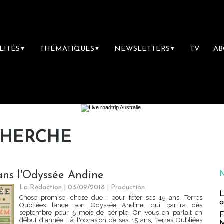
LITÉS
THÉMATIQUES
NEWSLETTERS
TV
A
▼
▼
▼
CHERCHE
ans l'Odyssée Andine
La Rédaction
| 03/09/2018
|
Production
L
Chose promise, chose due : pour fêter ses 15 ans, Terres
a
Oubliées lance son Odyssée Andine, qui partira dès
septembre pour 5 mois de périple. On vous en parlait en
F
début d'année : à l'occasion de ses 15 ans, Terres Oubliées
M