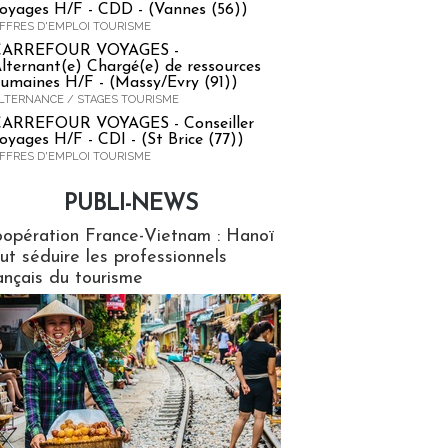
oyages H/F - CDD - (Vannes (56))
FFRES D'EMPLOI TOURISME
CARREFOUR VOYAGES -
lternant(e) Chargé(e) de ressources
umaines H/F - (Massy/Evry (91))
LTERNANCE / STAGES TOURISME
ARREFOUR VOYAGES - Conseiller
oyages H/F - CDI - (St Brice (77))
FFRES D'EMPLOI TOURISME
PUBLI-NEWS
ews
opération France-Vietnam : Hanoï
ut séduire les professionnels
ançais du tourisme