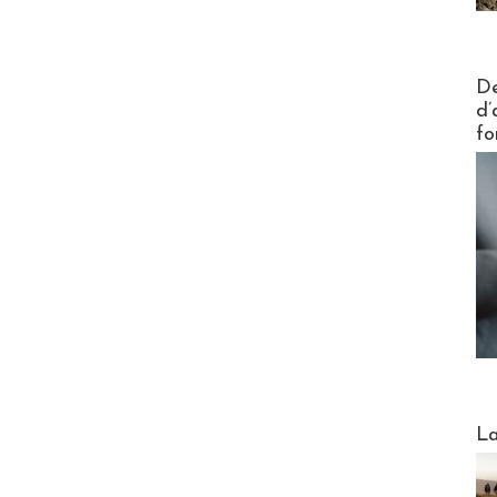
Actus V
De
d’
fo
Webinai
La