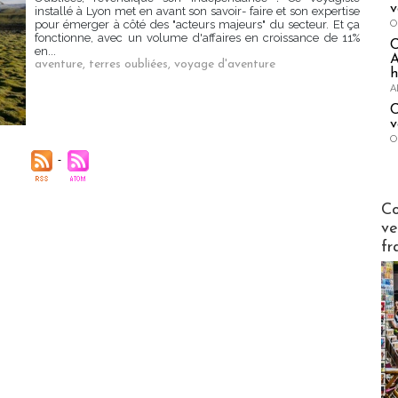
v
installé à Lyon met en avant son savoir- faire et son expertise
O
pour émerger à côté des "acteurs majeurs" du secteur. Et ça
fonctionne, avec un volume d'affaires en croissance de 11%
en...
A
aventure
,
terres oubliées
,
voyage d'aventure
h
A
C
v
O
Publi-n
Co
ve
fr