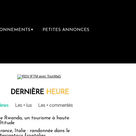
BONNEMENTS
PETITES ANNONCES
▼
DERNIÈRE
HEURE
News
Les + lus
Les + commentés
e Rwanda, un tourisme à haute
ltitude
rance, Italie : randonnée dans le
ercantour frontalier