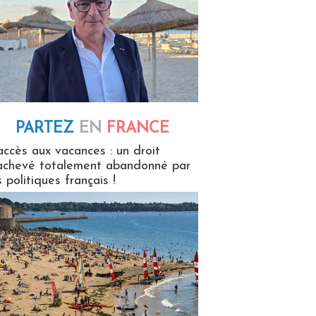
PARTEZ
EN
FRANCE
 en France
accès aux vacances : un droit
achevé totalement abandonné par
s politiques français !