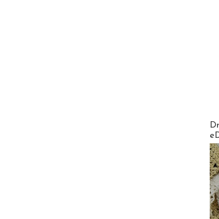
AirMa
Dr
e