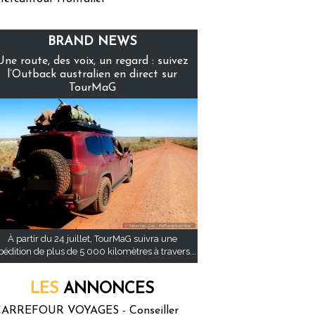
BRAND NEWS
Une route, des voix, un regard : suivez
l’Outback australien en direct sur
TourMaG
À partir du 24 juillet, TourMaG suivra une
pédition de plus de 5 000 kilomètres à travers...
LES
ANNONCES
ARREFOUR VOYAGES - Conseiller