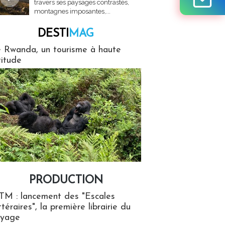
travers ses paysages contrastés,
montagnes imposantes,...
DESTI
MAG
MAG
 Rwanda, un tourisme à haute
titude
PRODUCTION
ion
TM : lancement des "Escales
ttéraires", la première librairie du
oyage