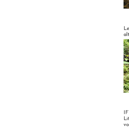
DESTI
Le
al
Product
IF
Li
v