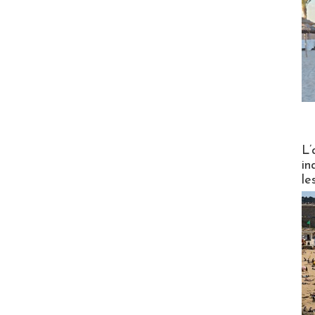
Partez
L’
in
le