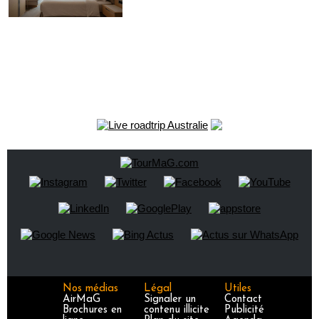
Nos médias
Légal
Utiles
AirMaG
Signaler un
Contact
Brochures en
contenu illicite
Publicité