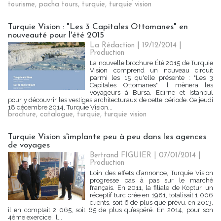
tourisme
,
pacha tours
,
turquie
,
turquie vision
Turquie Vision : "Les 3 Capitales Ottomanes" en
nouveauté pour l'été 2015
La Rédaction
| 19/12/2014
|
Production
La nouvelle brochure Été 2015 de Turquie
Vision comprend un nouveau circuit
parmi les 15 qu'elle présente : "Les 3
Capitales Ottomanes". Il mènera les
voyageurs à Bursa, Edirne et Istanbul
pour y découvrir les vestiges architecturaux de cette période. Ce jeudi
18 décembre 2014, Turquie Vision...
brochure
,
catalogue
,
turquie
,
turquie vision
Turquie Vision s'implante peu à peu dans les agences
de voyages
Bertrand FIGUIER | 07/01/2014
|
Production
Loin des effets d’annonce, Turquie Vision‎
progresse pas à pas sur le marché
français. En 2011, la filiale de Koptur, un
réceptif turc crée en 1981, totalisait 1 006
clients, soit 6 de plus que prévu. en 2013,
il en comptait 2 065, soit 65 de plus qu’espéré. En 2014, pour son
4ème exercice, il...