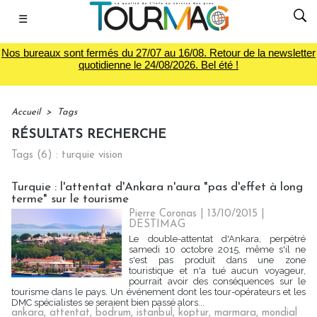
☰
Nos bureaux sont fermés du 27/07 au 16/08. Retour de la newsletter
quotidienne le 24/08/2026. Bel été !
Accueil
>
Tags
RÉSULTATS RECHERCHE
Tags (6) : turquie vision
Turquie : l'attentat d'Ankara n'aura "pas d'effet à long
terme" sur le tourisme
Pierre Coronas | 13/10/2015
|
DESTIMAG
Le double-attentat d'Ankara, perpétré
samedi 10 octobre 2015, même s'il ne
s'est pas produit dans une zone
touristique et n'a tué aucun voyageur,
pourrait avoir des conséquences sur le
tourisme dans le pays. Un événement dont les tour-opérateurs et les
DMC spécialistes se seraient bien passé alors...
ankara
,
attentat
,
bodrum
,
istanbul
,
koptur
,
marmara
,
mondial