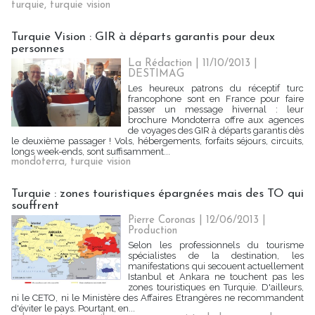
turquie
,
turquie vision
Turquie Vision : GIR à départs garantis pour deux
personnes
La Rédaction
| 11/10/2013
|
DESTIMAG
Les heureux patrons du réceptif turc
francophone sont en France pour faire
passer un message hivernal : leur
brochure Mondoterra offre aux agences
de voyages des GIR à départs garantis dès
le deuxième passager ! Vols, hébergements, forfaits séjours, circuits,
longs week-ends, sont suffisamment...
mondoterra
,
turquie vision
Turquie : zones touristiques épargnées mais des TO qui
souffrent
Pierre Coronas | 12/06/2013
|
Production
Selon les professionnels du tourisme
spécialistes de la destination, les
manifestations qui secouent actuellement
Istanbul et Ankara ne touchent pas les
zones touristiques en Turquie. D'ailleurs,
ni le CETO, ni le Ministère des Affaires Etrangères ne recommandent
d'éviter le pays. Pourtant, en...