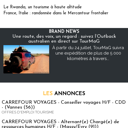
Le Rwanda, un tourisme à haute altitude
France, Italie : randonnée dans le Mercantour frontalier
BRAND NEWS
Une route, des voix, un regard : suivez l’Outback
australien en direct sur TourMaG
À partir du 24 juillet, TourMaG suivra
une expédition de plus de 5 000
kilomètres à travers...
LES
ANNONCES
CARREFOUR VOYAGES - Conseiller voyages H/F - CDD
- (Vannes (56))
OFFRES D'EMPLOI TOURISME
CARREFOUR VOYAGES - Alternant(e) Chargé(e) de
ressources humaines H/F - (Massy/Evry (91))