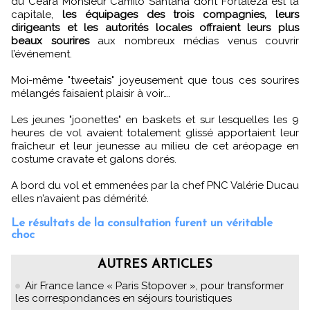
du Ceara Monsieur Camilo Santana dont Fortaleza est la
capitale,
les équipages des trois compagnies, leurs
dirigeants et les autorités locales offraient leurs plus
beaux sourires
aux nombreux médias venus couvrir
l’événement.
Moi-même "tweetais" joyeusement que tous ces sourires
mélangés faisaient plaisir à voir….
Les jeunes "joonettes" en baskets et sur lesquelles les 9
heures de vol avaient totalement glissé apportaient leur
fraîcheur et leur jeunesse au milieu de cet aréopage en
costume cravate et galons dorés.
A bord du vol et emmenées par la chef PNC Valérie Ducau
elles n’avaient pas démérité.
Le résultats de la consultation furent un véritable
choc
AUTRES ARTICLES
Air France lance « Paris Stopover », pour transformer
les correspondances en séjours touristiques