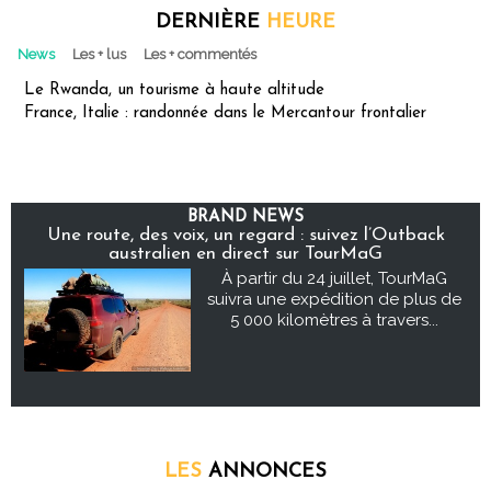
DERNIÈRE
HEURE
News
Les + lus
Les + commentés
Le Rwanda, un tourisme à haute altitude
France, Italie : randonnée dans le Mercantour frontalier
BRAND NEWS
Une route, des voix, un regard : suivez l’Outback
australien en direct sur TourMaG
À partir du 24 juillet, TourMaG
suivra une expédition de plus de
5 000 kilomètres à travers...
LES
ANNONCES