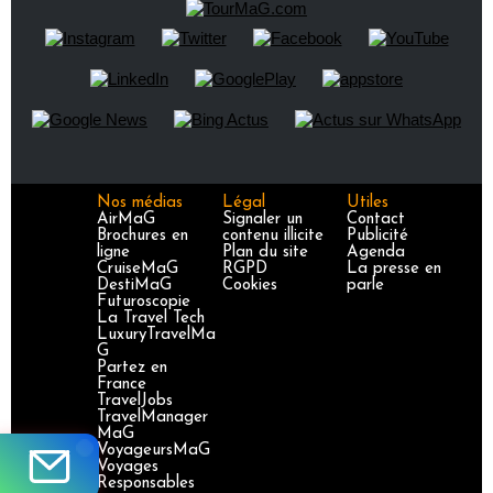
Nos médias
Légal
Utiles
AirMaG
Signaler un
Contact
Brochures en
contenu illicite
Publicité
ligne
Plan du site
Agenda
CruiseMaG
RGPD
La presse en
DestiMaG
Cookies
parle
Futuroscopie
La Travel Tech
LuxuryTravelMa
G
Partez en
France
TravelJobs
TravelManager
MaG
VoyageursMaG
Voyages
Responsables