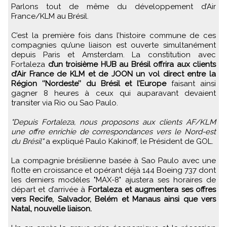
Parlons tout de même du développement d’Air
France/KLM au Brésil.
C’est la première fois dans l’histoire commune de ces
compagnies qu’une liaison est ouverte simultanément
depuis Paris et Amsterdam. La constitution avec
Fortaleza
d’un troisième HUB au Brésil offrira aux clients
d’Air France de KLM et de JOON un vol direct entre la
Région ‘’Nordeste’’ du Brésil et l’Europe
faisant ainsi
gagner 8 heures à ceux qui auparavant devaient
transiter via Rio ou Sao Paulo.
"Depuis Fortaleza, nous proposons aux clients AF/KLM
une offre enrichie de correspondances vers le Nord-est
du Brésil"
a expliqué Paulo Kakinoff, le Président de GOL.
La compagnie brésilienne basée à Sao Paulo avec une
flotte en croissance et opérant déjà 144 Boeing 737 dont
les derniers modèles "MAX-8" ajustera ses horaires de
départ et d’arrivée à
Fortaleza et augmentera ses offres
vers Recife, Salvador, Belém et Manaus ainsi que vers
Natal, nouvelle liaison.