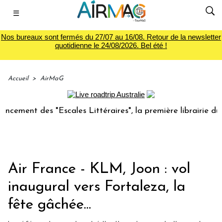
☰
Nos bureaux sont fermés du 27/07 au 16/08. Retour de la newsletter
quotidienne le 24/08/2026. Bel été !
Accueil
>
AirMaG
des "Escales Littéraires", la première librairie du voyage
Air France - KLM, Joon : vol
inaugural vers Fortaleza, la
fête gâchée...