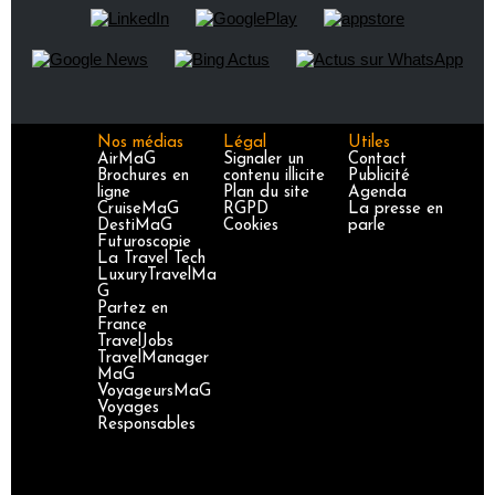
Nos médias
Légal
Utiles
AirMaG
Signaler un
Contact
Brochures en
contenu illicite
Publicité
ligne
Plan du site
Agenda
CruiseMaG
RGPD
La presse en
DestiMaG
Cookies
parle
Futuroscopie
La Travel Tech
LuxuryTravelMa
G
Partez en
France
TravelJobs
TravelManager
MaG
VoyageursMaG
Voyages
Responsables