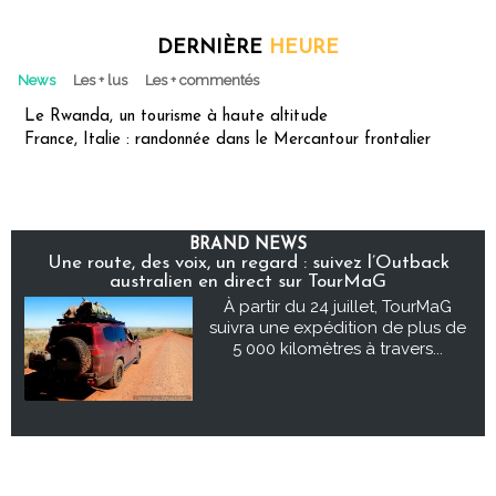
DERNIÈRE
HEURE
News
Les + lus
Les + commentés
Le Rwanda, un tourisme à haute altitude
France, Italie : randonnée dans le Mercantour frontalier
BRAND NEWS
Une route, des voix, un regard : suivez l’Outback
australien en direct sur TourMaG
À partir du 24 juillet, TourMaG
suivra une expédition de plus de
5 000 kilomètres à travers...