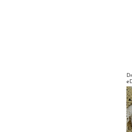
AirMa
Dr
e