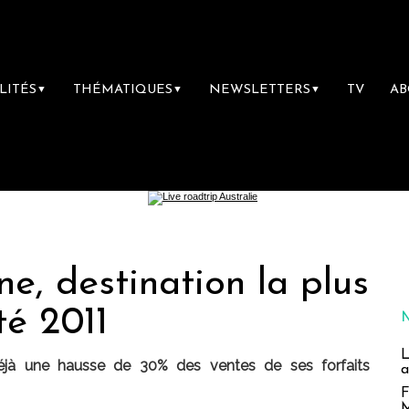
LITÉS
THÉMATIQUES
NEWSLETTERS
TV
A
▼
▼
▼
ne, destination la plus
té 2011
L
 déjà une hausse de 30% des ventes de ses forfaits
a
F
M