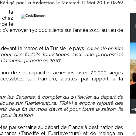
Rédigé par La Rédaction le Mercredi 11 Mai 2011 à 08:59
nt la
1 chez
nce le
’y envoyer 150 000 clients sur l’année 2011, au lieu de
evant le Maroc et la Tunisie, le pays "
caracole en tête
pour des forfaits touristiques avec une progression
 à la même période en 2010
".
ion de ses capacités aériennes, avec 20.000 sièges
accessibles sur frampro, ajoutés par rapport à la
ur les Canaries, à compter du 19 février au départ de
oulouse sur Fuerteventura, FRAM a encore rajouté des
ex
ir de la fin du mois d’avril et pour toute la saison. Ils
 pour la saison.
"
rétés par semaine au départ de France à destination des
Canaries (Tenerife et Fuerteventura) et de Malaga en
C