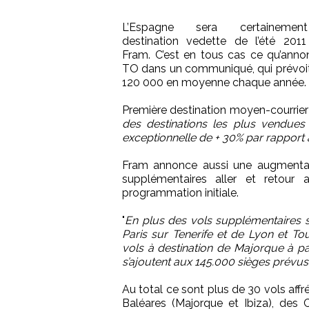
L’Espagne sera certaineme
destination vedette de l’été 201
Fram. C’est en tous cas ce qu’anno
TO dans un communiqué, qui prévoit d
120 000 en moyenne chaque année.
Première destination moyen-courrier d
des destinations les plus vendues 
exceptionnelle de + 30% par rapport
Fram annonce aussi une augmentat
supplémentaires aller et retour 
programmation initiale.
"
En plus des vols supplémentaires s
Paris sur Tenerife et de Lyon et T
vols à destination de Majorque à part
s’ajoutent aux 145.000 sièges prévus
Au total ce sont plus de 30 vols aff
Baléares (Majorque et Ibiza), des 