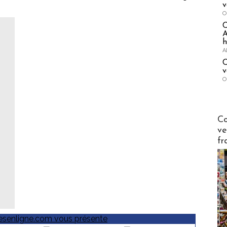
v
O
A
h
A
C
v
O
Publi-n
Co
ve
fr