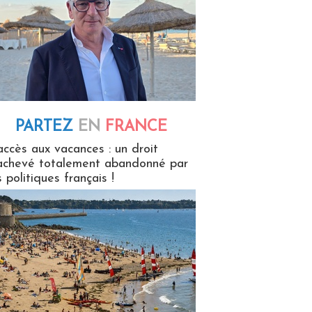
PARTEZ
EN
FRANCE
 en France
accès aux vacances : un droit
achevé totalement abandonné par
s politiques français !