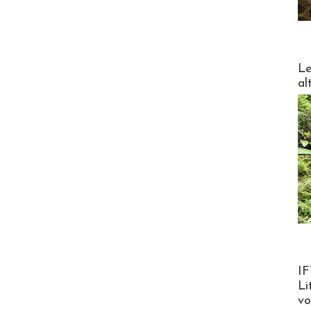
DESTI
Le
al
Product
IF
Li
v