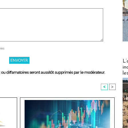
res
Partez
L’
in
x ou diffamatoires seront aussitôt supprimés par le modérateur.
le
<
>