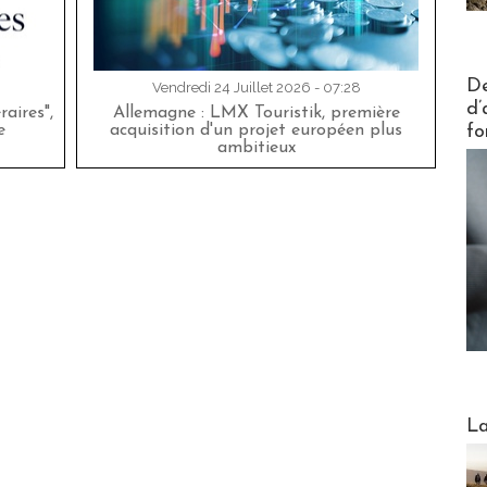
Actus V
De
Vendredi 24 Juillet 2026 - 07:28
d’
aires",
Allemagne : LMX Touristik, première
fo
e
acquisition d'un projet européen plus
ambitieux
Webinai
La