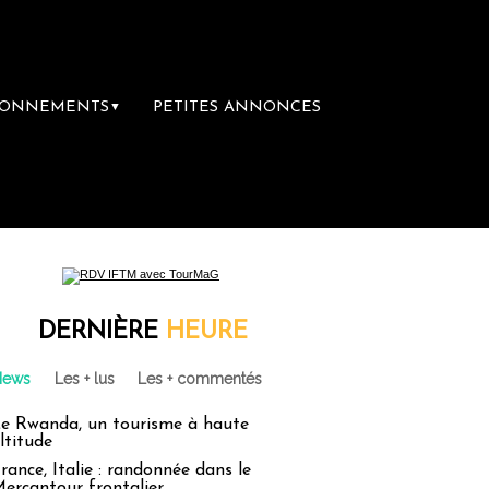
BONNEMENTS
PETITES ANNONCES
▼
DERNIÈRE
HEURE
News
Les + lus
Les + commentés
e Rwanda, un tourisme à haute
ltitude
rance, Italie : randonnée dans le
ercantour frontalier