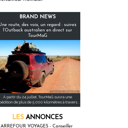
BRAND NEWS
Une route, des voix, un regard : suivez
l’Outback australien en direct sur
TourMaG
À partir du 24 juillet, TourMaG suivra une
pédition de plus de 5 000 kilomètres à travers...
LES
ANNONCES
ARREFOUR VOYAGES - Conseiller