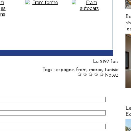
Bo
ré
le
Lu 2197 fois
Tags
:
espagne
,
fram
,
maroc
,
tunisie
Notez
Distribu
Le
Ed