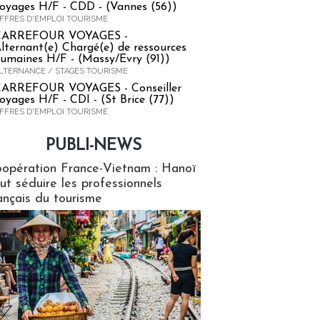
oyages H/F - CDD - (Vannes (56))
FFRES D'EMPLOI TOURISME
CARREFOUR VOYAGES -
lternant(e) Chargé(e) de ressources
umaines H/F - (Massy/Evry (91))
LTERNANCE / STAGES TOURISME
ARREFOUR VOYAGES - Conseiller
oyages H/F - CDI - (St Brice (77))
FFRES D'EMPLOI TOURISME
PUBLI-NEWS
ews
opération France-Vietnam : Hanoï
ut séduire les professionnels
ançais du tourisme