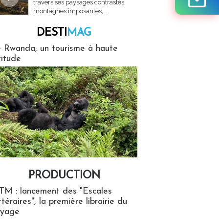
travers ses paysages contrastés,
montagnes imposantes,...
DESTI
MAG
MAG
 Rwanda, un tourisme à haute
titude
PRODUCTION
ion
TM : lancement des "Escales
ttéraires", la première librairie du
oyage