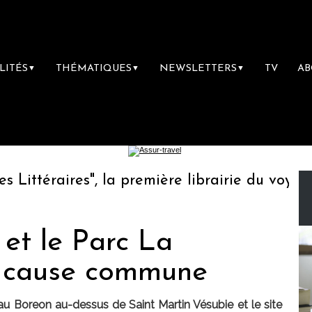
LITÉS
THÉMATIQUES
NEWSLETTERS
TV
A
▼
▼
▼
ttéraires", la première librairie du voyage
et le Parc La
t cause commune
u Boreon au-dessus de Saint Martin Vésubie et le site