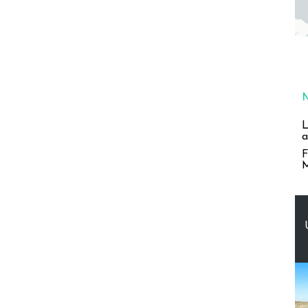
L
a
F
M