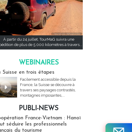
À partir du 24 juillet, TourMaG suivra une
pédition de plus de 5 000 kilomètres à travers...
WEBINAIRES
res
 Suisse en trois étapes
Facilement accessible depuis la
France, la Suisse se découvre à
travers ses paysages contrastés,
montagnes imposantes,...
PUBLI-NEWS
ews
opération France-Vietnam : Hanoï
ut séduire les professionnels
ançais du tourisme