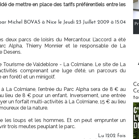
é de mettre en place des tarifs préférentiels entre les
ar Michel BOVAS à Nice le Jeudi 23 Juillet 2009 à 15:04
Pr
es deux parcs de loisirs du Mercantour. L’accord a été
arc Alpha, Thierry Monnier et le responsable de La
e Desens.
ce de Tourisme de Valdeblore - La Colmiane. Le site de La
activités comprenant une luge d’été, un parcours du
en forêt) et un minigolf.
Communi
Co
é à La Colmiane, l’entrée du Parc Alpha sera de 8 € au
Ca
au lieu de 8 € pour un enfant. Inversement, une entrée
to
r un forfait multi-activités à La Colmiane, 15 € au lieu
amoureux de la nature.
ntre les loups et les hommes. Et on peut emprunter un
rir trois meutes peuplant le parc.
Lu 1202 fois