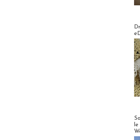
AirMa
Dr
e
Cruise
Sa
le
Wo