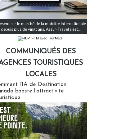
ésent sur le marché de la mobilité internationale
depuis plus de vingt ans, Assur-Travel s'est...
COMMUNIQUÉS DES
AGENCES TOURISTIQUES
LOCALES
qués des agences touristiques locales
mment l’IA de Destination
nada booste l’attractivité
uristique