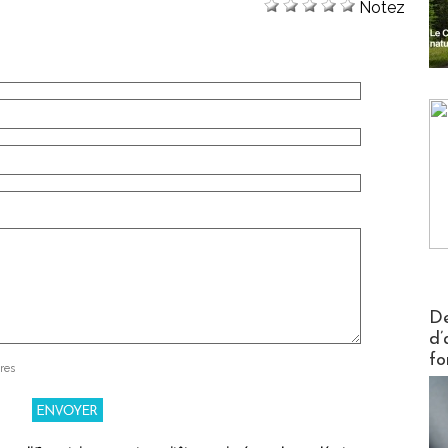
Notez
Actus V
De
d’
fo
res