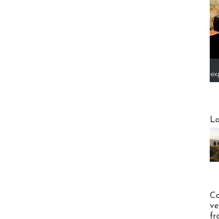
ex
Webinai
La
Publi-n
Co
ve
fr