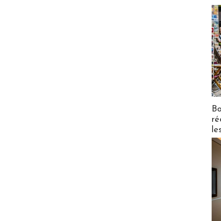
Bo
ré
le