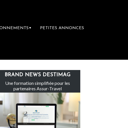
BONNEMENTS
PETITES ANNONCES
▼
Le groupe Sainte-Claire rachète Eden Tour
BRAND NEWS DESTIMAG
Une formation simplifiée pour les
partenaires Assur-Travel