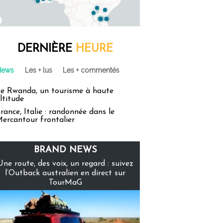
DERNIÈRE
HEURE
News
Les + lus
Les + commentés
e Rwanda, un tourisme à haute
ltitude
rance, Italie : randonnée dans le
ercantour frontalier
BRAND NEWS
Une route, des voix, un regard : suivez
l’Outback australien en direct sur
TourMaG