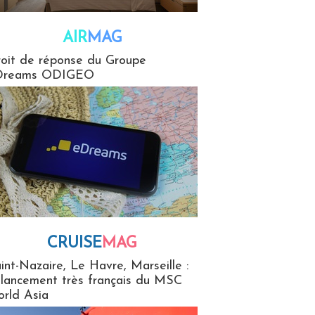
AIR
MAG
G
oit de réponse du Groupe
Dreams ODIGEO
CRUISE
MAG
MaG
int-Nazaire, Le Havre, Marseille :
 lancement très français du MSC
rld Asia