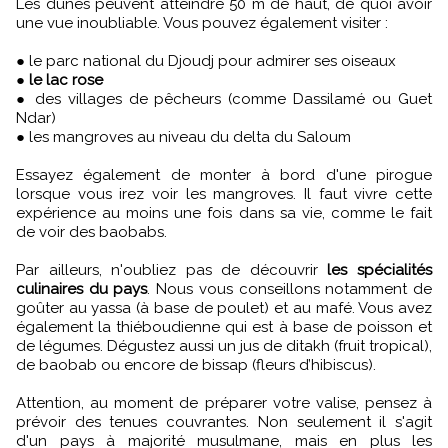
Les dunes peuvent atteindre 50 m de haut, de quoi avoir
une vue inoubliable. Vous pouvez également visiter :
● le parc national du Djoudj pour admirer ses oiseaux
●
le lac rose
● des villages de pêcheurs (comme Dassilamé ou Guet
Ndar)
● les mangroves au niveau du delta du Saloum
Essayez également de monter à bord d'une pirogue
lorsque vous irez voir les mangroves. Il faut vivre cette
expérience au moins une fois dans sa vie, comme le fait
de voir des baobabs.
Par ailleurs, n'oubliez pas de découvrir
les spécialités
culinaires du pays
. Nous vous conseillons notamment de
goûter au yassa (à base de poulet) et au mafé. Vous avez
également la thiéboudienne qui est à base de poisson et
de légumes. Dégustez aussi un jus de ditakh (fruit tropical),
de baobab ou encore de bissap (fleurs d’hibiscus).
Attention, au moment de préparer votre valise, pensez à
prévoir des tenues couvrantes. Non seulement il s'agit
d'un pays à majorité musulmane, mais en plus les