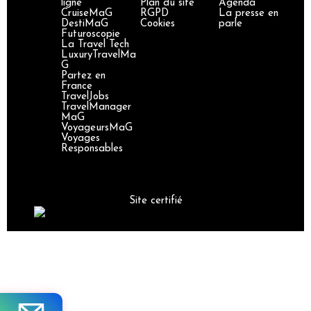
ligne
Plan du site
Agenda
CruiseMaG
RGPD
La presse en
DestiMaG
Cookies
parle
Futuroscopie
La Travel Tech
LuxuryTravelMa
G
Partez en
France
TravelJobs
TravelManager
MaG
VoyageursMaG
Voyages
Responsables
Site certifié