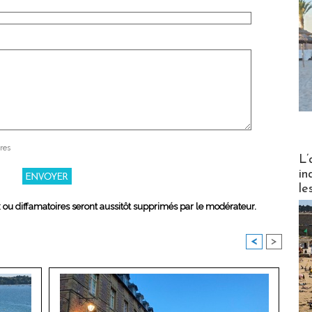
res
Partez
L’
in
le
x ou diffamatoires seront aussitôt supprimés par le modérateur.
<
>