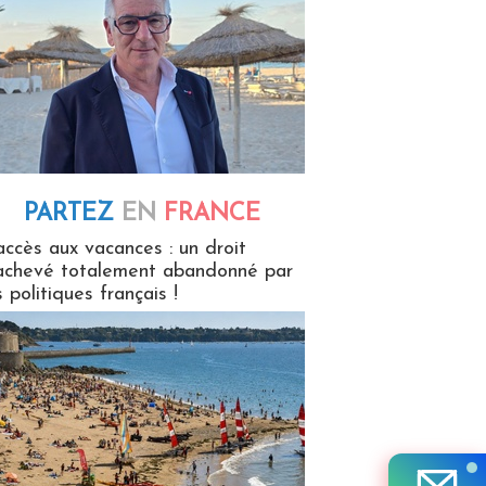
PARTEZ
EN
FRANCE
 en France
accès aux vacances : un droit
achevé totalement abandonné par
s politiques français !