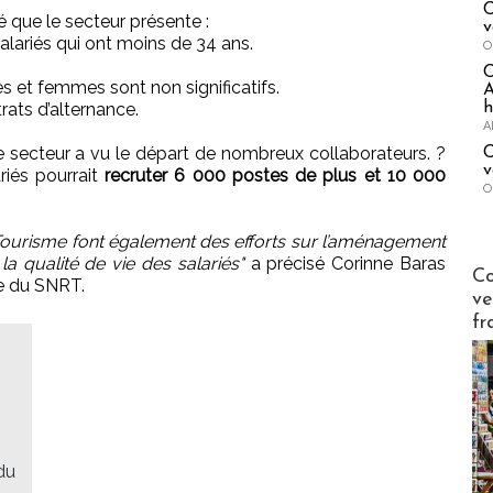
C
 que le secteur présente :
v
salariés qui ont moins de 34 ans.
O
s et femmes sont non significatifs.
A
ats d’alternance.
h
A
e secteur a vu le départ de nombreux collaborateurs. ?
C
v
iés pourrait
recruter 6 000 postes de plus et 10 000
O
Tourisme font également des efforts sur l’aménagement
a qualité de vie des salariés"
a précisé Corinne Baras
Publi-n
Co
e du SNRT.
ve
fr
du