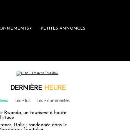
BONNEMENTS
PETITES ANNONCES
▼
mière librairie du voyage
Le groupe Sainte
DERNIÈRE
HEURE
News
Les + lus
Les + commentés
e Rwanda, un tourisme à haute
ltitude
rance, Italie : randonnée dans le
ercantour frontalier