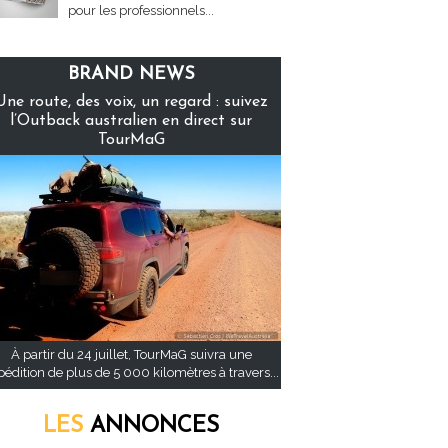
pour les professionnels...
BRAND NEWS
Une route, des voix, un regard : suivez
l’Outback australien en direct sur
TourMaG
À partir du 24 juillet, TourMaG suivra une
pédition de plus de 5 000 kilomètres à travers...
LES
ANNONCES