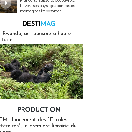
France, la Suisse se découvre à
travers ses paysages contrastés,
montagnes imposantes,...
DESTI
MAG
MAG
 Rwanda, un tourisme à haute
titude
PRODUCTION
ion
TM : lancement des "Escales
ttéraires", la première librairie du