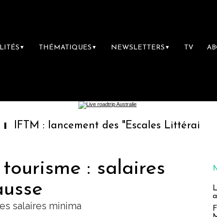
LITÉS
THÉMATIQUES
NEWSLETTERS
TV
A
▼
▼
▼
: lancement des "Escales Littéraires", la pre
tourisme : salaires
ausse
L
a
des salaires minima
F
M