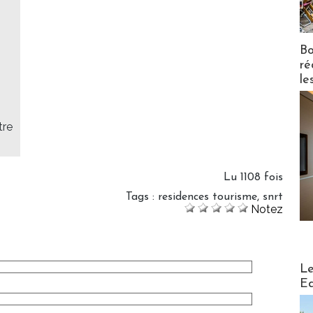
Bo
ré
le
tre
Lu 1108 fois
Tags
:
residences tourisme
,
snrt
Notez
Distribu
Le
Ed