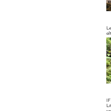
DESTI
Le
al
Product
IF
Li