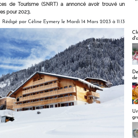
ces de Tourisme (SNRT) a annoncé avoir trouvé un
res pour 2023.
Rédigé par
Céline Eymery
le Mardi 14 Mars 2023 à 11:13
Les off
Ch
d'
De
de
Un
gr