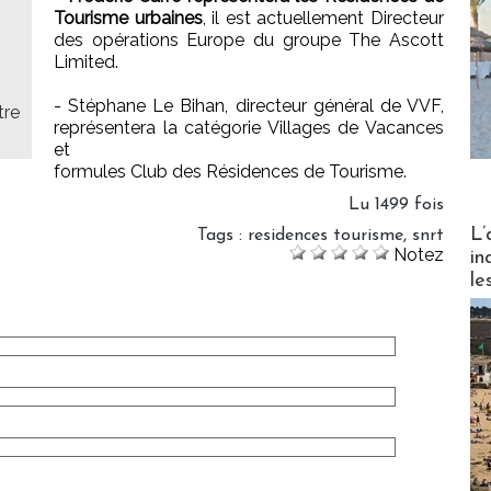
Tourisme urbaines
, il est actuellement Directeur
des opérations Europe du groupe The Ascott
Limited.
- Stéphane Le Bihan, directeur général de VVF,
tre
représentera la catégorie Villages de Vacances
et
formules Club des Résidences de Tourisme.
Lu 1499 fois
Partez
L’
Tags
:
residences tourisme
,
snrt
Notez
in
le