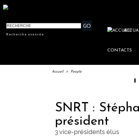
ACTUA
Recherche avancée
CONTACTS
Accueil
>
People
IFTM : l
SNRT : Stépha
président
3 vice-présidents élus