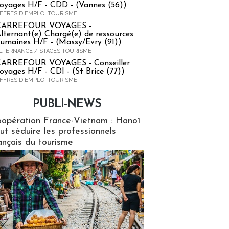
oyages H/F - CDD - (Vannes (56))
FFRES D'EMPLOI TOURISME
CARREFOUR VOYAGES -
lternant(e) Chargé(e) de ressources
umaines H/F - (Massy/Evry (91))
LTERNANCE / STAGES TOURISME
ARREFOUR VOYAGES - Conseiller
oyages H/F - CDI - (St Brice (77))
FFRES D'EMPLOI TOURISME
PUBLI-NEWS
ews
opération France-Vietnam : Hanoï
ut séduire les professionnels
ançais du tourisme