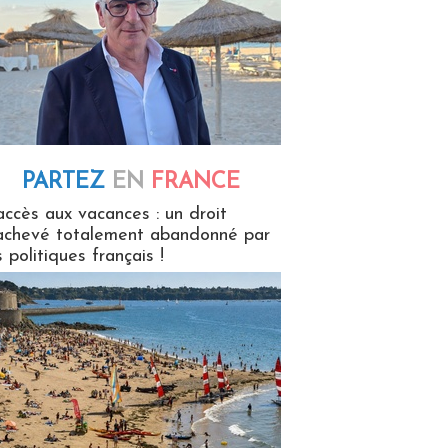
PARTEZ
EN
FRANCE
 en France
accès aux vacances : un droit
achevé totalement abandonné par
s politiques français !