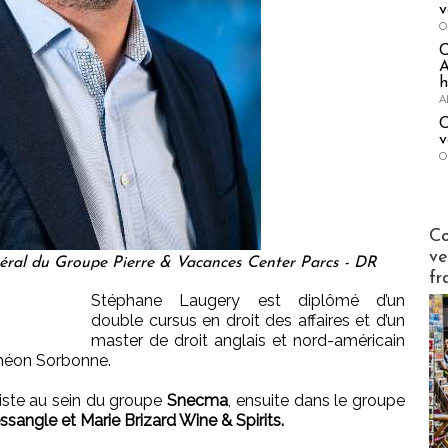
v
O
A
h
A
C
v
O
Publi-n
Co
ve
éral du Groupe Pierre & Vacances Center Parcs - DR
fr
Stéphane Laugery est diplômé d’un
double cursus en droit des affaires et d’un
master de droit anglais et nord-américain
nthéon Sorbonne.
riste au sein du groupe
Snecma
, ensuite dans le groupe
sangle et Marie Brizard Wine & Spirits.