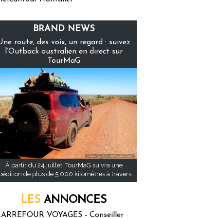
BRAND NEWS
Une route, des voix, un regard : suivez
l’Outback australien en direct sur
TourMaG
À partir du 24 juillet, TourMaG suivra une
pédition de plus de 5 000 kilomètres à travers...
LES
ANNONCES
ARREFOUR VOYAGES - Conseiller