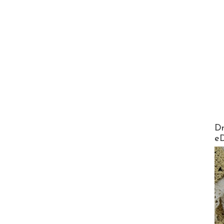
AirMa
Dr
e