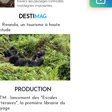
travers ses paysages contrastés,
montagnes imposantes,...
DESTI
MAG
MAG
 Rwanda, un tourisme à haute
titude
PRODUCTION
ion
TM : lancement des "Escales
ttéraires", la première librairie du
oyage