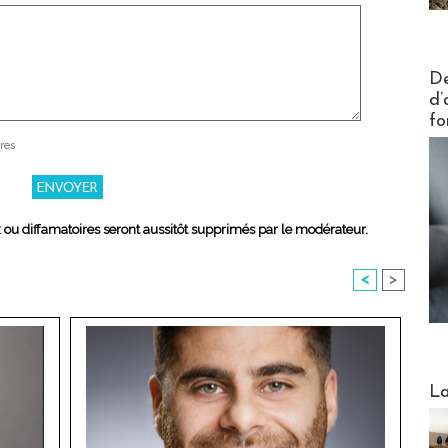
Actus V
De
d’
fo
res
x ou diffamatoires seront aussitôt supprimés par le modérateur.
<
>
Webinai
La