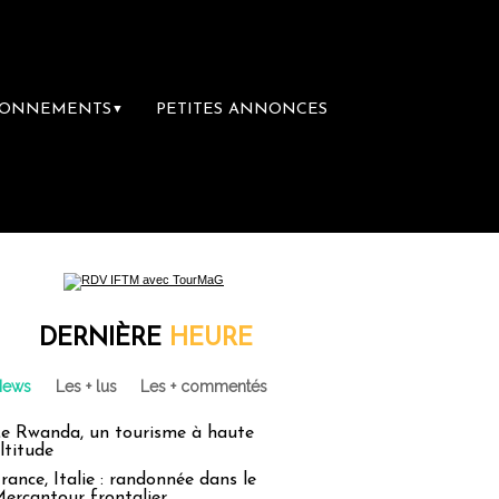
BONNEMENTS
PETITES ANNONCES
▼
e librairie du voyage
Le groupe Sainte-Cl
DERNIÈRE
HEURE
News
Les + lus
Les + commentés
e Rwanda, un tourisme à haute
ltitude
rance, Italie : randonnée dans le
ercantour frontalier