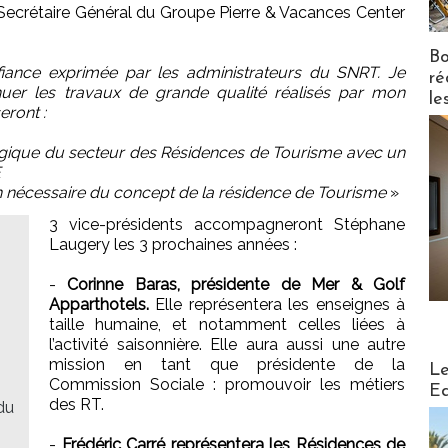
ecrétaire Général du Groupe Pierre & Vacances Center
Bo
nfiance exprimée par les administrateurs du SNRT. Je
ré
uer les travaux de grande qualité réalisés par mon
le
eront :
ologique du secteur des Résidences de Tourisme avec un
E
ion nécessaire du concept de la résidence de Tourisme
»
3 vice-présidents accompagneront Stéphane
Laugery les 3 prochaines années :
-
Corinne Baras, présidente de Mer & Golf
Apparthotels.
Elle représentera les enseignes à
taille humaine, et notamment celles liées à
l’activité saisonnière. Elle aura aussi une autre
Distribu
mission en tant que présidente de la
Le
Commission Sociale : promouvoir les métiers
Ed
des RT.
du
-
Frédéric Carré représentera les Résidences de