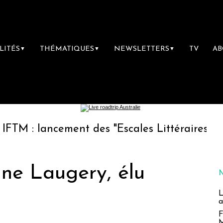
LITÉS
THÉMATIQUES
NEWSLETTERS
TV
A
▼
▼
▼
ancement des "Escales Littéraires", la premièr
ne Laugery, élu
L
a
F
M