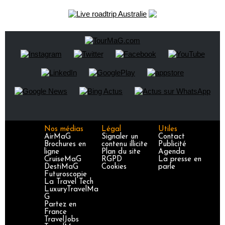
Nos médias
Légal
Utiles
AirMaG
Signaler un
Contact
Brochures en
contenu illicite
Publicité
ligne
Plan du site
Agenda
CruiseMaG
RGPD
La presse en
DestiMaG
Cookies
parle
Futuroscopie
La Travel Tech
LuxuryTravelMa
G
Partez en
France
TravelJobs