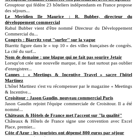
Grouptour qui fédère 23 hôteliers indépendants en France propose
des séjours...
Le Meridien Ile Maurice : R. Bubber, directeur du
développement commercial
Rahul Bubber vient d'être nommé Directeur du Développement
Commercial du...
Congrès : Biarritz veut ''surfer'' sur la vague
Biarritz figure dans le « top 10 » des villes françaises de congrès.
La cité du surf...
Nom de domaine : une blague qui ne fait pas sourire Jetair
Lorsqu'on crée une nouvelle marque, il ne faut surtout pas oublier
d'enregistrer...
Cannes : « Meetings & Incentive Travel » sacre l'hôtel
Martinez
L'hôtel Martinez s'est vu récompenser par le magazine « Meetings
& Incentive...
Croisitour : Jason Gaudin, nouveau commercial Paris
Jason Gaudin rejoint l'équipe commerciale de Croisitour. Il a été
nommé...
Châteaux & Hôtels de France met l'accent sur ''la qualité''
Châteaux & Hôtels de France signe une convention avec Excel
Place, premier...
Côte d'Azur : les touristes ont dépensé 800 euros par séjour