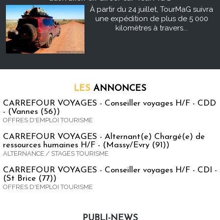
À partir du 24 juillet, TourMaG suivra
une expédition de plus de 5 000
kilomètres à travers...
LES
ANNONCES
CARREFOUR VOYAGES - Conseiller voyages H/F - CDD
- (Vannes (56))
OFFRES D'EMPLOI TOURISME
CARREFOUR VOYAGES - Alternant(e) Chargé(e) de
ressources humaines H/F - (Massy/Evry (91))
ALTERNANCE / STAGES TOURISME
CARREFOUR VOYAGES - Conseiller voyages H/F - CDI -
(St Brice (77))
OFFRES D'EMPLOI TOURISME
PUBLI-NEWS