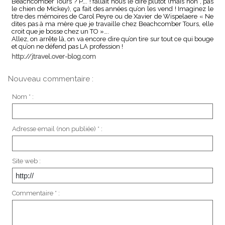
Beachcomber Tours ? P…. ! fallait nous le dire plutôt (mais non , pas
le chien de Mickey), ça fait des années qu’on les vend ! Imaginez le
titre des mémoires de Carol Peyre ou de Xavier de Wispelaere « Ne
dites pas à ma mère que je travaille chez Beachcomber Tours, elle
croit que je bosse chez un TO »….
Allez, on arrête là, on va encore dire qu’on tire sur tout ce qui bouge
et qu’on ne défend pas LA profession !
http://jtravel.over-blog.com
Nouveau commentaire :
Nom * :
Adresse email (non publiée) * :
Site web :
Commentaire * :