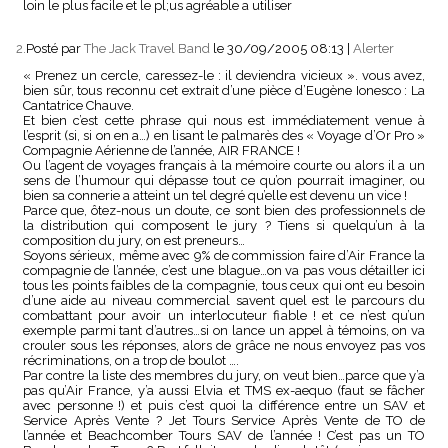
loin le plus facile et le pl;us agréable a utiliser
2.
Posté par
The Jack Travel Band
le 30/09/2005 08:13
|
Alerter
« Prenez un cercle, caressez-le : il deviendra vicieux ». vous avez,
bien sûr, tous reconnu cet extrait d’une pièce d’Eugène Ionesco : La
Cantatrice Chauve.
Et bien c’est cette phrase qui nous est immédiatement venue à
l’esprit (si, si on en a…) en lisant le palmarès des « Voyage d’Or Pro »
Compagnie Aérienne de l’année, AIR FRANCE !
Ou l’agent de voyages français à la mémoire courte ou alors il a un
sens de l’humour qui dépasse tout ce qu’on pourrait imaginer, ou
bien sa connerie a atteint un tel degré qu’elle est devenu un vice !
Parce que, ôtez-nous un doute, ce sont bien des professionnels de
la distribution qui composent le jury ? Tiens si quelqu’un à la
composition du jury, on est preneurs…
Soyons sérieux, même avec 9% de commission faire d’Air France la
compagnie de l’année, c’est une blague…on va pas vous détailler ici
tous les points faibles de la compagnie, tous ceux qui ont eu besoin
d’une aide au niveau commercial savent quel est le parcours du
combattant pour avoir un interlocuteur fiable ! et ce n’est qu’un
exemple parmi tant d’autres…si on lance un appel à témoins, on va
crouler sous les réponses, alors de grâce ne nous envoyez pas vos
récriminations, on a trop de boulot ….
Par contre la liste des membres du jury, on veut bien…parce que y’a
pas qu’Air France, y’a aussi Elvia et TMS ex-aequo (faut se fâcher
avec personne !) et puis c’est quoi la différence entre un SAV et
Service Après Vente ? Jet Tours Service Après Vente de TO de
l’année et Beachcomber Tours SAV de l’année ! C’est pas un TO