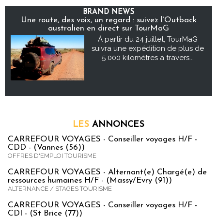
BRAND NEWS
Une route, des voix, un regard : suivez l’Outback
australien en direct sur TourMaG
À partir du 24 juillet, TourMaG
suivra une expédition de plus de
5 000 kilomètres à travers...
LES
ANNONCES
CARREFOUR VOYAGES - Conseiller voyages H/F -
CDD - (Vannes (56))
OFFRES D'EMPLOI TOURISME
CARREFOUR VOYAGES - Alternant(e) Chargé(e) de
ressources humaines H/F - (Massy/Evry (91))
ALTERNANCE / STAGES TOURISME
CARREFOUR VOYAGES - Conseiller voyages H/F -
CDI - (St Brice (77))