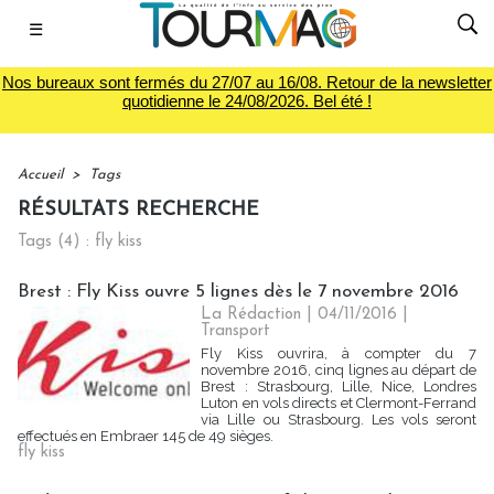
☰
Nos bureaux sont fermés du 27/07 au 16/08. Retour de la newsletter
quotidienne le 24/08/2026. Bel été !
Accueil
>
Tags
RÉSULTATS RECHERCHE
Tags (4) : fly kiss
Brest : Fly Kiss ouvre 5 lignes dès le 7 novembre 2016
La Rédaction
| 04/11/2016
|
Transport
Fly Kiss ouvrira, à compter du 7
novembre 2016, cinq lignes au départ de
Brest : Strasbourg, Lille, Nice, Londres
Luton en vols directs et Clermont-Ferrand
via Lille ou Strasbourg. Les vols seront
effectués en Embraer 145 de 49 sièges.
fly kiss