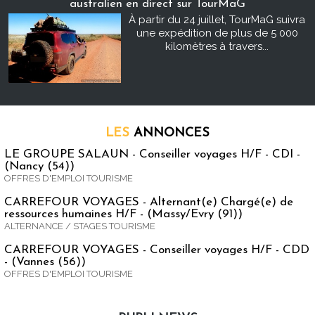
australien en direct sur TourMaG
À partir du 24 juillet, TourMaG suivra
une expédition de plus de 5 000
kilomètres à travers...
LES
ANNONCES
LE GROUPE SALAUN - Conseiller voyages H/F - CDI -
(Nancy (54))
OFFRES D'EMPLOI TOURISME
CARREFOUR VOYAGES - Alternant(e) Chargé(e) de
ressources humaines H/F - (Massy/Evry (91))
ALTERNANCE / STAGES TOURISME
CARREFOUR VOYAGES - Conseiller voyages H/F - CDD
- (Vannes (56))
OFFRES D'EMPLOI TOURISME