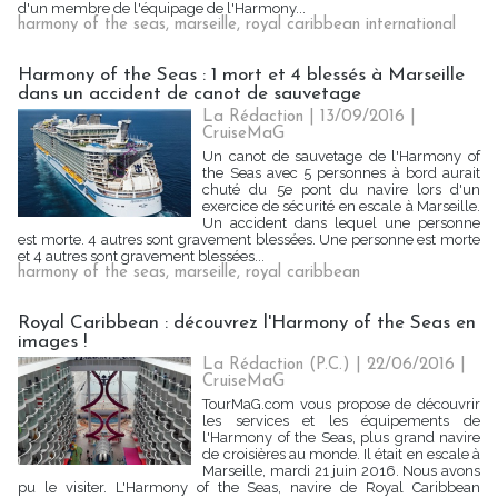
d'un membre de l'équipage de l'Harmony...
harmony of the seas
,
marseille
,
royal caribbean international
Harmony of the Seas : 1 mort et 4 blessés à Marseille
dans un accident de canot de sauvetage
La Rédaction
| 13/09/2016
|
CruiseMaG
Un canot de sauvetage de l'Harmony of
the Seas avec 5 personnes à bord aurait
chuté du 5e pont du navire lors d'un
exercice de sécurité en escale à Marseille.
Un accident dans lequel une personne
est morte. 4 autres sont gravement blessées. Une personne est morte
et 4 autres sont gravement blessées...
harmony of the seas
,
marseille
,
royal caribbean
Royal Caribbean : découvrez l'Harmony of the Seas en
images !
La Rédaction (P.C.) | 22/06/2016
|
CruiseMaG
TourMaG.com vous propose de découvrir
les services et les équipements de
l'Harmony of the Seas, plus grand navire
de croisières au monde. Il était en escale à
Marseille, mardi 21 juin 2016. Nous avons
pu le visiter. L'Harmony of the Seas, navire de Royal Caribbean