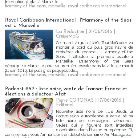
International, était à Marseille...
harmony of the seas
,
marseille
,
royal caribbean international
Royal Caribbean International : l'Harmony of the Seas
est à Marseille
La Rédaction
| 21/06/2016
|
CruiseMaG
Ce mardi 21 juin 2016, TourMaG.com va
monter à bord du plus gros navire de
croisières du monde : l'Harmony of the
Seas. Il effectue sa première escale à
Marseille. L'Harmony of the Seas
débarque à Marseille pour sa première escale dans la ville, ce mardi
21 juin 2016. Le plus gros paquebot de...
harmony of the seas
,
marseille
,
royal caribbean international
Podcast #62 : liste noire, vente de Transat France et
élections à Selectour Afat
Pierre CORONAS | 17/06/2016
|
Editorial
Nouvelle liste noire de l'UE Jeudi, la
Commission européenne a actualisé sa
liste noire des compagnies aériennes.
Celles qui y figurent sont interdites
d'opération dans l'Union européenne. Et,
comme nous vous l'annoncions en début de semaine, Air Madagascar