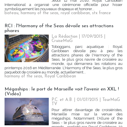
Jeudi 12 mai 2016, Royal Caribbean
International a organisé une cérémonie officielle pour hisser
symboliquement les nouveaux drapeaux et honorer...
bateau
,
harmony of the seas
,
royal caribbean
,
stx france
RCI : l'Harmony of the Seas dévoile ses attractions
phares
La Rédaction
| 17/09/2015
|
CruiseMaG
Toboggans, parc aquatique : Royal
Caribbean dévoile peu à peu les
attractions phares de l'Harmony of the
Seas, le plus gros navire de croisière au
monde, qui démarrera les rotations au
printemps 2016 en Méditerranée. L'Harmony of the Seas, le plus gros
paquebot de croisière au monde, actuellement...
harmony of the seas
,
Royal Caribbean
Mégaships : le port de Marseille voit l'avenir en XXL !
(Vidéo)
P.C. et A.B. | 01/07/2015
|
TourMaG
TV
Pour attirer davantage de croisiéristes,
Marseille mise sur la venue des
mégaships. Notamment l'Allure of the
Seas - le plus gros navire de croisière au
monde , exploité par Royal Caribbean. 22