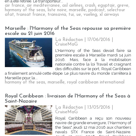
en a été retirée. Le transporteur...
air france
,
air mediterranee
,
asl airlines
,
crash
,
egyptair
,
greve
,
harmony of the seas
,
liste noire
,
marseille
,
podcast
,
selectour
afat
,
transat france
,
transavia
,
tui
,
ue
,
vueling
,
xl airways
Marseille : l'Harmony of the Seas repousse sa première
escale au 21 juin 2016
La Rédaction
| 17/06/2016
|
CruiseMaG
L'Harmony of the Seas devait faire sa
première escale à Marseille mardi 14 juin
2016. Mais, face à la mobilisation
nationale contre la loi Travail et craignant
des difficultés sur le port, Royal Caribbean
a finalement annulé cette étape. Le plus navire du monde s'arrêtera à
Marseille pour la...
harmony of the seas
,
marseille
,
royal caribbean international
Royal Caribbean : livraison de l'Harmony of the Seas à
Saint-Nazaire
La Rédaction
| 13/05/2016
|
CruiseMaG
Royal Caribbean a reçu son nouveau
navire de grande envergure, l'Harmony of
the Seas", jeudi 12 mai 2016 aux chantiers
navals STX France de Saint-Nazaire.