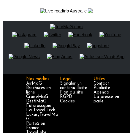
Nos médias
Légal
Utiles
AirMaG
Signaler un
Contact
Brochures en
contenu illicite
Publicité
ligne
Plan du site
Agenda
CruiseMaG
RGPD
La presse en
DestiMaG
Cookies
parle
Futuroscopie
La Travel Tech
LuxuryTravelMa
G
Partez en
France
TravelJobs