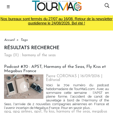
☰
Nos bureaux sont fermés du 27/07 au 16/08. Retour de la newsletter
quotidienne le 24/08/2026. Bel été !
Accueil
>
Tags
RÉSULTATS RECHERCHE
Tags (11) : harmony of the seas
Podcast #70 : APST, Harmony of the Seas, Fly Kiss et
Megabus France
Pierre CORONAS | 16/09/2016
|
Editorial
Voici le 70e numéro du podcast
hebdomadaire de TourMaG.com. Avec au
sommaire cette semaine : l'APST en
pleine forme, l'accident de canot de
sauvetage à bord de l'Harmony of the
Seas, l'arrivée de 2 nouvelles compagnies aériennes en France et
l'avenir incertain de Megabus France. Pour en savoir plus...
apg
,
apg airlines
,
apst
,
fly kiss
,
harmony of the seas
,
megabus