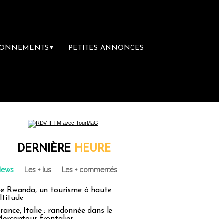
BONNEMENTS
PETITES ANNONCES
▼
DERNIÈRE
HEURE
News
Les + lus
Les + commentés
e Rwanda, un tourisme à haute
ltitude
rance, Italie : randonnée dans le
ercantour frontalier