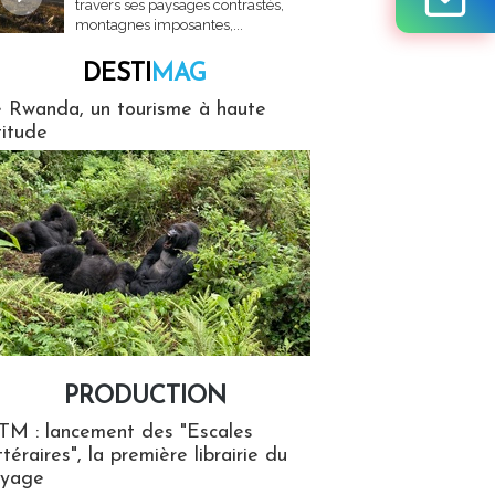
travers ses paysages contrastés,
montagnes imposantes,...
DESTI
MAG
MAG
 Rwanda, un tourisme à haute
titude
PRODUCTION
ion
TM : lancement des "Escales
ttéraires", la première librairie du
oyage