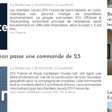
La Rédaction
| 08/09/2016
|
CruiseMaG
Les chantiers navals STX France de Saint-Nazaire, en Loire-
Bo
Atlantique (44), pourrait changer de propriétaire
prochainement. Le groupe sud-coréen STX Offshore &
ré
Shipbuilding, actionnaire principal de l'entreprise, serait
le
actuellement en difficultés financières, selon Europe 1. Il est
très...
stx france
bean passe une commande de 2,5
La Rédaction
| 26/05/2016
|
CruiseMaG
STX France et Royal Caribbean Cruises Ltd. ont signé une
lettre d'intention en vue de la construction de trois nouveaux
paquebots pour la compagnie de croisières. Une commande
dont le montant atteint 2,5 milliards d'euros. Les commandes
s'enchaînent pour les chantiers navals STX France de...
Distribu
Le
rccl
,
royal caribbean cruises ltd
,
stx france
Ed