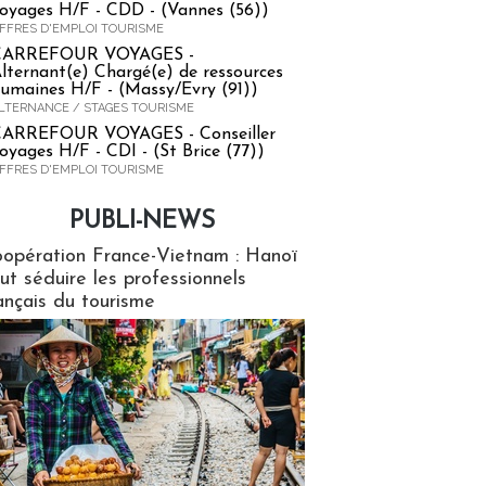
oyages H/F - CDD - (Vannes (56))
FFRES D'EMPLOI TOURISME
CARREFOUR VOYAGES -
lternant(e) Chargé(e) de ressources
umaines H/F - (Massy/Evry (91))
LTERNANCE / STAGES TOURISME
ARREFOUR VOYAGES - Conseiller
oyages H/F - CDI - (St Brice (77))
FFRES D'EMPLOI TOURISME
PUBLI-NEWS
ews
opération France-Vietnam : Hanoï
ut séduire les professionnels
ançais du tourisme