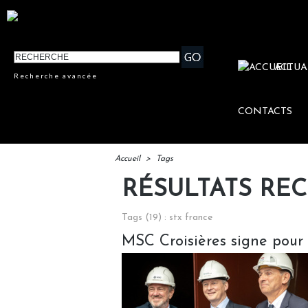
ACTUA
Recherche avancée
CONTACTS
Accueil
>
Tags
RÉSULTATS RE
Tags (19) : stx france
MSC Croisières signe pour