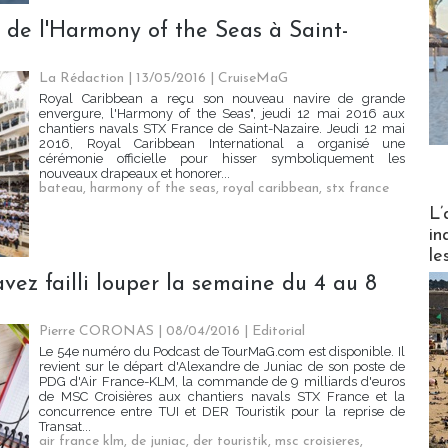
n de l'Harmony of the Seas à Saint-
La Rédaction
| 13/05/2016
|
CruiseMaG
Royal Caribbean a reçu son nouveau navire de grande
envergure, l'Harmony of the Seas", jeudi 12 mai 2016 aux
chantiers navals STX France de Saint-Nazaire. Jeudi 12 mai
2016, Royal Caribbean International a organisé une
cérémonie officielle pour hisser symboliquement les
nouveaux drapeaux et honorer...
bateau
,
harmony of the seas
,
royal caribbean
,
stx france
Partez
L’
in
le
vez failli louper la semaine du 4 au 8
Pierre CORONAS | 08/04/2016
|
Editorial
Le 54e numéro du Podcast de TourMaG.com est disponible. Il
revient sur le départ d'Alexandre de Juniac de son poste de
PDG d'Air France-KLM, la commande de 9 milliards d'euros
de MSC Croisières aux chantiers navals STX France et la
concurrence entre TUI et DER Touristik pour la reprise de
Transat...
air france klm
,
de juniac
,
der touristik
,
msc croisieres
,