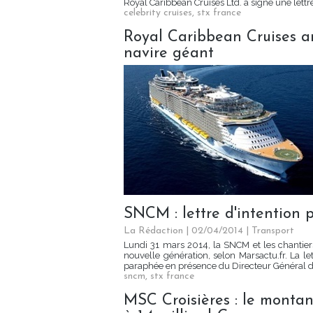
Royal Caribbean Cruises Ltd. a signé une lett
celebrity cruises
,
stx france
Royal Caribbean Cruises a
navire géant
SNCM : lettre d'intention 
La Rédaction
| 02/04/2014
|
Transport
Lundi 31 mars 2014, la SNCM et les chantier
nouvelle génération, selon Marsactu.fr. La 
paraphée en présence du Directeur Général de
sncm
,
stx france
MSC Croisières : le monta