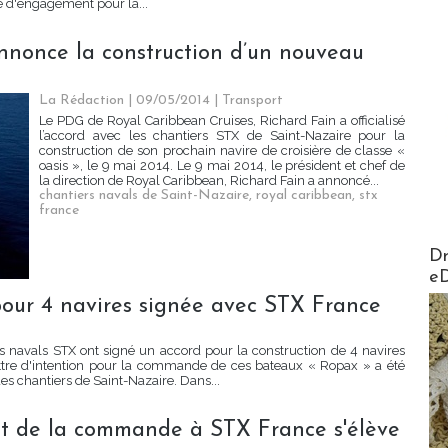
re d'engagement pour la...
nnonce la construction d’un nouveau
La Rédaction
| 09/05/2014
|
Transport
Le PDG de Royal Caribbean Cruises, Richard Fain a officialisé
l’accord avec les chantiers STX de Saint-Nazaire pour la
construction de son prochain navire de croisière de classe «
oasis », le 9 mai 2014. Le 9 mai 2014, le président et chef de
la direction de Royal Caribbean, Richard Fain a annoncé...
chantiers navals de Saint-Nazaire
,
royal caribbean
,
stx
france
AirMa
Dr
e
pour 4 navires signée avec STX France
s navals STX ont signé un accord pour la construction de 4 navires
lettre d'intention pour la commande de ces bateaux « Ropax » a été
s chantiers de Saint-Nazaire. Dans...
nt de la commande à STX France s'élève