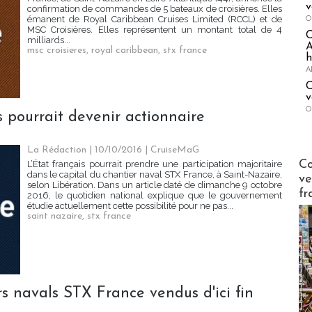
v
confirmation de commandes de 5 bateaux de croisières. Elles
O
émanent de Royal Caribbean Cruises Limited (RCCL) et de
MSC Croisières. Elles représentent un montant total de 4
milliards...
A
msc croisieres
,
royal caribbean
,
stx france
h
A
C
v
O
s pourrait devenir actionnaire
La Rédaction
| 10/10/2016
|
CruiseMaG
Publi-n
Co
L’État français pourrait prendre une participation majoritaire
dans le capital du chantier naval STX France, à Saint-Nazaire,
ve
selon Libération. Dans un article daté de dimanche 9 octobre
fr
2016, le quotidien national explique que le gouvernement
étudie actuellement cette possibilité pour ne pas...
saint nazaire
,
stx france
rs navals STX France vendus d'ici fin