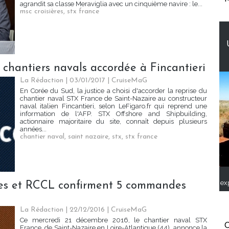
agrandit sa classe Meraviglia avec un cinquième navire : le...
msc croisières
,
stx france
s chantiers navals accordée à Fincantieri
La Rédaction
| 03/01/2017
|
CruiseMaG
En Corée du Sud, la justice a choisi d'accorder la reprise du
chantier naval STX France de Saint-Nazaire au constructeur
naval italien Fincantieri, selon LeFigaro.fr qui reprend une
information de l'AFP. STX Offshore and Shipbuilding,
actionnaire majoritaire du site, connaît depuis plusieurs
années...
chantier naval
,
saint nazaire
,
stx
,
stx france
ex
res et RCCL confirment 5 commandes
La Rédaction
| 22/12/2016
|
CruiseMaG
Ce mercredi 21 décembre 2016, le chantier naval STX
C
France, de Saint-Nazaire en Loire-Atlantique (44), annonce la