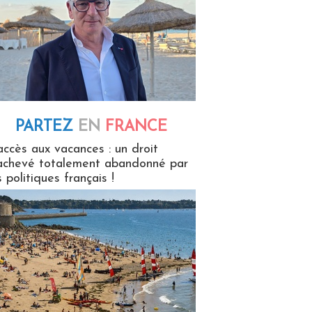
PARTEZ
EN
FRANCE
 en France
accès aux vacances : un droit
achevé totalement abandonné par
s politiques français !