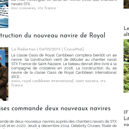
navals STX...
msc croisieres
,
stx france
DESTI
Le
al
truction du nouveau navire de Royal
La Rédaction
| 04/02/2015
|
CruiseMaG
La classe Oasis de Royal Caribbean comptera bientôt un 4e
navire. Sa construction vient de débuter au chantier naval
STX France de Saint-Nazaire. Le bateau devrait être livré à la
compagnie de croisières en 2018. La construction du 4e
navire de la classe Oasis de Royal Caribbean International
(RCI)...
oasis
,
royal caribbean international
,
saint nazaire
,
stx
france
uises commande deux nouveaux navires
Product
IF
Li
mmande de deux nouveaux navires auprès des chantiers navals de STX
v
018 et en 2020. Jeudi 4 décembre 2014, Celebrity Cruises, filiale de