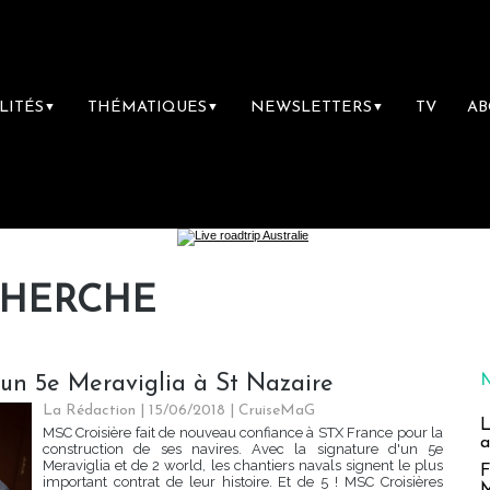
LITÉS
THÉMATIQUES
NEWSLETTERS
TV
A
▼
▼
▼
CHERCHE
 un 5e Meraviglia à St Nazaire
La Rédaction
| 15/06/2018
|
CruiseMaG
L
MSC Croisière fait de nouveau confiance à STX France pour la
a
construction de ses navires. Avec la signature d'un 5e
Meraviglia et de 2 world, les chantiers navals signent le plus
F
important contrat de leur histoire. Et de 5 ! MSC Croisières
M