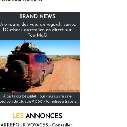
BRAND NEWS
Une route, des voix, un regard : suivez
l’Outback australien en direct sur
TourMaG
À partir du 24 juillet, TourMaG suivra une
pédition de plus de 5 000 kilomètres à travers...
LES
ANNONCES
ARREFOUR VOYAGES - Conseiller