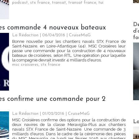
podcast
,
stx france
,
transat
,
transat france
,
tui
Actus V
De
res commande 4 nouveaux bateaux
d’
La Rédaction
| 06/04/2016
|
CruiseMaG
fo
Bonne nouvelle pour les chantiers navals STX France de
Saint-Nazaire, en Loire-Atlantique (44). MSC Croisières leur
passe une commande pour la construction de 4 nouveaux
bateaux de croisières, selon RTL. Une opération pour laquelle
la compagnie devrait investir 4 milliards d'euros.
msc croisieres
,
stx france
res confirme une commande pour 2
La Rédaction
| 01/02/2016
|
CruiseMaG
Webinai
MSC Croisières confirme des options pour la construction de
La
deux navires de la classe Meraviglia-Plus aux chantiers
navals STX France de Saint-Nazaire. Une commande de 3
milliards d'euros. Dans le cadre de la cérémonie des pièces
du MSC Meraviglia, ce lundi 1er février 2016 aux chantiers