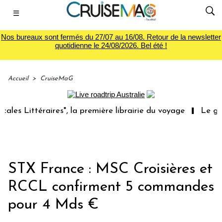
☰
Nos bureaux sont fermés du 27/07 au 16/08. Retour de la newsletter
quotidienne le 24/08/2026. Bel été !
Accueil
>
CruiseMaG
 Littéraires", la première librairie du voyage
Le groupe
STX France : MSC Croisières et
RCCL confirment 5 commandes
pour 4 Mds €