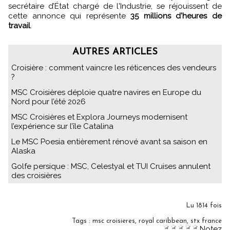
secrétaire d’État chargé de l'Industrie, se réjouissent de
cette annonce qui représente
35 millions d'heures de
travail
.
AUTRES ARTICLES
Croisière : comment vaincre les réticences des vendeurs
?
MSC Croisières déploie quatre navires en Europe du
Nord pour l’été 2026
MSC Croisières et Explora Journeys modernisent
l’expérience sur l’île Catalina
Le MSC Poesia entièrement rénové avant sa saison en
Alaska
Golfe persique : MSC, Celestyal et TUI Cruises annulent
des croisières
Lu 1814 fois
Tags
:
msc croisieres
,
royal caribbean
,
stx france
Notez