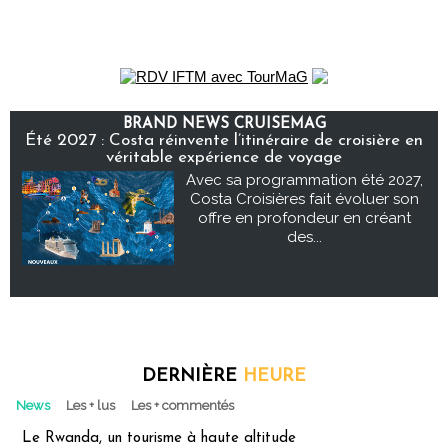
BRAND NEWS CRUISEMAG
Été 2027 : Costa réinvente l’itinéraire de croisière en
véritable expérience de voyage
Avec sa programmation été 2027,
Costa Croisières fait évoluer son
offre en profondeur en créant
des...
DERNIÈRE
HEURE
News
Les + lus
Les + commentés
Le Rwanda, un tourisme à haute altitude