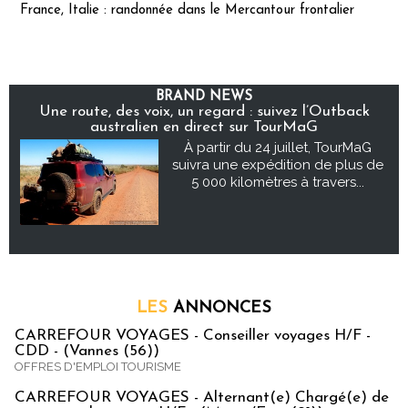
France, Italie : randonnée dans le Mercantour frontalier
BRAND NEWS
Une route, des voix, un regard : suivez l’Outback
australien en direct sur TourMaG
À partir du 24 juillet, TourMaG
suivra une expédition de plus de
5 000 kilomètres à travers...
LES
ANNONCES
CARREFOUR VOYAGES - Conseiller voyages H/F -
CDD - (Vannes (56))
OFFRES D'EMPLOI TOURISME
CARREFOUR VOYAGES - Alternant(e) Chargé(e) de