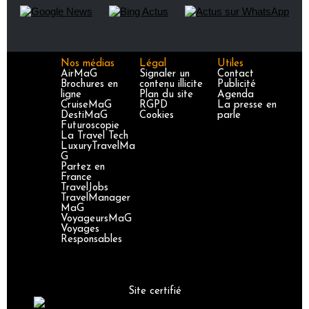
Nos médias
Légal
Utiles
AirMaG
Signaler un
Contact
Brochures en
contenu illicite
Publicité
ligne
Plan du site
Agenda
CruiseMaG
RGPD
La presse en
DestiMaG
Cookies
parle
Futuroscopie
La Travel Tech
LuxuryTravelMa
G
Partez en
France
TravelJobs
TravelManager
MaG
VoyageursMaG
Voyages
Responsables
Site certifié