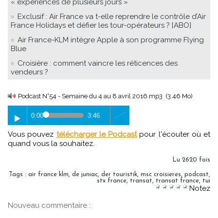
« expériences de plusieurs jours »
Exclusif : Air France va t-elle reprendre le contrôle d’Air
France Holidays et défier les tour-opérateurs ? [ABO]
Air France-KLM intègre Apple à son programme Flying
Blue
Croisière : comment vaincre les réticences des
vendeurs ?
Podcast N°54 - Semaine du 4 au 8 avril 2016.mp3
(3.46 Mo)
0:00
3:46
Vous pouvez
télécharger le Podcast
pour l'écouter où et
quand vous la souhaitez.
Lu 2620 fois
Tags
:
air france klm
,
de juniac
,
der touristik
,
msc croisieres
,
podcast
,
stx france
,
transat
,
transat france
,
tui
Notez
Nouveau commentaire :