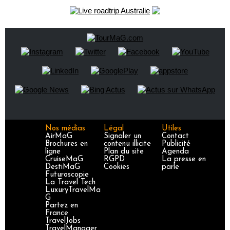
Nos médias
Légal
Utiles
AirMaG
Signaler un
Contact
Brochures en
contenu illicite
Publicité
ligne
Plan du site
Agenda
CruiseMaG
RGPD
La presse en
DestiMaG
Cookies
parle
Futuroscopie
La Travel Tech
LuxuryTravelMa
G
Partez en
France
TravelJobs
TravelManager