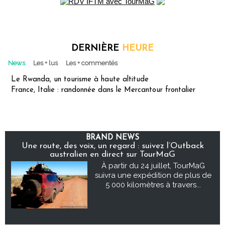
DERNIÈRE
HEURE
News
Les + lus
Les + commentés
Le Rwanda, un tourisme à haute altitude
France, Italie : randonnée dans le Mercantour frontalier
BRAND NEWS
Une route, des voix, un regard : suivez l’Outback
australien en direct sur TourMaG
À partir du 24 juillet, TourMaG
suivra une expédition de plus de
5 000 kilomètres à travers...