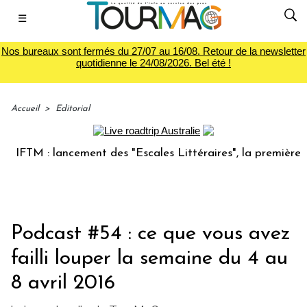
☰
Nos bureaux sont fermés du 27/07 au 16/08. Retour de la newsletter
quotidienne le 24/08/2026. Bel été !
Accueil
>
Editorial
IFTM : lancement des "Escales Littéraires", la première libr
Podcast #54 : ce que vous avez
failli louper la semaine du 4 au
8 avril 2016