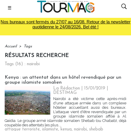
☰
Nos bureaux sont fermés du 27/07 au 16/08. Retour de la newsletter
quotidienne le 24/08/2026. Bel été !
Accueil
>
Tags
RÉSULTATS RECHERCHE
Tags (16) : nairobi
Kenya : un attentat dans un hôtel revendiqué par un
groupe islamiste somalien
La Rédaction
| 15/01/2019
|
DESTIMAG
Nairobi a été victime cette après-midi
d'une attaque armée dans un complexe
hôtelier accueillant aussi des bureaux.
L'attaque vient d'être revendiquée par un
groupe islamiste somalien affilié à Al
Qaïdia. Le groupe armé islamiste somalien Shebab (ou Chabab), déjà
coupable des attentats les plus...
attaque terroriste
,
islamiste
,
kenya
,
nairobi
,
shebab