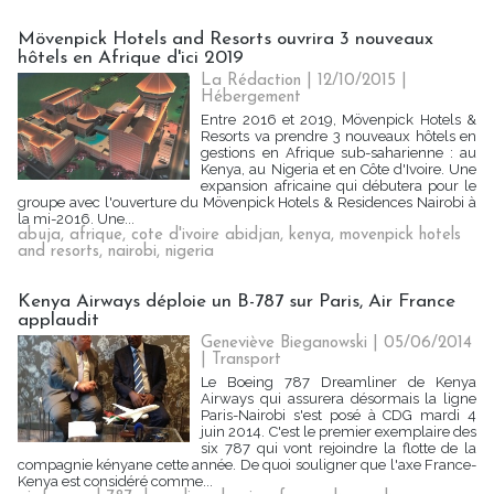
Mövenpick Hotels and Resorts ouvrira 3 nouveaux
hôtels en Afrique d'ici 2019
La Rédaction
| 12/10/2015
|
Hébergement
Entre 2016 et 2019, Mövenpick Hotels &
Resorts va prendre 3 nouveaux hôtels en
gestions en Afrique sub-saharienne : au
Kenya, au Nigeria et en Côte d'Ivoire. Une
expansion africaine qui débutera pour le
groupe avec l'ouverture du Mövenpick Hotels & Residences Nairobi à
la mi-2016. Une...
abuja
,
afrique
,
cote d'ivoire abidjan
,
kenya
,
movenpick hotels
and resorts
,
nairobi
,
nigeria
Kenya Airways déploie un B-787 sur Paris, Air France
applaudit
Geneviève Bieganowski | 05/06/2014
|
Transport
Le Boeing 787 Dreamliner de Kenya
Airways qui assurera désormais la ligne
Paris-Nairobi s'est posé à CDG mardi 4
juin 2014. C'est le premier exemplaire des
six 787 qui vont rejoindre la flotte de la
compagnie kényane cette année. De quoi souligner que l'axe France-
Kenya est considéré comme...