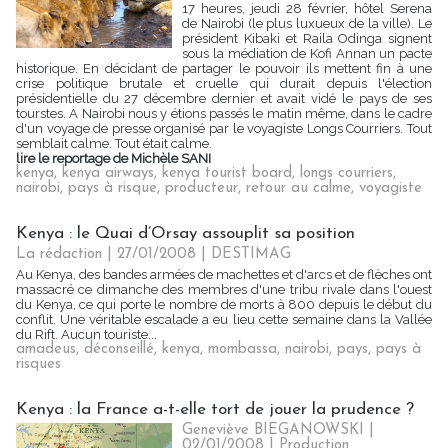
17 heures, jeudi 28 février, hôtel Serena
de Nairobi (le plus luxueux de la ville). Le
président Kibaki et Raila Odinga signent
sous la médiation de Kofi Annan un pacte
historique. En décidant de partager le pouvoir ils mettent fin à une
crise politique brutale et cruelle qui durait depuis l'élection
présidentielle du 27 décembre dernier et avait vidé le pays de ses
tourstes. A Nairobi nous y étions passés le matin même, dans le cadre
d'un voyage de presse organisé par le voyagiste Longs Courriers. Tout
semblait calme. Tout était calme.
lire le reportage de Michèle SANI
kenya
,
kenya airways
,
kenya tourist board
,
longs courriers
,
nairobi
,
pays à risque
,
producteur
,
retour au calme
,
voyagiste
Kenya : le Quai d’Orsay assouplit sa position
La rédaction | 27/01/2008
|
DESTIMAG
Au Kenya, des bandes armées de machettes et d'arcs et de flèches ont
massacré ce dimanche des membres d'une tribu rivale dans l'ouest
du Kenya, ce qui porte le nombre de morts à 800 depuis le début du
conflit. Une véritable escalade a eu lieu cette semaine dans la Vallée
du Rift. Aucun touriste...
amadeus
,
déconseillé
,
kenya
,
mombassa
,
nairobi
,
pays
,
pays à
risques
Kenya : la France a-t-elle tort de jouer la prudence ?
Geneviève BIEGANOWSKI |
02/01/2008
|
Production