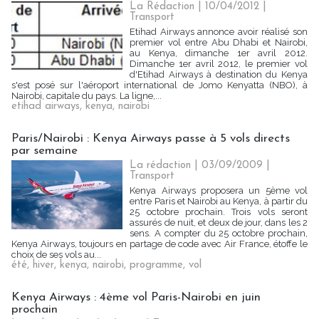
La Rédaction
| 10/04/2012
|
Transport
Etihad Airways annonce avoir réalisé son
premier vol entre Abu Dhabi et Nairobi,
au Kenya, dimanche 1er avril 2012.
Dimanche 1er avril 2012, le premier vol
d'Etihad Airways à destination du Kenya
s'est posé sur l'aéroport international de Jomo Kenyatta (NBO), à
Nairobi, capitale du pays. La ligne,...
etihad airways
,
kenya
,
nairobi
Paris/Nairobi : Kenya Airways passe à 5 vols directs
par semaine
La rédaction | 03/09/2009
|
Transport
Kenya Airways proposera un 5ème vol
entre Paris et Nairobi au Kenya, à partir du
25 octobre prochain. Trois vols seront
assurés de nuit, et deux de jour, dans les 2
sens. A compter du 25 octobre prochain,
Kenya Airways, toujours en partage de code avec Air France, étoffe le
choix de ses vols au...
été
,
hiver
,
kenya
,
nairobi
,
programme
,
vol
Kenya Airways : 4ème vol Paris-Nairobi en juin
prochain