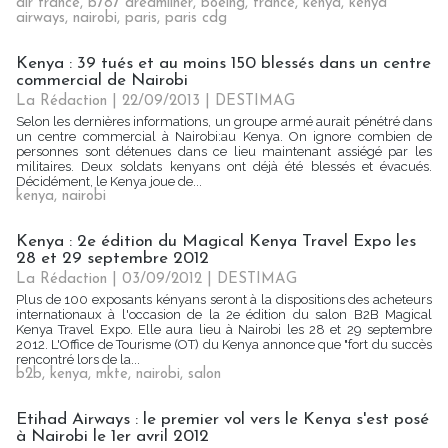
air france
,
b787 dreamliner
,
boeing
,
france
,
kenya
,
kenya
airways
,
nairobi
,
paris
,
paris cdg
Kenya : 39 tués et au moins 150 blessés dans un centre
commercial de Nairobi
La Rédaction
| 22/09/2013
|
DESTIMAG
Selon les dernières informations, un groupe armé aurait pénétré dans
un centre commercial à Nairobi:au Kenya. On ignore combien de
personnes sont détenues dans ce lieu maintenant assiégé par les
militaires. Deux soldats kenyans ont déjà été blessés et évacués.
Décidément, le Kenya joue de...
kenya
,
nairobi
Kenya : 2e édition du Magical Kenya Travel Expo les
28 et 29 septembre 2012
La Rédaction
| 03/09/2012
|
DESTIMAG
Plus de 100 exposants kényans seront à la dispositions des acheteurs
internationaux à l'occasion de la 2e édition du salon B2B Magical
Kenya Travel Expo. Elle aura lieu à Nairobi les 28 et 29 septembre
2012. L'Office de Tourisme (OT) du Kenya annonce que "fort du succès
rencontré lors de la...
b2b
,
kenya
,
mkte
,
nairobi
,
salon
Etihad Airways : le premier vol vers le Kenya s'est posé
à Nairobi le 1er avril 2012