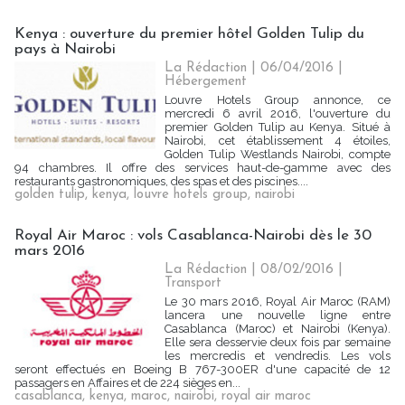
Kenya : ouverture du premier hôtel Golden Tulip du
pays à Nairobi
La Rédaction
| 06/04/2016
|
Hébergement
Louvre Hotels Group annonce, ce
mercredi 6 avril 2016, l'ouverture du
premier Golden Tulip au Kenya. Situé à
Nairobi, cet établissement 4 étoiles,
Golden Tulip Westlands Nairobi, compte
94 chambres. Il offre des services haut-de-gamme avec des
restaurants gastronomiques, des spas et des piscines....
golden tulip
,
kenya
,
louvre hotels group
,
nairobi
Royal Air Maroc : vols Casablanca-Nairobi dès le 30
mars 2016
La Rédaction
| 08/02/2016
|
Transport
Le 30 mars 2016, Royal Air Maroc (RAM)
lancera une nouvelle ligne entre
Casablanca (Maroc) et Nairobi (Kenya).
Elle sera desservie deux fois par semaine
les mercredis et vendredis. Les vols
seront effectués en Boeing B 767-300ER d'une capacité de 12
passagers en Affaires et de 224 sièges en...
casablanca
,
kenya
,
maroc
,
nairobi
,
royal air maroc