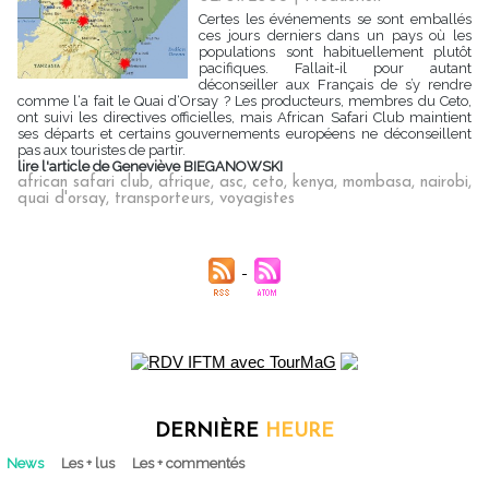
Certes les événements se sont emballés
ces jours derniers dans un pays où les
populations sont habituellement plutôt
pacifiques. Fallait-il pour autant
déconseiller aux Français de s’y rendre
comme l‘a fait le Quai d‘Orsay ? Les producteurs, membres du Ceto,
ont suivi les directives officielles, mais African Safari Club maintient
ses départs et certains gouvernements européens ne déconseillent
pas aux touristes de partir.
lire l'article de Geneviève BIEGANOWSKI
african safari club
,
afrique
,
asc
,
ceto
,
kenya
,
mombasa
,
nairobi
,
quai d'orsay
,
transporteurs
,
voyagistes
DERNIÈRE
HEURE
News
Les + lus
Les + commentés