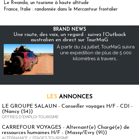
Le Rwanda, un tourisme à haute altitude
France, Italie : randonnée dans le Mercantour frontalier
BRAND NEWS
Une route, des voix, un regard : suivez l’Outback
australien en direct sur TourMaG
À partir du 24 juillet, TourMaG suivra
une expédition de plus de 5 000
kilomètres à travers...
LES
ANNONCES
LE GROUPE SALAUN - Conseiller voyages H/F - CDI -
(Nancy (54))
OFFRES D'EMPLOI TOURISME
CARREFOUR VOYAGES - Alternant(e) Chargé(e) de
ressources humaines H/F - (Massy/Evry (91))
ALTERNANCE / STAGES TOURISME