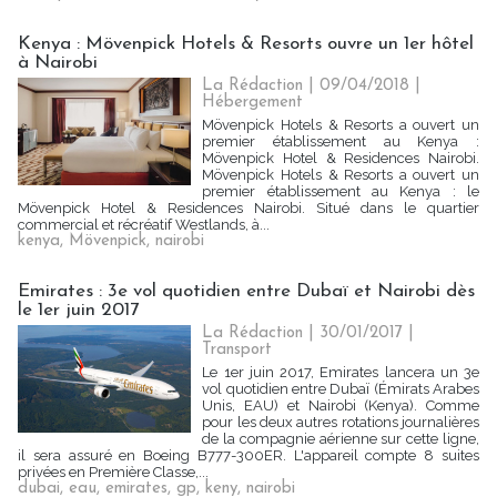
Kenya : Mövenpick Hotels & Resorts ouvre un 1er hôtel
à Nairobi
La Rédaction
| 09/04/2018
|
Hébergement
Mövenpick Hotels & Resorts a ouvert un
premier établissement au Kenya :
Mövenpick Hotel & Residences Nairobi.
Mövenpick Hotels & Resorts a ouvert un
premier établissement au Kenya : le
Mövenpick Hotel & Residences Nairobi. Situé dans le quartier
commercial et récréatif Westlands, à...
kenya
,
Mövenpick
,
nairobi
Emirates : 3e vol quotidien entre Dubaï et Nairobi dès
le 1er juin 2017
La Rédaction
| 30/01/2017
|
Transport
Le 1er juin 2017, Emirates lancera un 3e
vol quotidien entre Dubaï (Émirats Arabes
Unis, EAU) et Nairobi (Kenya). Comme
pour les deux autres rotations journalières
de la compagnie aérienne sur cette ligne,
il sera assuré en Boeing B777-300ER. L'appareil compte 8 suites
privées en Première Classe,...
dubai
,
eau
,
emirates
,
gp
,
keny
,
nairobi