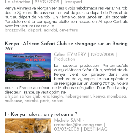
La rédaction | 23/02/2009
|
Transport
Kenya Airways va réorganiser ses 3 vols hebdomadaires Paris/Nairobi
dès le 29 mars. Ils passeront en vol de jour au départ de Paris et de
nuit au départ de Nairobi. Un 4ème vol sera lancé en juin prochain.
Parallèlement la compagnie étoffe son réseau en Afrique Centrale
avec l'ouverture Brazzaville...
brazzaville
,
départ
,
nairobi
,
ouverture
Kenya : African Safari Club se réengage sur un Boeing
767
Céline EYMERY | 12/02/2009
|
Production
La nouvelle production Printemps/été
2009 d'African Safari Club, spécialiste du
Kenya vient de paraître dans une
brochure de 25 pages. Le tour opérateur
se réengage sur un Boeing 767 qui volera
pour la France au départ de Mulhouse dès juillet. Pour Eric Landry,
directeur France, se veut optimiste...
african safari club
,
eric landry
,
hébergement
,
kenya
,
mombasa
,
mulhouse
,
nairobi
,
paris
,
safari
I - Kenya : alors… on y retourne ?
Michèle SANI -
redaction@tourmag.com |
03/03/2008
|
DESTIMAG