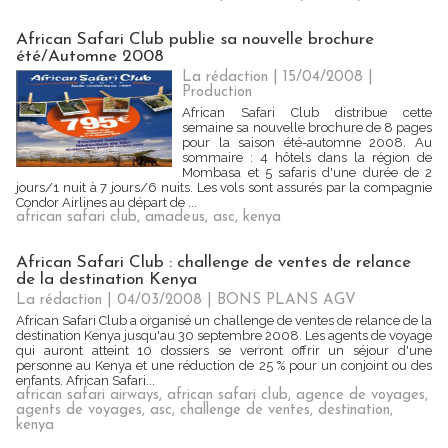
African Safari Club publie sa nouvelle brochure
été/Automne 2008
La rédaction | 15/04/2008
|
Production
African Safari Club distribue cette
semaine sa nouvelle brochure de 8 pages
pour la saison été-automne 2008. Au
sommaire : 4 hôtels dans la région de
Mombasa et 5 safaris d'une durée de 2
jours/1 nuit à 7 jours/6 nuits. Les vols sont assurés par la compagnie
Condor Airlines au départ de ...
african safari club
,
amadeus
,
asc
,
kenya
African Safari Club : challenge de ventes de relance
de la destination Kenya
La rédaction | 04/03/2008
|
BONS PLANS AGV
African Safari Club a organisé un challenge de ventes de relance de la
destination Kenya jusqu'au 30 septembre 2008. Les agents de voyage
qui auront atteint 10 dossiers se verront offrir un séjour d'une
personne au Kenya et une réduction de 25 % pour un conjoint ou des
enfants. African Safari...
african safari airways
,
african safari club
,
agence de voyages
,
agents de voyages
,
asc
,
challenge de ventes
,
destination
,
kenya