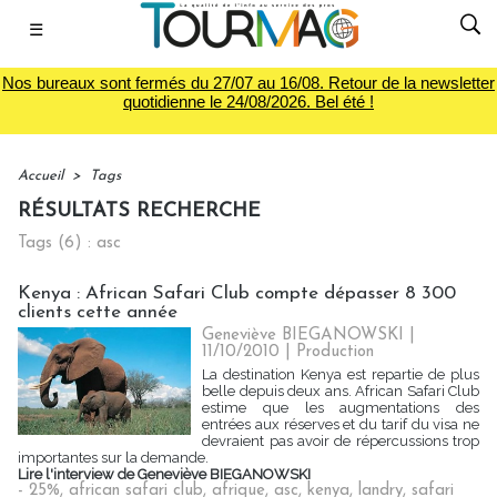
☰
Nos bureaux sont fermés du 27/07 au 16/08. Retour de la newsletter
quotidienne le 24/08/2026. Bel été !
Accueil
>
Tags
RÉSULTATS RECHERCHE
Tags (6) : asc
Kenya : African Safari Club compte dépasser 8 300
clients cette année
Geneviève BIEGANOWSKI |
11/10/2010
|
Production
La destination Kenya est repartie de plus
belle depuis deux ans. African Safari Club
estime que les augmentations des
entrées aux réserves et du tarif du visa ne
devraient pas avoir de répercussions trop
importantes sur la demande.
Lire l'interview de Geneviève BIEGANOWSKI
- 25%
,
african safari club
,
afrique
,
asc
,
kenya
,
landry
,
safari