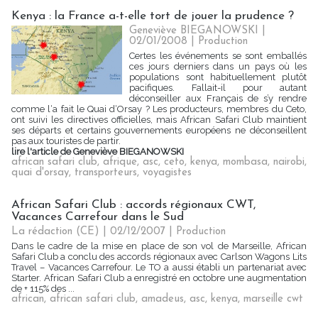
Kenya : la France a-t-elle tort de jouer la prudence ?
Geneviève BIEGANOWSKI |
02/01/2008
|
Production
Certes les événements se sont emballés
ces jours derniers dans un pays où les
populations sont habituellement plutôt
pacifiques. Fallait-il pour autant
déconseiller aux Français de s’y rendre
comme l‘a fait le Quai d‘Orsay ? Les producteurs, membres du Ceto,
ont suivi les directives officielles, mais African Safari Club maintient
ses départs et certains gouvernements européens ne déconseillent
pas aux touristes de partir.
lire l'article de Geneviève BIEGANOWSKI
african safari club
,
afrique
,
asc
,
ceto
,
kenya
,
mombasa
,
nairobi
,
quai d'orsay
,
transporteurs
,
voyagistes
African Safari Club : accords régionaux CWT,
Vacances Carrefour dans le Sud
La rédaction (CE) | 02/12/2007
|
Production
Dans le cadre de la mise en place de son vol de Marseille, African
Safari Club a conclu des accords régionaux avec Carlson Wagons Lits
Travel – Vacances Carrefour. Le TO a aussi établi un partenariat avec
Starter. African Safari Club a enregistré en octobre une augmentation
de + 115% des ...
african
,
african safari club
,
amadeus
,
asc
,
kenya
,
marseille cwt