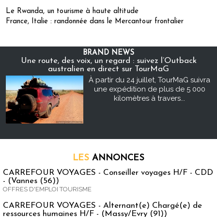
Le Rwanda, un tourisme à haute altitude
France, Italie : randonnée dans le Mercantour frontalier
BRAND NEWS
Une route, des voix, un regard : suivez l’Outback
australien en direct sur TourMaG
À partir du 24 juillet, TourMaG suivra
une expédition de plus de 5 000
kilomètres à travers...
LES
ANNONCES
CARREFOUR VOYAGES - Conseiller voyages H/F - CDD
- (Vannes (56))
OFFRES D'EMPLOI TOURISME
CARREFOUR VOYAGES - Alternant(e) Chargé(e) de
ressources humaines H/F - (Massy/Evry (91))