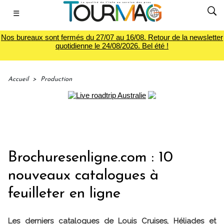
☰
Nos bureaux sont fermés du 27/07 au 16/08. Retour de la newsletter
quotidienne le 24/08/2026. Bel été !
Accueil
>
Production
Brochuresenligne.com : 10
nouveaux catalogues à
feuilleter en ligne
Les derniers catalogues de Louis Cruises, Héliades et