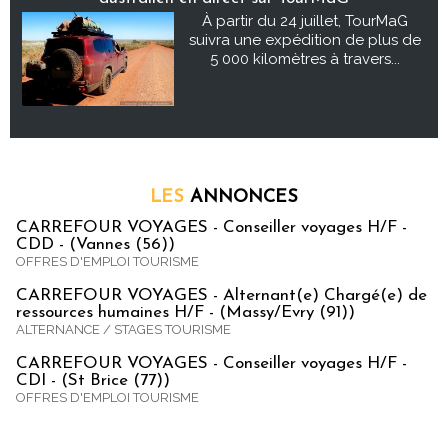
À partir du 24 juillet, TourMaG
suivra une expédition de plus de
5 000 kilomètres à travers...
LES
ANNONCES
CARREFOUR VOYAGES - Conseiller voyages H/F -
CDD - (Vannes (56))
OFFRES D'EMPLOI TOURISME
CARREFOUR VOYAGES - Alternant(e) Chargé(e) de
ressources humaines H/F - (Massy/Evry (91))
ALTERNANCE / STAGES TOURISME
CARREFOUR VOYAGES - Conseiller voyages H/F -
CDI - (St Brice (77))
OFFRES D'EMPLOI TOURISME