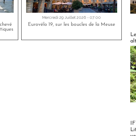
Mercredi 29 Juillet 2026 - 07:00
achevé
Eurovélo 19, sur les boucles de la Meuse
tiques
DESTI
Le
al
Product
IF
Li