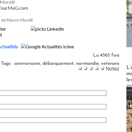
Morelli
- TourMaG.com
es de Manon Morelli
ctualités
Lu 4365 fois
Tags
:
anniversaire
,
débarquement
,
normandie
,
veterans
Partez
L’
Notez
in
le