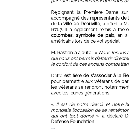
par l'accueil chaleureux que nous on
Rejoignant la Première Dame sur 
accompagné des
représentants de 
de la
ville de Deauville
, a offert à
B767. Il a également remis à l’aé
colombes, symbole de paix
, en s
américains lors de ce vol spécial.
M. Bastian a ajouté : «
Nous tenons à
qui nous ont permis d’atterrir direct
le confort de ces anciens combattan
Delta
est fière de s'associer à la 
pour permettre aux vétérans de part
les vétérans se rendront notamment
avec les jeunes générations.
«
Il est de notre devoir et notre 
mondiale l'occasion de se remémore
qui ont tout donné
», a déclaré
D
Defense Foundation
.