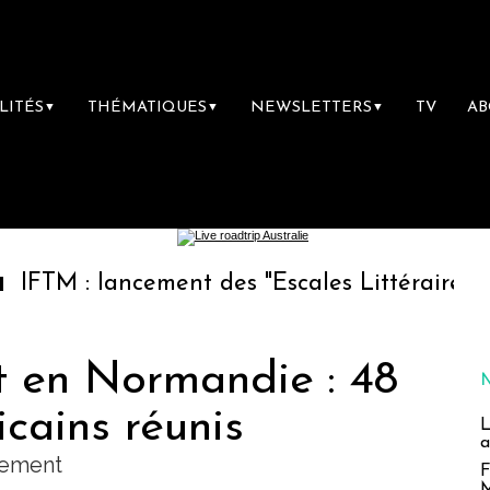
LITÉS
THÉMATIQUES
NEWSLETTERS
TV
A
▼
▼
▼
ancement des "Escales Littéraires", la premiè
 en Normandie : 48
cains réunis
L
a
uement
F
M