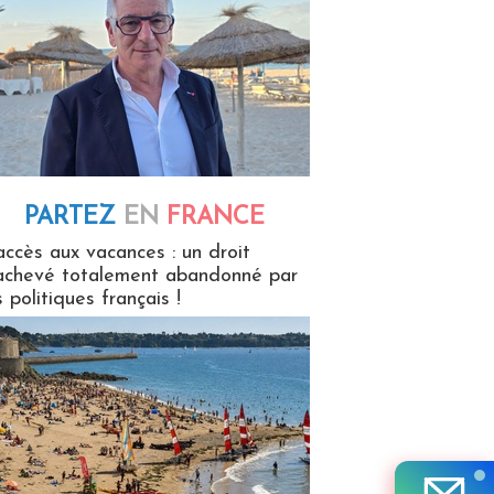
PARTEZ
EN
FRANCE
 en France
accès aux vacances : un droit
achevé totalement abandonné par
s politiques français !