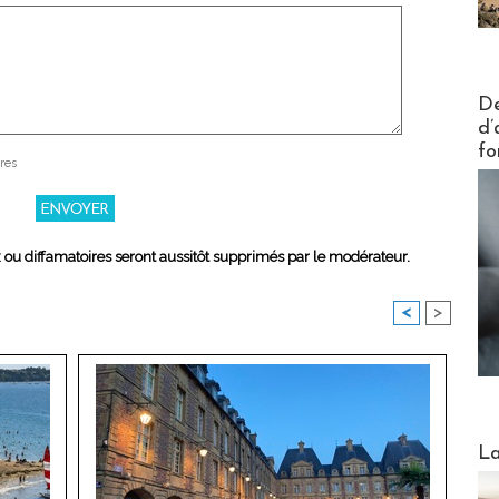
Actus V
De
d’
fo
res
x ou diffamatoires seront aussitôt supprimés par le modérateur.
<
>
Webinai
La