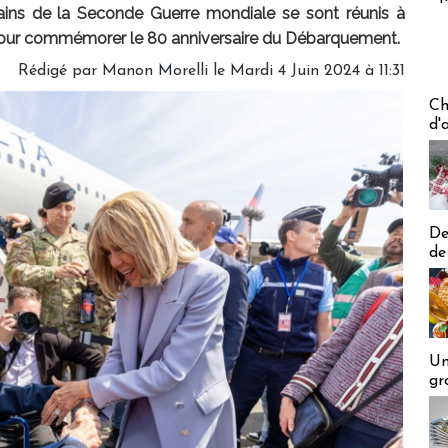
cains de la Seconde Guerre mondiale se sont réunis à
pour commémorer le 80 anniversaire du Débarquement.
Rédigé par
Manon Morelli
le Mardi 4 Juin 2024 à 11:31
Les off
Ch
d'
De
de
Un
gr