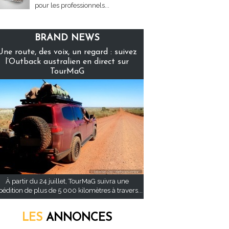
pour les professionnels...
BRAND NEWS
Une route, des voix, un regard : suivez
l’Outback australien en direct sur
TourMaG
À partir du 24 juillet, TourMaG suivra une
pédition de plus de 5 000 kilomètres à travers...
LES
ANNONCES