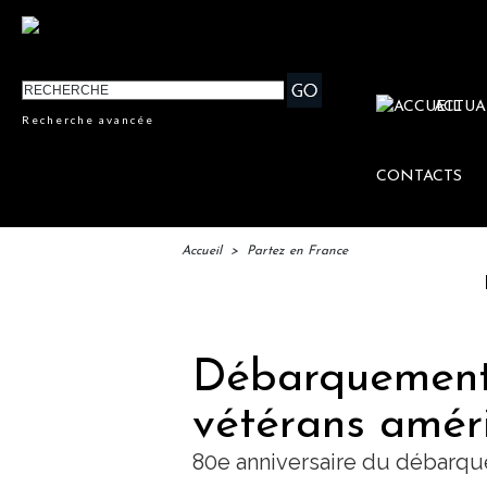
ACTUA
Recherche avancée
CONTACTS
Accueil
>
Partez en France
IFTM : l
Débarquement
vétérans améri
80e anniversaire du débarq