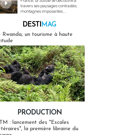
France, la Suisse se découvre à
travers ses paysages contrastés,
montagnes imposantes,...
DESTI
MAG
MAG
 Rwanda, un tourisme à haute
titude
PRODUCTION
ion
TM : lancement des "Escales
ttéraires", la première librairie du