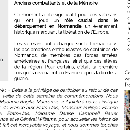
Anciens combattants et de la Mémoire.
C
v
O
Ce moment a été significatif pour ces vétérans
qui ont joué un
rôle crucial dans le
A
débarquement en Normandie
, un événement
h
historique marquant la libération de l'Europe.
A
C
Les vétérans ont débarqué sur le tarmac sous
v
les acclamations enthousiastes de centaines de
O
Normands, de membres des forces armées
on
américaines et françaises, ainsi que des élèves
de la région. Pour certains, c'était la première
..
Publi-n
fois qu'ils revenaient en France depuis la fin de la
Co
guerre.
ve
fr
ré : «
Delta a le privilège de participer au retour de ces
la veille de cette semaine de commémorations. Nous
dame Brigitte Macron se soit jointe à nous, ainsi que
de France aux États-Unis, Monsieur Philippe Etienne
x États-Unis, Madame Denise Campbell Bauer
e et le Général Williams, pour accueillir les héros de
 fait cet incroyable voyage, et nous sommes touchés