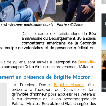
48 vétérans américains réunis - Photo : ©Delta
Dans le cadre des célébrations du
80e
anniversaire du Débarquement
,
48 anciens
combattants américains de la Seconde
une
équipe de volontaires et de personnel médical
, ont
lus de 95 ans, sont arrivés à
l'aéroport de
Deauville-
 la compagnie Delta Air Lines
en provenance d'Atlanta.
ement en présence de Brigitte Macron
La Première Dame,
Brigitte Macron
, était
ex
présente à l'aéroport de Deauville en tant
qu'invitée d'honneur
pour accueillir les vétérans
à leur descente de l'avion, accompagnée de
Patricia Miralles, Secrétaire d'État chargée des