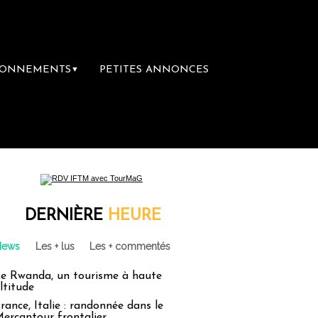
BONNEMENTS
PETITES ANNONCES
▼
re librairie du voyage
Le groupe Sainte-Cl
DERNIÈRE
HEURE
News
Les + lus
Les + commentés
e Rwanda, un tourisme à haute
ltitude
rance, Italie : randonnée dans le
ercantour frontalier