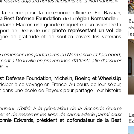
t réservé aujourd'hui les habitants de la Normandie
. »
la scène pour la cérémonie officielle, Ed Bastian,
la Best Defense Foundation
, de la
région Normandie
et
Bo
 Madame Macron une grande maquette d'un avion Delta
ré
roport de Deauville une
photo représentant un vol de
le
igne de gratitude et de soutien envers les vétérans
 remercier nos partenaires en Normandie et l'aéroport,
ement à Deauville en provenance d’Atlanta afin d'assurer
ts
. »
Best Defense Foundation, Michelin, Boeing et WheelsUp
iciper à ce voyage en France. Au cours de leur séjour,
 dans une école de Bayeux pour partager leur histoire
honneur d'offrir à la génération de la Seconde Guerre
Distribu
r et de resserrer les liens de camaraderie parmi ceux
Le
onnie Edwards, président et cofondateur de la Best
Ed