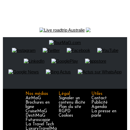
Nos médias
Légal
Utiles
AirMaG
Signaler un
Contact
Brochures en
contenu illicite
Publicité
ligne
Plan du site
Agenda
CruiseMaG
RGPD
La presse en
DestiMaG
Cookies
parle
Futuroscopie
La Travel Tech
LuxuryTravelMa