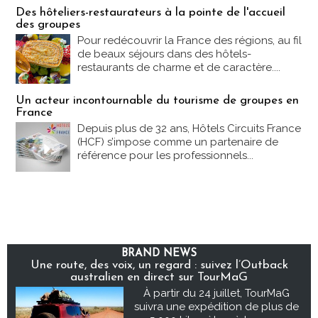
Des hôteliers-restaurateurs à la pointe de l'accueil
des groupes
Pour redécouvrir la France des régions, au fil
de beaux séjours dans des hôtels-
restaurants de charme et de caractère....
Un acteur incontournable du tourisme de groupes en
France
Depuis plus de 32 ans, Hôtels Circuits France
(HCF) s’impose comme un partenaire de
référence pour les professionnels...
BRAND NEWS
Une route, des voix, un regard : suivez l’Outback
australien en direct sur TourMaG
À partir du 24 juillet, TourMaG
suivra une expédition de plus de