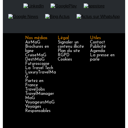
Nos médias
Légal
Utiles
AirMaG
Signaler un
Contact
Brochures en
contenu illicite
Publicité
ligne
Plan du site
Agenda
CruiseMaG
RGPD
La presse en
DestiMaG
Cookies
parle
Futuroscopie
La Travel Tech
LuxuryTravelMa
G
Partez en
France
TravelJobs
TravelManager
MaG
VoyageursMaG
Voyages
Responsables