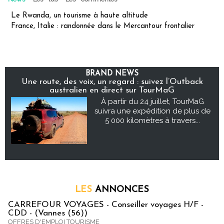
Le Rwanda, un tourisme à haute altitude
France, Italie : randonnée dans le Mercantour frontalier
BRAND NEWS
Une route, des voix, un regard : suivez l’Outback
australien en direct sur TourMaG
À partir du 24 juillet, TourMaG
suivra une expédition de plus de
5 000 kilomètres à travers...
LES
ANNONCES
CARREFOUR VOYAGES - Conseiller voyages H/F -
CDD - (Vannes (56))
OFFRES D'EMPLOI TOURISME