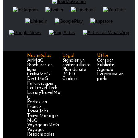
Nos médias
Légal
Utiles
AirMaG
Signaler un
Contact
Brochures en
contenu illicite
Publicité
ligne
Plan du site
Agenda
CruiseMaG
RGPD
La presse en
DestiMaG
Cookies
parle
Futuroscopie
La Travel Tech
LuxuryTravelMa
G
Partez en
France
TravelJobs
TravelManager
MaG
VoyageursMaG
Voyages
Responsables