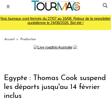
☰
Nos bureaux sont fermés du 27/07 au 16/08. Retour de la newsletter
quotidienne le 24/08/2026. Bel été !
Accueil
>
Production
Egypte : Thomas Cook suspend
les départs jusqu'au 14 février
inclus