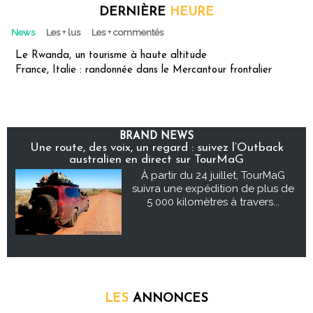
DERNIÈRE
HEURE
News
Les + lus
Les + commentés
Le Rwanda, un tourisme à haute altitude
France, Italie : randonnée dans le Mercantour frontalier
BRAND NEWS
Une route, des voix, un regard : suivez l’Outback
australien en direct sur TourMaG
À partir du 24 juillet, TourMaG
suivra une expédition de plus de
5 000 kilomètres à travers...
LES
ANNONCES