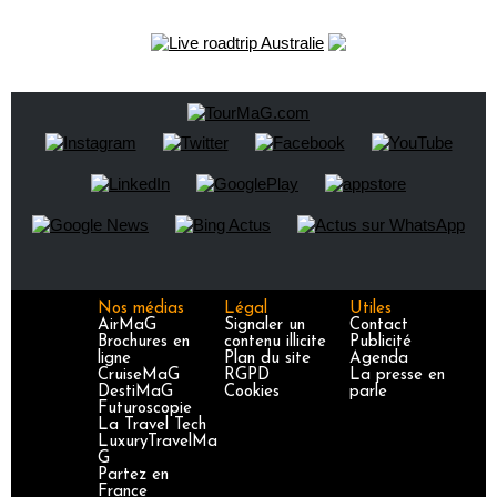
Nos médias
Légal
Utiles
AirMaG
Signaler un
Contact
Brochures en
contenu illicite
Publicité
ligne
Plan du site
Agenda
CruiseMaG
RGPD
La presse en
DestiMaG
Cookies
parle
Futuroscopie
La Travel Tech
LuxuryTravelMa
G
Partez en
France