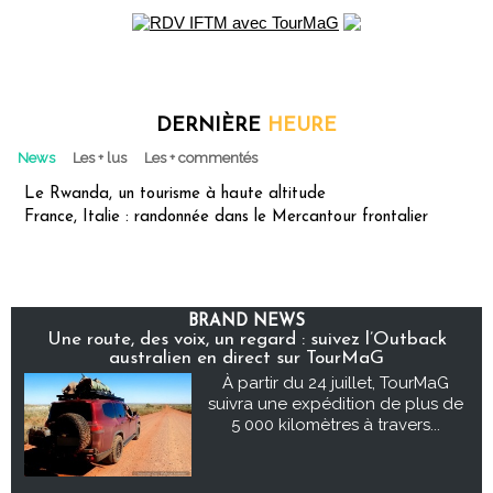
DERNIÈRE
HEURE
News
Les + lus
Les + commentés
Le Rwanda, un tourisme à haute altitude
France, Italie : randonnée dans le Mercantour frontalier
BRAND NEWS
Une route, des voix, un regard : suivez l’Outback
australien en direct sur TourMaG
À partir du 24 juillet, TourMaG
suivra une expédition de plus de
5 000 kilomètres à travers...