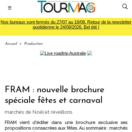
☰
Nos bureaux sont fermés du 27/07 au 16/08. Retour de la newsletter
quotidienne le 24/08/2026. Bel été !
Accueil
>
Production
FRAM : nouvelle brochure
spéciale fêtes et carnaval
marchés de Noël et réveillons
FRAM vient d'éditer dans une brochure exclusive ses
propositions consacrées aux fêtes. Au sommaire : marchés