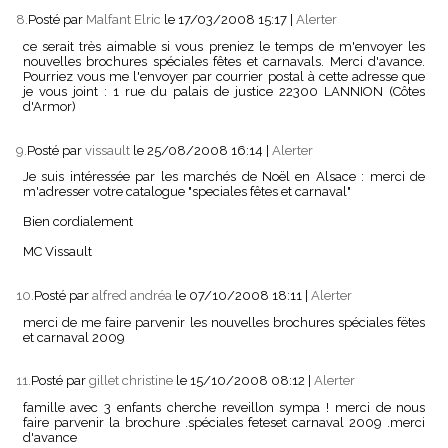
8.
Posté par
Malfant Elric
le 17/03/2008 15:17
|
Alerter
ce serait très aimable si vous preniez le temps de m'envoyer les
nouvelles brochures spéciales fêtes et carnavals. Merci d'avance.
Pourriez vous me l'envoyer par courrier postal à cette adresse que
je vous joint : 1 rue du palais de justice 22300 LANNION (Côtes
d'Armor)
9.
Posté par
vissault
le 25/08/2008 16:14
|
Alerter
Je suis intéressée par les marchés de Noël en Alsace : merci de
m'adresser votre catalogue "speciales fêtes et carnaval"
Bien cordialement
MC Vissault
10.
Posté par
alfred andréa
le 07/10/2008 18:11
|
Alerter
merci de me faire parvenir les nouvelles brochures spéciales fëtes
et carnaval 2009
11.
Posté par
gillet christine
le 15/10/2008 08:12
|
Alerter
famille avec 3 enfants cherche reveillon sympa ! merci de nous
faire parvenir la brochure .spéciales feteset carnaval 2009 .merci
d'avance