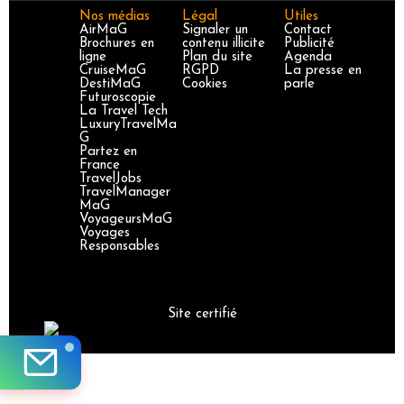
Nos médias
Légal
Utiles
AirMaG
Signaler un
Contact
Brochures en
contenu illicite
Publicité
ligne
Plan du site
Agenda
CruiseMaG
RGPD
La presse en
DestiMaG
Cookies
parle
Futuroscopie
La Travel Tech
LuxuryTravelMa
G
Partez en
France
TravelJobs
TravelManager
MaG
VoyageursMaG
Voyages
Responsables
Site certifié