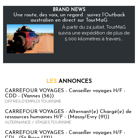
BRAND NEWS
Une route, des voix, un regard : suivez l’Outback
australien en direct sur TourMaG
À partir du 24 juillet, TourMaG
suivra une expédition de plus de
5 000 kilomètres à travers...
LES
ANNONCES
CARREFOUR VOYAGES - Conseiller voyages H/F -
CDD - (Vannes (56))
OFFRES D'EMPLOI TOURISME
CARREFOUR VOYAGES - Alternant(e) Chargé(e) de
ressources humaines H/F - (Massy/Evry (91))
ALTERNANCE / STAGES TOURISME
CARREFOUR VOYAGES - Conseiller voyages H/F -
CDI - (St Brice (77))