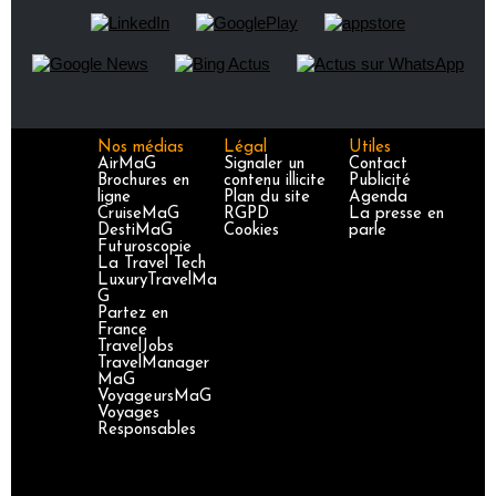
Nos médias
Légal
Utiles
AirMaG
Signaler un
Contact
Brochures en
contenu illicite
Publicité
ligne
Plan du site
Agenda
CruiseMaG
RGPD
La presse en
DestiMaG
Cookies
parle
Futuroscopie
La Travel Tech
LuxuryTravelMa
G
Partez en
France
TravelJobs
TravelManager
MaG
VoyageursMaG
Voyages
Responsables