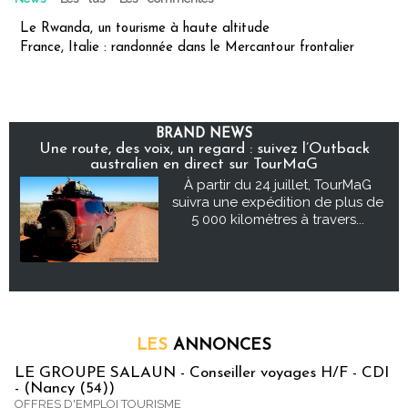
Le Rwanda, un tourisme à haute altitude
France, Italie : randonnée dans le Mercantour frontalier
BRAND NEWS
Une route, des voix, un regard : suivez l’Outback
australien en direct sur TourMaG
À partir du 24 juillet, TourMaG
suivra une expédition de plus de
5 000 kilomètres à travers...
LES
ANNONCES
LE GROUPE SALAUN - Conseiller voyages H/F - CDI
- (Nancy (54))
OFFRES D'EMPLOI TOURISME