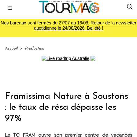
☰
Nos bureaux sont fermés du 27/07 au 16/08. Retour de la newsletter
quotidienne le 24/08/2026. Bel été !
Accueil
>
Production
Framissima Nature à Soustons
: le taux de résa dépasse les
97%
Le TO FRAM ouvre son premier centre de vacances