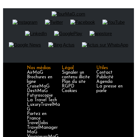
Nos médias
Légal
Utiles
AirMaG
Signaler un
Contact
Brochures en
contenu illicite
Publicité
ligne
Plan du site
Agenda
CruiseMaG
RGPD
La presse en
DestiMaG
Cookies
parle
Futuroscopie
La Travel Tech
LuxuryTravelMa
G
Partez en
France
TravelJobs
TravelManager
MaG
VoyageursMaG