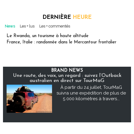
DERNIÈRE
HEURE
News
Les + lus
Les + commentés
Le Rwanda, un tourisme à haute altitude
France, Italie : randonnée dans le Mercantour frontalier
BRAND NEWS
Une route, des voix, un regard : suivez l’Outback
australien en direct sur TourMaG
À partir du 24 juillet, TourMaG
suivra une expédition de plus de
5 000 kilomètres à travers...