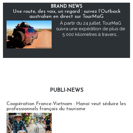
BRAND NEWS
Une route, des voix, un regard : suivez l’Outback
australien en direct sur TourMaG
À partir du 24 juillet, TourMaG
suivra une expédition de plus de
5 000 kilomètres à travers...
PUBLI-NEWS
Publi-news
Coopération France-Vietnam : Hanoï veut séduire les
professionnels français du tourisme