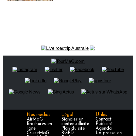
Nos médias
Légal
Utiles
AirMaG
Signaler un
Contact
Brochures en
contenu illicite
Publicité
ligne
Plan du site
Agenda
CruiseMaG
RGPD
La presse en