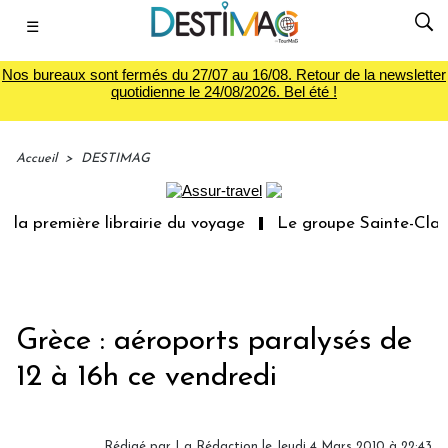
☰
Nos bureaux sont fermés du 27/07 au 16/08. Retour de la newsletter
quotidienne le 24/08/2026. Bel été !
Accueil
>
DESTIMAG
la première librairie du voyage
Le groupe Sainte-Claire
Grèce : aéroports paralysés de
12 à 16h ce vendredi
Rédigé par La Rédaction le Jeudi 4 Mars 2010 à 22:43