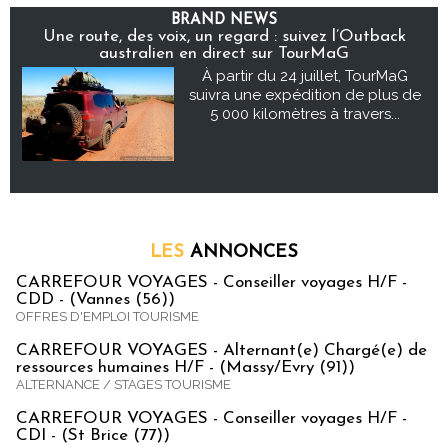
BRAND NEWS
Une route, des voix, un regard : suivez l’Outback
australien en direct sur TourMaG
À partir du 24 juillet, TourMaG
suivra une expédition de plus de
5 000 kilomètres à travers...
LES
ANNONCES
CARREFOUR VOYAGES - Conseiller voyages H/F -
CDD - (Vannes (56))
OFFRES D'EMPLOI TOURISME
CARREFOUR VOYAGES - Alternant(e) Chargé(e) de
ressources humaines H/F - (Massy/Evry (91))
ALTERNANCE / STAGES TOURISME
CARREFOUR VOYAGES - Conseiller voyages H/F -
CDI - (St Brice (77))