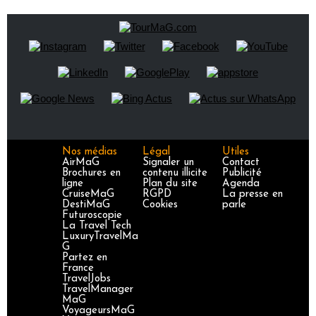
Nos médias
Légal
Utiles
AirMaG
Signaler un
Contact
Brochures en
contenu illicite
Publicité
ligne
Plan du site
Agenda
CruiseMaG
RGPD
La presse en
DestiMaG
Cookies
parle
Futuroscopie
La Travel Tech
LuxuryTravelMa
G
Partez en
France
TravelJobs
TravelManager
MaG
VoyageursMaG