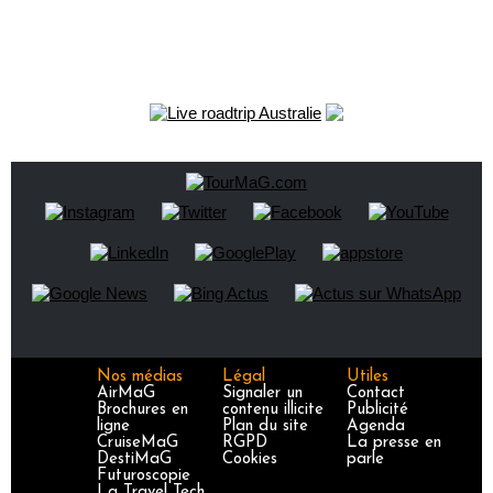
Nos médias
Légal
Utiles
AirMaG
Signaler un
Contact
Brochures en
contenu illicite
Publicité
ligne
Plan du site
Agenda
CruiseMaG
RGPD
La presse en
DestiMaG
Cookies
parle
Futuroscopie
La Travel Tech