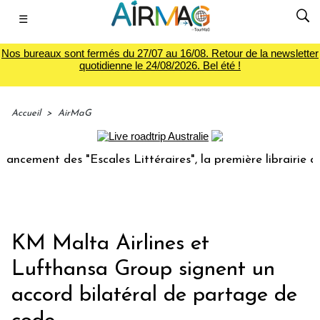
☰
Nos bureaux sont fermés du 27/07 au 16/08. Retour de la newsletter
quotidienne le 24/08/2026. Bel été !
Accueil
>
AirMaG
ent des "Escales Littéraires", la première librairie du voy
KM Malta Airlines et
Lufthansa Group signent un
accord bilatéral de partage de