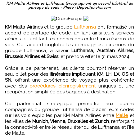
KM Malta Airlines et Lufthansa Group signent un accord bilatéral de
partage de code - Photo : Depositphotos.com
KM Malta Airlines
et le groupe
Lufthansa
ont formalisé un
accord de partage de code, unifiant ainsi leurs services
aériens et facilitant les connexions entre leurs réseaux de
vols. Cet accord englobe les compagnies aériennes du
groupe Lufthansa, à savoir
Lufthansa, Austrian Airlines,
Brussels Airlines et Swiss
, et prendra effet le 31 mars 2024.
Grâce à ce partenariat, les clients pourront réserver un
seul billet pour des
itinéraires impliquant KM, LH, LX, OS et
SN,
offrant une expérience de voyage plus cohérente
avec des
procédures d'enregistrement
uniques et une
récupération simplifiée des bagages à destination.
Ce partenariat stratégique permettra aux quatre
compagnies du groupe Lufthansa de placer leurs codes
sur les vols exploités par KM Malta Airlines entre
Malte
et
les villes de
Munich, Vienne, Bruxelles et Zurich
, renforçant
la connectivité entre le réseau étendu de Lufthansa et l'île
de Malte.