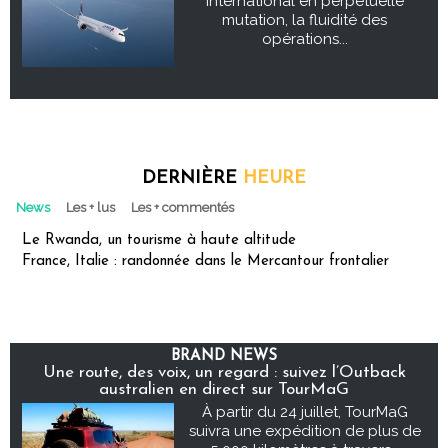
international en perpétuelle
mutation, la fluidité des
opérations...
DERNIÈRE
HEURE
News
Les + lus
Les + commentés
Le Rwanda, un tourisme à haute altitude
France, Italie : randonnée dans le Mercantour frontalier
BRAND NEWS
Une route, des voix, un regard : suivez l’Outback
australien en direct sur TourMaG
À partir du 24 juillet, TourMaG
suivra une expédition de plus de