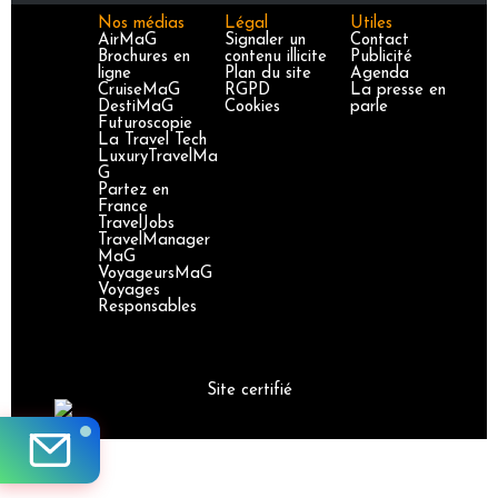
Nos médias
Légal
Utiles
AirMaG
Signaler un
Contact
Brochures en
contenu illicite
Publicité
ligne
Plan du site
Agenda
CruiseMaG
RGPD
La presse en
DestiMaG
Cookies
parle
Futuroscopie
La Travel Tech
LuxuryTravelMa
G
Partez en
France
TravelJobs
TravelManager
MaG
VoyageursMaG
Voyages
Responsables
Site certifié