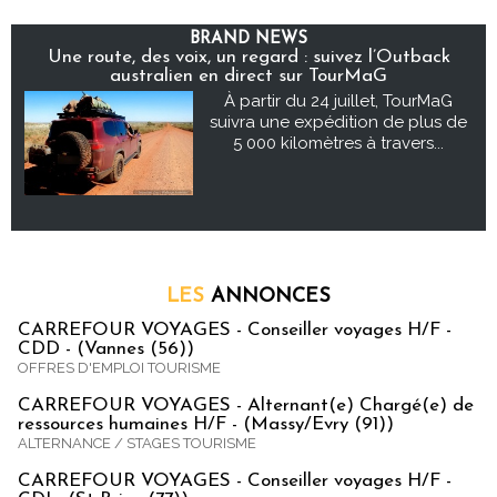
BRAND NEWS
Une route, des voix, un regard : suivez l’Outback
australien en direct sur TourMaG
À partir du 24 juillet, TourMaG
suivra une expédition de plus de
5 000 kilomètres à travers...
LES
ANNONCES
CARREFOUR VOYAGES - Conseiller voyages H/F -
CDD - (Vannes (56))
OFFRES D'EMPLOI TOURISME
CARREFOUR VOYAGES - Alternant(e) Chargé(e) de
ressources humaines H/F - (Massy/Evry (91))
ALTERNANCE / STAGES TOURISME
CARREFOUR VOYAGES - Conseiller voyages H/F -