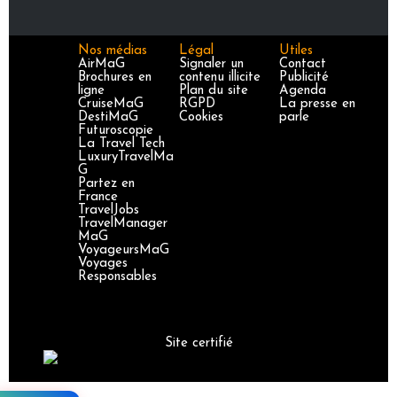
Nos médias
Légal
Utiles
AirMaG
Signaler un
Contact
Brochures en
contenu illicite
Publicité
ligne
Plan du site
Agenda
CruiseMaG
RGPD
La presse en
DestiMaG
Cookies
parle
Futuroscopie
La Travel Tech
LuxuryTravelMa
G
Partez en
France
TravelJobs
TravelManager
MaG
VoyageursMaG
Voyages
Responsables
Site certifié