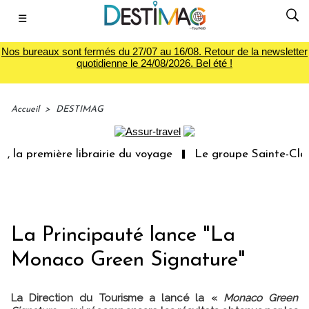
☰
Nos bureaux sont fermés du 27/07 au 16/08. Retour de la newsletter
quotidienne le 24/08/2026. Bel été !
Accueil
>
DESTIMAG
 la première librairie du voyage
Le groupe Sainte-Claire
La Principauté lance "La
Monaco Green Signature"
La Direction du Tourisme a lancé la «
Monaco Green