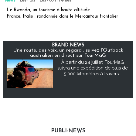
News
Les + lus
Les + commentés
Le Rwanda, un tourisme à haute altitude
France, Italie : randonnée dans le Mercantour frontalier
BRAND NEWS
Une route, des voix, un regard : suivez l’Outback
australien en direct sur TourMaG
À partir du 24 juillet, TourMaG
suivra une expédition de plus de
5 000 kilomètres à travers...
PUBLI-NEWS