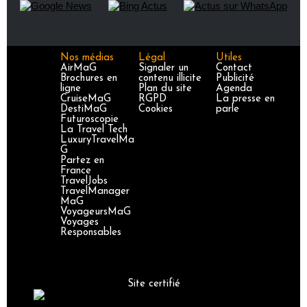
Nos médias
Légal
Utiles
AirMaG
Signaler un
Contact
Brochures en
contenu illicite
Publicité
ligne
Plan du site
Agenda
CruiseMaG
RGPD
La presse en
DestiMaG
Cookies
parle
Futuroscopie
La Travel Tech
LuxuryTravelMa
G
Partez en
France
TravelJobs
TravelManager
MaG
VoyageursMaG
Voyages
Responsables
Site certifié