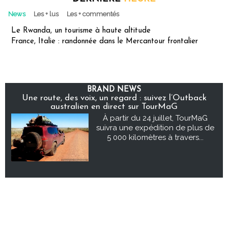
News
Les + lus
Les + commentés
Le Rwanda, un tourisme à haute altitude
France, Italie : randonnée dans le Mercantour frontalier
BRAND NEWS
Une route, des voix, un regard : suivez l’Outback
australien en direct sur TourMaG
À partir du 24 juillet, TourMaG
suivra une expédition de plus de
5 000 kilomètres à travers...