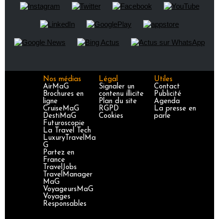
Nos médias
Légal
Utiles
AirMaG
Signaler un
Contact
Brochures en
contenu illicite
Publicité
ligne
Plan du site
Agenda
CruiseMaG
RGPD
La presse en
DestiMaG
Cookies
parle
Futuroscopie
La Travel Tech
LuxuryTravelMa
G
Partez en
France
TravelJobs
TravelManager
MaG
VoyageursMaG
Voyages
Responsables