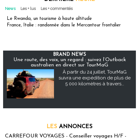
News
Les + lus
Les + commentés
Le Rwanda, un tourisme à haute altitude
France, Italie : randonnée dans le Mercantour frontalier
BRAND NEWS
Une route, des voix, un regard : suivez l’Outback
australien en direct sur TourMaG
À partir du 24 juillet, TourMaG
suivra une expédition de plus de
5 000 kilomètres à travers...
LES
ANNONCES
CARREFOUR VOYAGES - Conseiller voyages H/F -