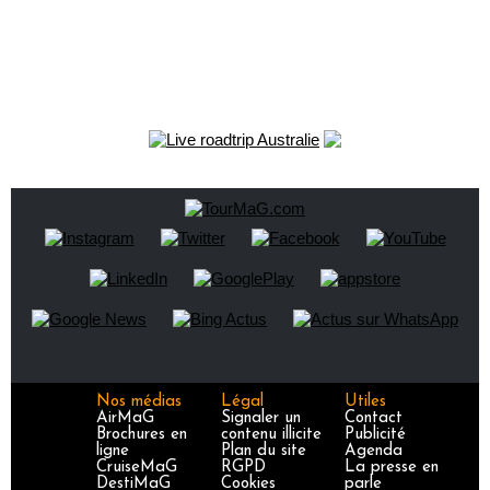
Nos médias
Légal
Utiles
AirMaG
Signaler un
Contact
Brochures en
contenu illicite
Publicité
ligne
Plan du site
Agenda
CruiseMaG
RGPD
La presse en
DestiMaG
Cookies
parle