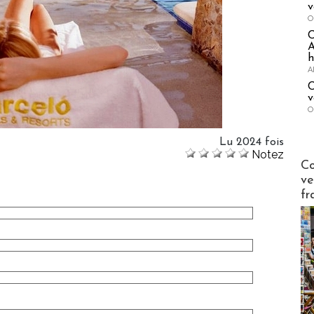
v
O
A
h
A
C
v
O
Lu 2024 fois
Notez
Publi-n
Co
ve
fr