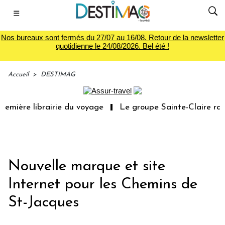
☰
Nos bureaux sont fermés du 27/07 au 16/08. Retour de la newsletter
quotidienne le 24/08/2026. Bel été !
Accueil
>
DESTIMAG
emière librairie du voyage
Le groupe Sainte-Claire rach
Nouvelle marque et site
Internet pour les Chemins de
St-Jacques