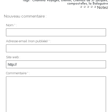
Tags
:
Chamina Voyages
,
chemin
,
Chemins de St-Jacques
,
compostelles
,
la Balaguère
Notez
Nouveau commentaire :
Nom * :
Adresse email (non publiée) * :
Site web :
Commentaire * :