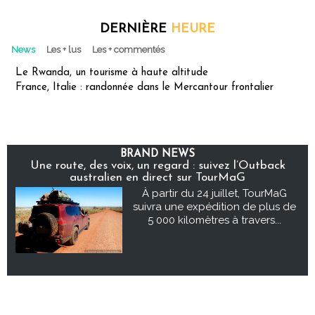
DERNIÈRE
HEURE
News
Les + lus
Les + commentés
Le Rwanda, un tourisme à haute altitude
France, Italie : randonnée dans le Mercantour frontalier
BRAND NEWS
Une route, des voix, un regard : suivez l’Outback
australien en direct sur TourMaG
À partir du 24 juillet, TourMaG
suivra une expédition de plus de
5 000 kilomètres à travers...