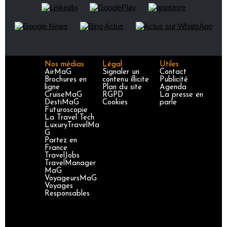
Nos médias
Légal
Utiles
AirMaG
Signaler un
Contact
Brochures en
contenu illicite
Publicité
ligne
Plan du site
Agenda
CruiseMaG
RGPD
La presse en
DestiMaG
Cookies
parle
Futuroscopie
La Travel Tech
LuxuryTravelMa
G
Partez en
France
TravelJobs
TravelManager
MaG
VoyageursMaG
Voyages
Responsables