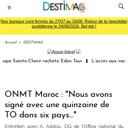
☰
Nos bureaux sont fermés du 27/07 au 16/08. Retour de la newsletter
quotidienne le 24/08/2026. Bel été !
Accueil
>
DESTIMAG
pe Sainte-Claire rachète Eden Tour
L’accès aux vacance
ONMT Maroc : ''Nous avons
signé avec une quinzaine de
TO dans six pays..."
Entretien avec A. Addou, DG de l’Office national du