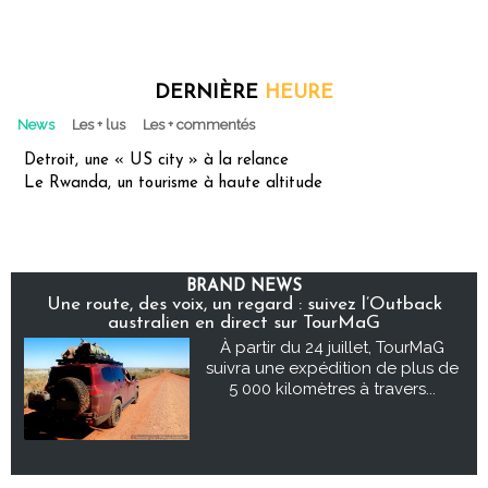
DERNIÈRE
HEURE
News
Les + lus
Les + commentés
Detroit, une « US city » à la relance
Le Rwanda, un tourisme à haute altitude
BRAND NEWS
Une route, des voix, un regard : suivez l’Outback
australien en direct sur TourMaG
À partir du 24 juillet, TourMaG
suivra une expédition de plus de
5 000 kilomètres à travers...