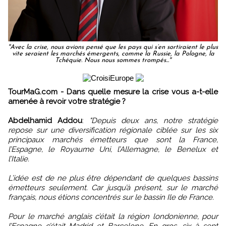
''Avec la crise, nous avions pensé que les pays qui s’en sortiraient le plus
vite seraient les marchés émergents, comme la Russie, la Pologne, la
Tchéquie. Nous nous sommes trompés...''
TourMaG.com - Dans quelle mesure la crise vous a-t-elle
amenée à revoir votre stratégie ?
Abdelhamid Addou
:
"Depuis deux ans, notre stratégie
repose sur une diversification régionale ciblée sur les six
principaux marchés émetteurs que sont la France,
l’Espagne, le Royaume Uni, l’Allemagne, le Benelux et
l’Italie.
L’idée est de ne plus être dépendant de quelques bassins
émetteurs seulement. Car jusqu’à présent, sur le marché
français, nous étions concentrés sur le bassin Ile de France.
Pour le marché anglais c’était la région londonienne, pour
l’Espagne c’était Madrid et Barcelone. En gros, six à sept