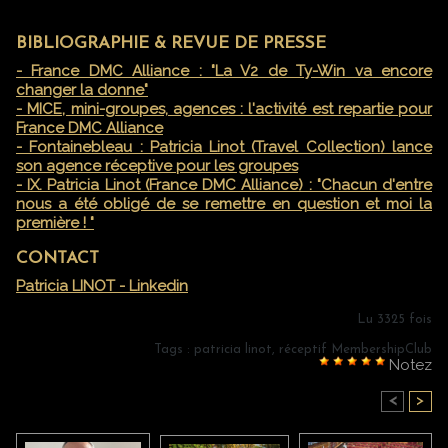
BIBLIOGRAPHIE & REVUE DE PRESSE
- France DMC Alliance : "La V2 de Ty-Win va encore
changer la donne"
- MICE, mini-groupes, agences : l'activité est repartie pour
France DMC Alliance
- Fontainebleau : Patricia Linot (Travel Collection) lance
son agence réceptive pour les groupes
- IX. Patricia Linot (France DMC Alliance) : "Chacun d'entre
nous a été obligé de se remettre en question et moi la
première ! "
CONTACT
Patricia LINOT - Linkedin
Lu 3325 fois
Tags
:
patricia linot
,
réceptif MembershipClub
Notez
<
>
DANS LA MÊME RUBRIQUE :