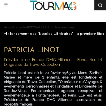
Accueil
>
MEMBERSHIP CLUB
>
Nos Members
: lancement des "Escales Littéraires", la première librairi
PATRICIA LINOT
Présidente de France DMC Alliance - Fondatrice et
Dirigeante de Travel Collection
Patricia Linot est né le 20 février 1965 au Mans (Sarthe).
Mariée et mère de 3 enfants, elle est fondatrice et
dirigeante de Travel Collection, TO créateur de Voyages &
événements personnalisés et Fondatrice et Dirigeante de
Rendez-Vous Fontainebleau, agence réceptive et
évènementielle à Fontainebleau et Paris. Elle est aussi
Présidente de France DMC Alliance, association de
réceptifs français.