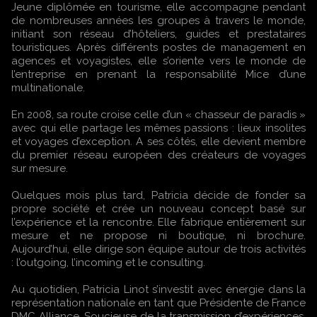
Jeune diplômée en tourisme, elle accompagne pendant
de nombreuses années les groupes à travers le monde,
initiant son réseau d’hôteliers, guides et prestataires
touristiques. Après différents postes de management en
agences et voyagistes, elle s’oriente vers le monde de
l’entreprise en prenant la responsabilité Mice d’une
multinationale.
En 2008, sa route croise celle d’un « chasseur de paradis »
avec qui elle partage les mêmes passions : lieux insolites
et voyages d’exception. A ses côtés, elle devient membre
du premier réseau européen des créateurs de voyages
sur mesure.
Quelques mois plus tard, Patricia décide de fonder sa
propre société et crée un nouveau concept basé sur
l’expérience et la rencontre. Elle fabrique entièrement sur
mesure et ne propose ni boutique, ni brochure.
Aujourd’hui, elle dirige son équipe autour de trois activités
: l’outgoing, l’incoming et le consulting.
Au quotidien, Patricia Linot s’investit avec énergie dans la
représentation nationale en tant que Présidente de France
DMC Alliance. Soucieuse de la transmission d’expériences,