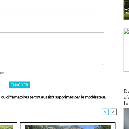
res
Actus V
De
d’
x ou diffamatoires seront aussitôt supprimés par le modérateur.
fo
<
>