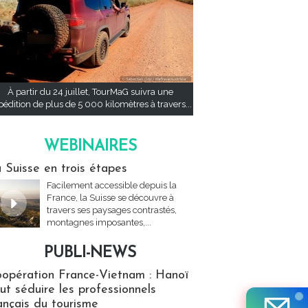
À partir du 24 juillet, TourMaG suivra une
pédition de plus de 5 000 kilomètres à travers...
WEBINAIRES
res
 Suisse en trois étapes
Facilement accessible depuis la
France, la Suisse se découvre à
travers ses paysages contrastés,
montagnes imposantes,...
PUBLI-NEWS
ews
opération France-Vietnam : Hanoï
ut séduire les professionnels
ançais du tourisme