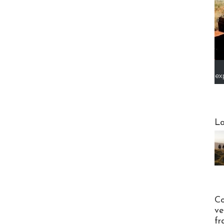
ex
Webinai
La
Publi-n
Co
ve
fr