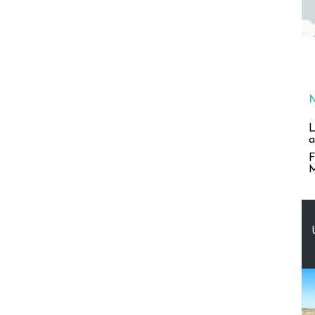
L
a
F
M