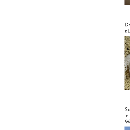
AirMa
Dr
e
Cruise
Sa
le
Wo