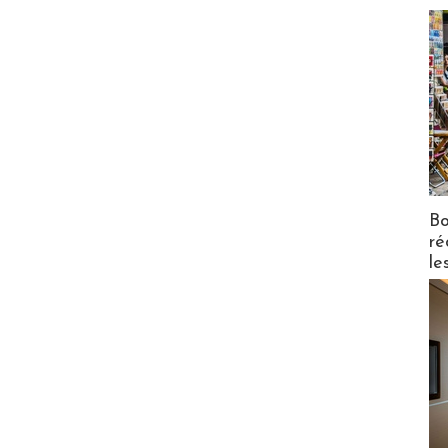
Bo
ré
le