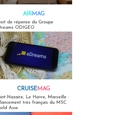
AIR
MAG
G
oit de réponse du Groupe
Dreams ODIGEO
CRUISE
MAG
MaG
int-Nazaire, Le Havre, Marseille :
 lancement très français du MSC
rld Asia