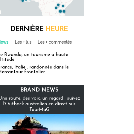
DERNIÈRE
HEURE
News
Les + lus
Les + commentés
e Rwanda, un tourisme à haute
ltitude
rance, Italie : randonnée dans le
ercantour frontalier
BRAND NEWS
Une route, des voix, un regard : suivez
l’Outback australien en direct sur
TourMaG