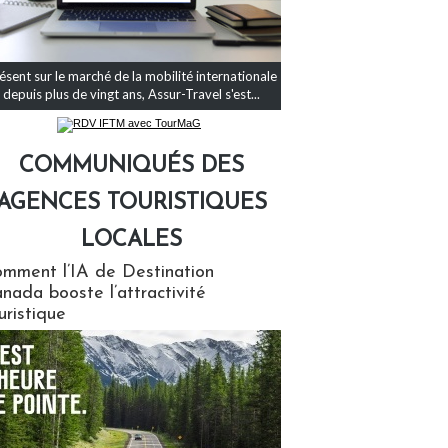
ésent sur le marché de la mobilité internationale
depuis plus de vingt ans, Assur-Travel s'est...
COMMUNIQUÉS DES
AGENCES TOURISTIQUES
LOCALES
qués des agences touristiques locales
mment l’IA de Destination
nada booste l’attractivité
uristique