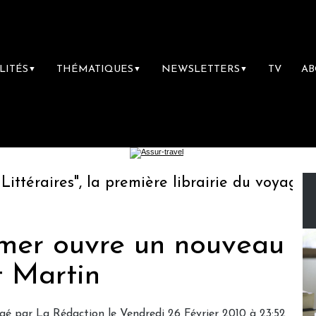
LITÉS
THÉMATIQUES
NEWSLETTERS
TV
A
▼
▼
▼
raires", la première librairie du voyage
L
mer ouvre un nouveau
t Martin
gé par La Rédaction le Vendredi 26 Février 2010 à 23:52