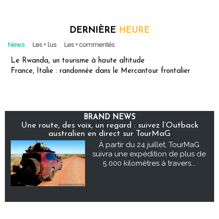
DERNIÈRE
HEURE
News
Les + lus
Les + commentés
Le Rwanda, un tourisme à haute altitude
France, Italie : randonnée dans le Mercantour frontalier
BRAND NEWS
Une route, des voix, un regard : suivez l’Outback
australien en direct sur TourMaG
À partir du 24 juillet, TourMaG
suivra une expédition de plus de
5 000 kilomètres à travers...