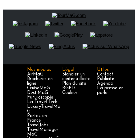
Nos médias
Légal
Utiles
AirMaG
Signaler un
Contact
Brochures en
contenu illicite
Publicité
ligne
Plan du site
Agenda
CruiseMaG
RGPD
La presse en
DestiMaG
Cookies
parle
Futuroscopie
La Travel Tech
LuxuryTravelMa
G
Partez en
France
TravelJobs
TravelManager
MaG