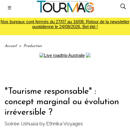
☰
Nos bureaux sont fermés du 27/07 au 16/08. Retour de la newsletter
quotidienne le 24/08/2026. Bel été !
Accueil
>
Production
"Tourisme responsable" :
concept marginal ou évolution
irréversible ?
Soirée Ushuaïa by Ethnika Voyages