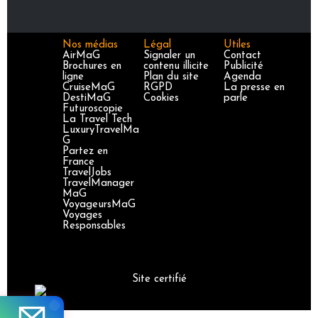
Nos médias
Légal
Utiles
AirMaG
Signaler un
Contact
Brochures en
contenu illicite
Publicité
ligne
Plan du site
Agenda
CruiseMaG
RGPD
La presse en
DestiMaG
Cookies
parle
Futuroscopie
La Travel Tech
LuxuryTravelMa
G
Partez en
France
TravelJobs
TravelManager
MaG
VoyageursMaG
Voyages
Responsables
Site certifié