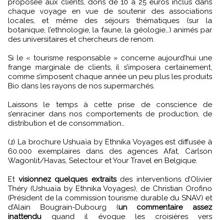
proposée aux clients, dons de 10 à 25 euros inclus dans
chaque voyage en vue de soutenir des associations
locales, et même des séjours thématiques (sur la
botanique, l’ethnologie, la faune, la géologie…) animés par
des universitaires et chercheurs de renom.
Si le « tourisme responsable » concerne aujourd’hui une
frange marginale de clients, il s’imposera certainement,
comme s’imposent chaque année un peu plus les produits
Bio dans les rayons de nos supermarchés.
Laissons le temps à cette prise de conscience de
s’enraciner dans nos comportements de production, de
distribution et de consommation…
(
1
) La brochure Ushuaïa by Ethnika Voyages est diffusée à
60.000 exemplaires dans des agences Afat, Carlson
Wagonlit/Havas, Selectour et Your Travel en Belgique.
Et
visionnez quelques extraits
des interventions d’Olivier
Théry (Ushuaïa by Ethnika Voyages), de Christian Orofino
(Président de la commission tourisme durable du SNAV) et
d’Alain Bougrain-Dubourg (
un commentaire assez
inattendu
quand il évoque les croisières vers