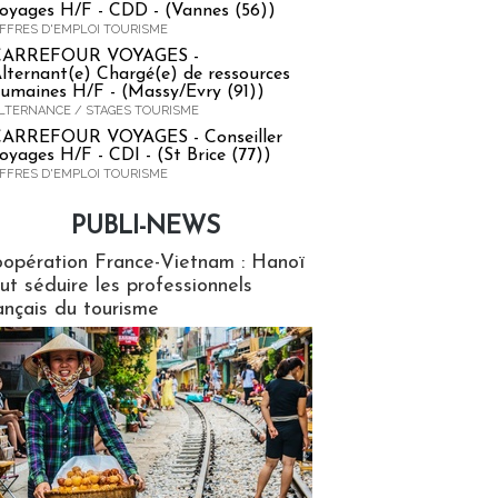
oyages H/F - CDD - (Vannes (56))
FFRES D'EMPLOI TOURISME
CARREFOUR VOYAGES -
lternant(e) Chargé(e) de ressources
umaines H/F - (Massy/Evry (91))
LTERNANCE / STAGES TOURISME
ARREFOUR VOYAGES - Conseiller
oyages H/F - CDI - (St Brice (77))
FFRES D'EMPLOI TOURISME
PUBLI-NEWS
ews
opération France-Vietnam : Hanoï
ut séduire les professionnels
ançais du tourisme