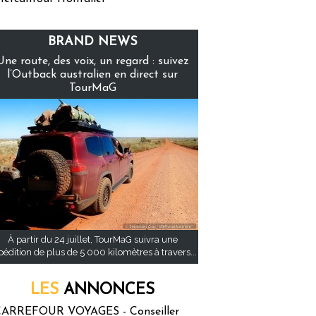
BRAND NEWS
Une route, des voix, un regard : suivez
l’Outback australien en direct sur
TourMaG
À partir du 24 juillet, TourMaG suivra une
pédition de plus de 5 000 kilomètres à travers...
LES
ANNONCES
ARREFOUR VOYAGES - Conseiller