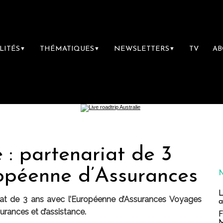
LITÉS
THÉMATIQUES
NEWSLETTERS
TV
A
▼
▼
▼
 : partenariat de 3
ropéenne d’Assurances
L
iat de 3 ans avec l’Européenne d’Assurances Voyages
a
surances et d’assistance.
F
M