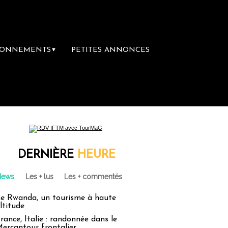
BONNEMENTS
PETITES ANNONCES
▼
DERNIÈRE
HEURE
News
Les + lus
Les + commentés
e Rwanda, un tourisme à haute
ltitude
rance, Italie : randonnée dans le
ercantour frontalier