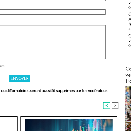
v
O
A
h
A
C
v
O
res
Publi-n
Co
ve
fr
x ou diffamatoires seront aussitôt supprimés par le modérateur.
<
>