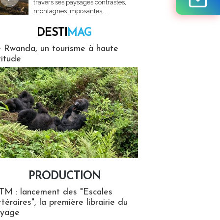
travers ses paysages contrastés,
montagnes imposantes,...
DESTI
MAG
MAG
 Rwanda, un tourisme à haute
titude
PRODUCTION
ion
TM : lancement des "Escales
ttéraires", la première librairie du
oyage