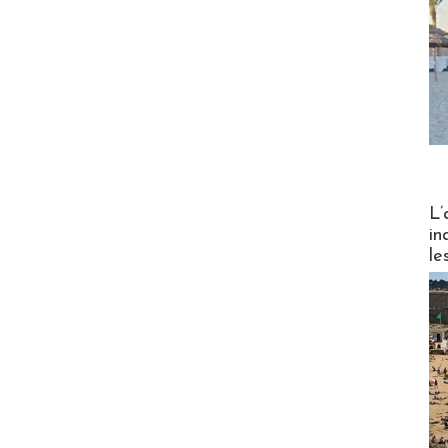
Partez
L’
in
le