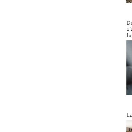
Actus V
De
d’
fo
Webinai
La