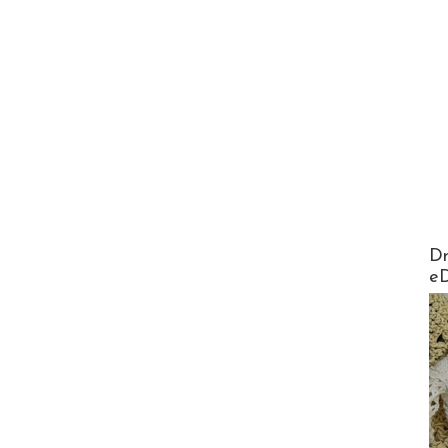
AirMa
Dr
e