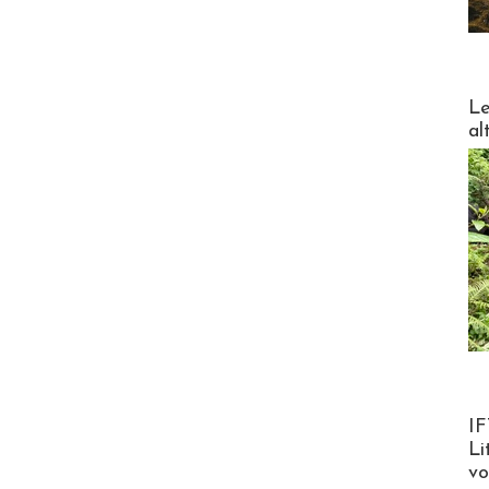
DESTI
Le
al
Product
IF
Li
v