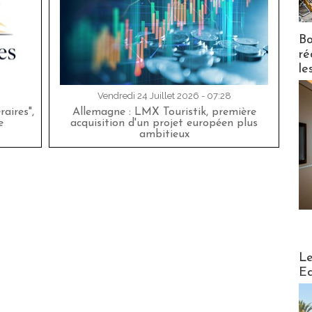
Bo
ré
le
Vendredi 24 Juillet 2026 - 07:28
aires",
Allemagne : LMX Touristik, première
e
acquisition d'un projet européen plus
ambitieux
Distribu
Le
Ed