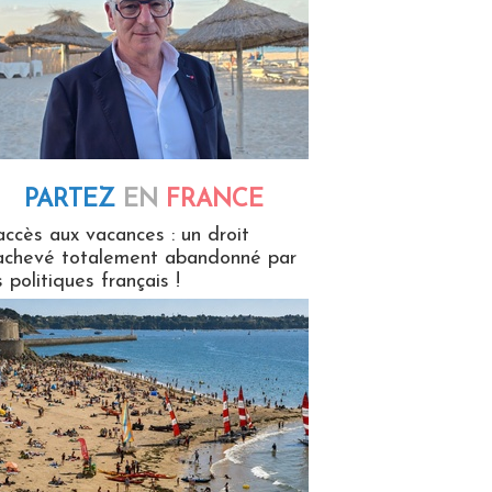
PARTEZ
EN
FRANCE
 en France
accès aux vacances : un droit
achevé totalement abandonné par
s politiques français !