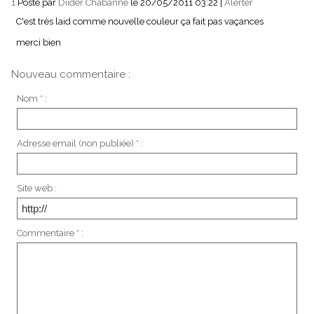
1.
Posté par
Diider Chabanne
le 20/05/2011 03:22
|
Alerter
C'est très laid comme nouvelle couleur ça fait pas vaçances
merci bien
Nouveau commentaire :
Nom * :
Adresse email (non publiée) * :
Site web :
Commentaire * :