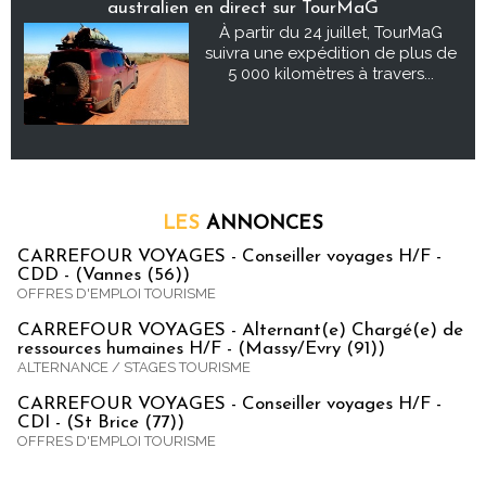
australien en direct sur TourMaG
À partir du 24 juillet, TourMaG
suivra une expédition de plus de
5 000 kilomètres à travers...
LES
ANNONCES
CARREFOUR VOYAGES - Conseiller voyages H/F -
CDD - (Vannes (56))
OFFRES D'EMPLOI TOURISME
CARREFOUR VOYAGES - Alternant(e) Chargé(e) de
ressources humaines H/F - (Massy/Evry (91))
ALTERNANCE / STAGES TOURISME
CARREFOUR VOYAGES - Conseiller voyages H/F -
CDI - (St Brice (77))
OFFRES D'EMPLOI TOURISME