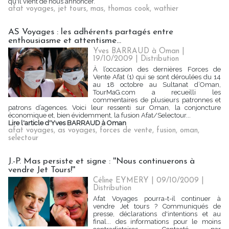
qu'il vient de nous annoncer.
afat voyages
,
jet tours
,
mas
,
thomas cook
,
wathier
AS Voyages : les adhérents partagés entre
enthousiasme et attentisme...
Yves BARRAUD à Oman |
19/10/2009
|
Distribution
À l’occasion des dernières Forces de
Vente Afat (1) qui se sont déroulées du 14
au 18 octobre au Sultanat d’Oman,
TourMaG.com a recueilli les
commentaires de plusieurs patronnes et
patrons d’agences. Voici leur ressenti sur Oman, la conjoncture
économique et, bien évidemment, la fusion Afat/Selectour...
Lire l'article d'Yves BARRAUD à Oman
afat voyages
,
as voyages
,
forces de vente
,
fusion
,
oman
,
selectour
J.-P. Mas persiste et signe : ''Nous continuerons à
vendre Jet Tours!''
Céline EYMERY | 09/10/2009
|
Distribution
Afat Voyages pourra-t-il continuer à
vendre Jet tours ? Communiqués de
presse, déclarations d'intentions et au
final... des informations pour le moins