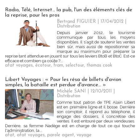
Radio, Télé, Internet... la pub, l'un des éléments clés de
la reprise, pour les pros
Bertrand FIGUIER | 17/04/2012
|
Distribution
Depuis janvier 2012, le tourisme
communique par tous les moyens
disponibles. Il s‘agit de soutenir les ventes
bien sûr, mais aussi de repositionner sa
marque au maximum pour préparer la
reprise tant attendue en jouant sur tous les leviers BtoB et BtoC. Est-ce
efficace et combien ça coûte ?...
afat voyages
,
écotour
,
fram
,
selectour
,
thomas cook
Libert Voyages : « Pour les résa de billets d'avion
simples, la bataille est perdue d'avance... »
Michèle SANI
| 12/10/2011
|
Distribution
Comme tout patron de TPE Alain Libert
est en première ligne et il bosse. Derrière
son comptoir, il répond au téléphone, il
engage des dossiers, il concrétise des
ventes. Il est entouré par deux vendeuses.
Derrière, sa femme Nadège est en charge de tout ce qui touche
l'administration, la...
afat
,
afat voyages
,
parole agent
,
voyage