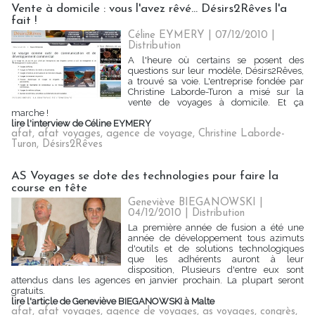
Vente à domicile : vous l'avez rêvé... Désirs2Rêves l'a
fait !
Céline EYMERY | 07/12/2010
|
Distribution
A l'heure où certains se posent des
questions sur leur modèle, Désirs2Rêves,
a trouvé sa voie. L'entreprise fondée par
Christine Laborde-Turon a misé sur la
vente de voyages à domicile. Et ça
marche !
lire l'interview de Céline EYMERY
afat
,
afat voyages
,
agence de voyage
,
Christine Laborde-
Turon
,
Désirs2Rêves
AS Voyages se dote des technologies pour faire la
course en tête
Geneviève BIEGANOWSKI |
04/12/2010
|
Distribution
La première année de fusion a été une
année de développement tous azimuts
d'outils et de solutions technologiques
que les adhérents auront à leur
disposition, Plusieurs d'entre eux sont
attendus dans les agences en janvier prochain. La plupart seront
gratuits.
lire l'article de Geneviève BIEGANOWSKI à Malte
afat
,
afat voyages
,
agence de voyages
,
as voyages
,
congrès
,