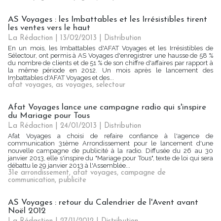
AS Voyages : les Imbattables et les Irrésistibles tirent
les ventes vers le haut
La Rédaction
| 13/02/2013
|
Distribution
En un mois, les Imbattables d'AFAT Voyages et les Irrésistibles de
Sélectour, ont permis à AS Voyages d'enregistrer une hausse de 58 %
du nombre de clients et de 51 % de son chiffre d'affaires par rapport à
la même période en 2012. Un mois après le lancement des
Imbattables d'AFAT Voyages et des...
afat voyages
,
as voyages
,
selectour
Afat Voyages lance une campagne radio qui s'inspire
du Mariage pour Tous
La Rédaction
| 24/01/2013
|
Distribution
Afat Voyages a choisi de refaire confiance à l'agence de
communication 31ème Arrondissement pour le lancement d'une
nouvelle campagne de publicité à la radio. Diffusée du 26 au 30
janvier 2013, elle s'inspire du "Mariage pour Tous", texte de loi qui sera
débattu le 29 janvier 2013 à l'Assemblée...
31e arrondissement
,
afat voyages
,
campagne de
communication
,
publicite
AS Voyages : retour du Calendrier de l'Avent avant
Noël 2012