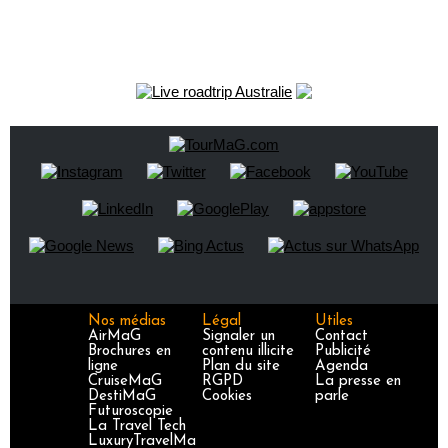
Nos médias
Légal
Utiles
AirMaG
Signaler un
Contact
Brochures en
contenu illicite
Publicité
ligne
Plan du site
Agenda
CruiseMaG
RGPD
La presse en
DestiMaG
Cookies
parle
Futuroscopie
La Travel Tech
LuxuryTravelMa