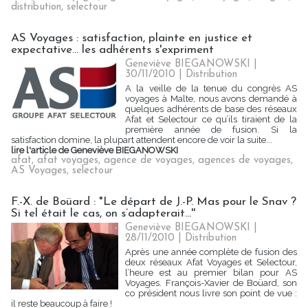
distribution
,
selectour
AS Voyages : satisfaction, plainte en justice et
expectative... les adhérents s'expriment
Geneviève BIEGANOWSKI |
30/11/2010
|
Distribution
A la veille de la tenue du congrès AS
voyages à Malte, nous avons demandé à
quelques adhérents de base des réseaux
Afat et Selectour ce qu’ils tiraient de la
première année de fusion. Si la
satisfaction domine, la plupart attendent encore de voir la suite...
lire l'article de Geneviève BIEGANOWSKI
afat
,
afat voyages
,
agence de voyages
,
agences de voyages
,
AS Voyages
,
selectour
F.-X. de Boüard : "Le départ de J.-P. Mas pour le Snav ?
Si tel était le cas, on s’adapterait...''
Geneviève BIEGANOWSKI |
28/11/2010
|
Distribution
Après une année complète de fusion des
deux réseaux Afat Voyages et Selectour,
l’heure est au premier bilan pour AS
Voyages. François-Xavier de Boüard, son
co président nous livre son point de vue :
il reste beaucoup à faire !