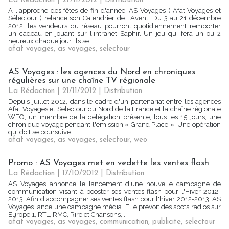
La Rédaction
| 27/11/2012
|
Distribution
A l'approche des fêtes de fin d'année, AS Voyages ( Afat Voyages et
Sélectour ) relance son Calendrier de l'Avent. Du 3 au 21 décembre
2012, les vendeurs du réseau pourront quotidiennement remporter
un cadeau en jouant sur l'intranet Saphir. Un jeu qui fera un ou 2
heureux chaque jour. Ils se...
afat voyages
,
as voyages
,
selectour
AS Voyages : les agences du Nord en chroniques
régulières sur une chaîne TV régionale
La Rédaction
| 21/11/2012
|
Distribution
Depuis juillet 2012, dans le cadre d'un partenariat entre les agences
Afat Voyages et Selectour du Nord de la France et la chaîne régionale
WEO, un membre de la délégation présente, tous les 15 jours, une
chronique voyage pendant l'émission « Grand Place ». Une opération
qui doit se poursuive...
afat voyages
,
as voyages
,
selectour
,
weo
Promo : AS Voyages met en vedette les ventes flash
La Rédaction
| 17/10/2012
|
Distribution
AS Voyages annonce le lancement d'une nouvelle campagne de
communication visant à booster ses ventes flash pour l'Hiver 2012-
2013. Afin d'accompagner ses ventes flash pour l'hiver 2012-2013, AS
Voyages lance une campagne média. Elle prévoit des spots radios sur
Europe 1, RTL, RMC, Rire et Chansons,...
afat voyages
,
as voyages
,
communication
,
publicite
,
selectour