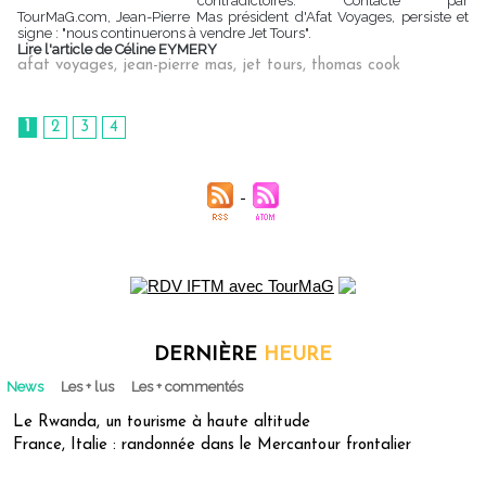
contradictoires. Contacté par
TourMaG.com, Jean-Pierre Mas président d'Afat Voyages, persiste et
signe : "nous continuerons à vendre Jet Tours".
Lire l'article de Céline EYMERY
afat voyages
,
jean-pierre mas
,
jet tours
,
thomas cook
1
2
3
4
DERNIÈRE
HEURE
News
Les + lus
Les + commentés
Le Rwanda, un tourisme à haute altitude
France, Italie : randonnée dans le Mercantour frontalier