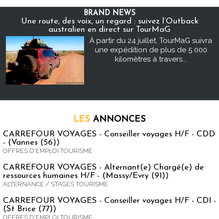
BRAND NEWS
Une route, des voix, un regard : suivez l’Outback
australien en direct sur TourMaG
À partir du 24 juillet, TourMaG suivra
une expédition de plus de 5 000
kilomètres à travers...
LES
ANNONCES
CARREFOUR VOYAGES - Conseiller voyages H/F - CDD
- (Vannes (56))
OFFRES D'EMPLOI TOURISME
CARREFOUR VOYAGES - Alternant(e) Chargé(e) de
ressources humaines H/F - (Massy/Evry (91))
ALTERNANCE / STAGES TOURISME
CARREFOUR VOYAGES - Conseiller voyages H/F - CDI -
(St Brice (77))
OFFRES D'EMPLOI TOURISME