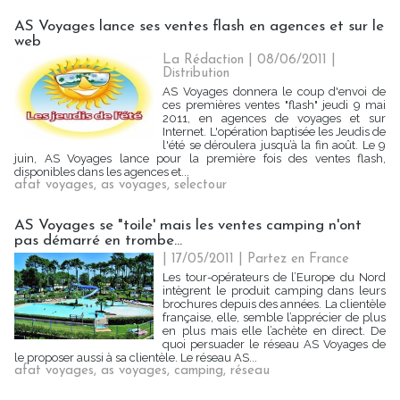
AS Voyages lance ses ventes flash en agences et sur le
web
La Rédaction
| 08/06/2011
|
Distribution
AS Voyages donnera le coup d'envoi de
ces premières ventes "flash" jeudi 9 mai
2011, en agences de voyages et sur
Internet. L'opération baptisée les Jeudis de
l'été se déroulera jusqu’à la fin août. Le 9
juin, AS Voyages lance pour la première fois des ventes flash,
disponibles dans les agences et...
afat voyages
,
as voyages
,
selectour
AS Voyages se "toile' mais les ventes camping n'ont
pas démarré en trombe...
| 17/05/2011
|
Partez en France
Les tour-opérateurs de l’Europe du Nord
intègrent le produit camping dans leurs
brochures depuis des années. La clientèle
française, elle, semble l’apprécier de plus
en plus mais elle l’achète en direct. De
quoi persuader le réseau AS Voyages de
le proposer aussi à sa clientèle. Le réseau AS...
afat voyages
,
as voyages
,
camping
,
réseau