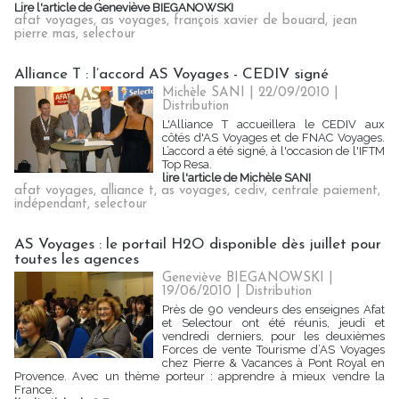
Lire l'article de Geneviève BIEGANOWSKI
afat voyages
,
as voyages
,
françois xavier de bouard
,
jean
pierre mas
,
selectour
Alliance T : l’accord AS Voyages - CEDIV signé
Michèle SANI | 22/09/2010
|
Distribution
L'Alliance T accueillera le CEDIV aux
côtés d'AS Voyages et de FNAC Voyages.
L’accord a été signé, à l'occasion de l'IFTM
Top Resa.
lire l'article de Michèle SANI
afat voyages
,
alliance t
,
as voyages
,
cediv
,
centrale paiement
,
indépendant
,
selectour
AS Voyages : le portail H2O disponible dès juillet pour
toutes les agences
Geneviève BIEGANOWSKI |
19/06/2010
|
Distribution
Près de 90 vendeurs des enseignes Afat
et Selectour ont été réunis, jeudi et
vendredi derniers, pour les deuxièmes
Forces de vente Tourisme d’AS Voyages
chez Pierre & Vacances à Pont Royal en
Provence. Avec un thème porteur : apprendre à mieux vendre la
France.