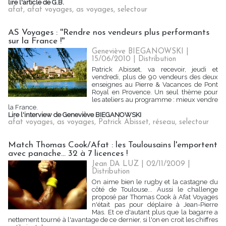
lire l'article de G.B.
afat
,
afat voyages
,
as voyages
,
selectour
AS Voyages : ''Rendre nos vendeurs plus performants
sur la France !''
Geneviève BIEGANOWSKI |
15/06/2010
|
Distribution
Patrick Abisset, va recevoir, jeudi et
vendredi, plus de 90 vendeurs des deux
enseignes au Pierre & Vacances de Pont
Royal en Provence. Un seul thème pour
les ateliers au programme : mieux vendre
la France.
Lire l'interview de Geneviève BIEGANOWSKI
afat voyages
,
as voyages
,
Patrick Abisset
,
réseau
,
selectour
Match Thomas Cook/Afat : les Toulousains l'emportent
avec panache... 32 à 7 licences !
Jean DA LUZ | 02/11/2009
|
Distribution
On aime bien le rugby et la castagne du
côté de Toulouse... Aussi le challenge
proposé par Thomas Cook à Afat Voyages
n'était pas pour déplaire à Jean-Pierre
Mas. Et ce d'autant plus que la bagarre a
nettement tourné à l'avantage de ce dernier, si l'on en croit les chiffres