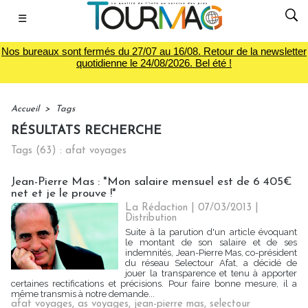
☰
Nos bureaux sont fermés du 27/07 au 16/08. Retour de la newsletter
quotidienne le 24/08/2026. Bel été !
Accueil
>
Tags
RÉSULTATS RECHERCHE
Tags (63) : afat voyages
Jean-Pierre Mas : "Mon salaire mensuel est de 6 405€
net et je le prouve !"
La Rédaction
| 07/03/2013
|
Distribution
Suite à la parution d'un article évoquant
le montant de son salaire et de ses
indemnités, Jean-Pierre Mas, co-président
du réseau Selectour Afat, a décidé de
jouer la transparence et tenu à apporter
certaines rectifications et précisions. Pour faire bonne mesure, il a
même transmis à notre demande...
afat voyages
,
as voyages
,
jean-pierre mas
,
selectour