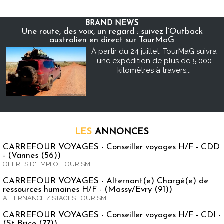
BRAND NEWS
Une route, des voix, un regard : suivez l’Outback
australien en direct sur TourMaG
À partir du 24 juillet, TourMaG suivra
une expédition de plus de 5 000
kilomètres à travers...
LES
ANNONCES
CARREFOUR VOYAGES - Conseiller voyages H/F - CDD
- (Vannes (56))
OFFRES D'EMPLOI TOURISME
CARREFOUR VOYAGES - Alternant(e) Chargé(e) de
ressources humaines H/F - (Massy/Evry (91))
ALTERNANCE / STAGES TOURISME
CARREFOUR VOYAGES - Conseiller voyages H/F - CDI -
(St Brice (77))