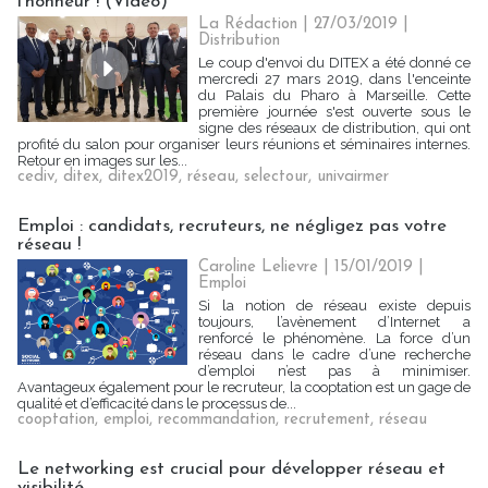
l'honneur ! (Vidéo)
La Rédaction
| 27/03/2019
|
Distribution
Le coup d'envoi du DITEX a été donné ce
mercredi 27 mars 2019, dans l'enceinte
du Palais du Pharo à Marseille. Cette
première journée s'est ouverte sous le
signe des réseaux de distribution, qui ont
profité du salon pour organiser leurs réunions et séminaires internes.
Retour en images sur les...
cediv
,
ditex
,
ditex2019
,
réseau
,
selectour
,
univairmer
Emploi : candidats, recruteurs, ne négligez pas votre
réseau !
Caroline Lelievre
| 15/01/2019
|
Emploi
Si la notion de réseau existe depuis
toujours, l’avènement d’Internet a
renforcé le phénomène. La force d’un
réseau dans le cadre d’une recherche
d’emploi n’est pas à minimiser.
Avantageux également pour le recruteur, la cooptation est un gage de
qualité et d’efficacité dans le processus de...
cooptation
,
emploi
,
recommandation
,
recrutement
,
réseau
Le networking est crucial pour développer réseau et
visibilité