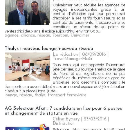
Univairmer veut séduire les agences de
voyages indépendantes grâce à un
contrat d'affiliation qui leur permettrait
d'accéder à ses tarifs fournisseurs et sa
centrale de paiements. Il espère ainsi se
constituer un réseau de 40 points de
ventes d'ici deux ans. Il existe aujourd'hui environ 800...
agence
,
alliance
,
réseau
,
Tourcom
,
Univaimer
Thalys : nouveau lounge, nouveau réseau
La rédaction | 08/09/2016
|
TravelManagerMaG
Tous ceux qui ont apprécié l’ouverture,
l’été dernier, du lounge Thalys de la gare
du Nord et qui regrettaient de ne pas
bénéficier du même service en gare de
Bruxelles sont désormais comblés : le
transporteur a ouvert début mars un nouvel espace de 230 m2 tout en
clarté sur la place Horta, juste...
lounge
,
réseau
,
thalys
,
transport ferroviaire
AG Selectour Afat : 7 candidats en lice pour 6 postes
et changement de statuts en vue
Céline Eymery
| 23/03/2016
|
Distribution
Selectour Afat organisera le 18 avril