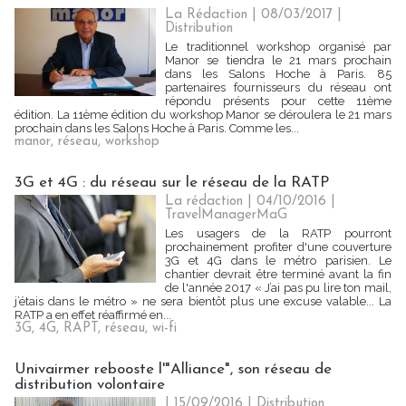
La Rédaction
| 08/03/2017
|
Distribution
Le traditionnel workshop organisé par
Manor se tiendra le 21 mars prochain
dans les Salons Hoche à Paris. 85
partenaires fournisseurs du réseau ont
répondu présents pour cette 11ème
édition. La 11ème édition du workshop Manor se déroulera le 21 mars
prochain dans les Salons Hoche à Paris. Comme les...
manor
,
réseau
,
workshop
3G et 4G : du réseau sur le réseau de la RATP
La rédaction | 04/10/2016
|
TravelManagerMaG
Les usagers de la RATP pourront
prochainement profiter d'une couverture
3G et 4G dans le métro parisien. Le
chantier devrait être terminé avant la fin
de l'année 2017 « J’ai pas pu lire ton mail,
j’étais dans le métro » ne sera bientôt plus une excuse valable... La
RATP a en effet réaffirmé en...
3G
,
4G
,
RAPT
,
réseau
,
wi-fi
Univairmer rebooste l'"Alliance", son réseau de
distribution volontaire
| 15/09/2016
|
Distribution