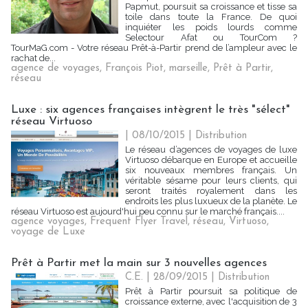
Papmut, poursuit sa croissance et tisse sa
toile dans toute la France. De quoi
inquiéter les poids lourds comme
Selectour Afat ou TourCom ?
TourMaG.com - Votre réseau Prêt-à-Partir prend de l’ampleur avec le
rachat de...
agence de voyages
,
François Piot
,
marseille
,
Prêt à Partir
,
réseau
Luxe : six agences françaises intègrent le très "sélect"
réseau Virtuoso
| 08/10/2015
|
Distribution
Le réseau d’agences de voyages de luxe
Virtuoso débarque en Europe et accueille
six nouveaux membres français. Un
véritable sésame pour leurs clients, qui
seront traités royalement dans les
endroits les plus luxueux de la planète. Le
réseau Virtuoso est aujourd'hui peu connu sur le marché français....
agence voyages
,
Frequent Flyer Travel
,
réseau
,
Virtuoso
,
voyage de Luxe
Prêt à Partir met la main sur 3 nouvelles agences
C.E. | 28/09/2015
|
Distribution
Prêt à Partir poursuit sa politique de
croissance externe, avec l'acquisition de 3