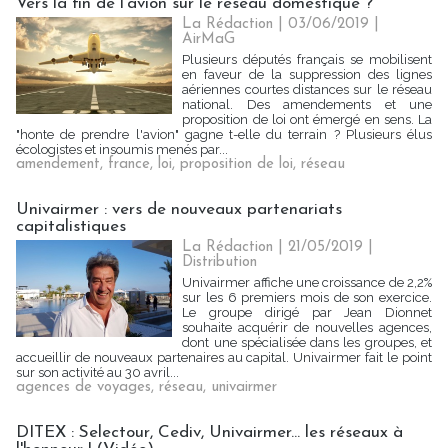
Vers la fin de l'avion sur le réseau domestique ?
La Rédaction
| 03/06/2019
|
AirMaG
Plusieurs députés français se mobilisent
en faveur de la suppression des lignes
aériennes courtes distances sur le réseau
national. Des amendements et une
proposition de loi ont émergé en sens. La
"honte de prendre l'avion" gagne t-elle du terrain ? Plusieurs élus
écologistes et insoumis menés par...
amendement
,
france
,
loi
,
proposition de loi
,
réseau
Univairmer : vers de nouveaux partenariats
capitalistiques
La Rédaction
| 21/05/2019
|
Distribution
Univairmer affiche une croissance de 2,2%
sur les 6 premiers mois de son exercice.
Le groupe dirigé par Jean Dionnet
souhaite acquérir de nouvelles agences,
dont une spécialisée dans les groupes, et
accueillir de nouveaux partenaires au capital. Univairmer fait le point
sur son activité au 30 avril...
agences de voyages
,
réseau
,
univairmer
DITEX : Selectour, Cediv, Univairmer... les réseaux à