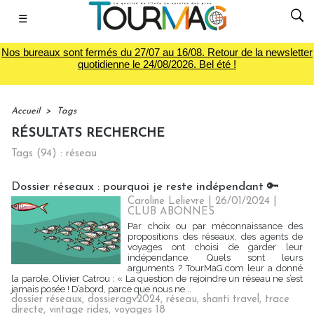
☰
Nos bureaux sont fermés du 27/07 au 16/08. Retour de la newsletter
quotidienne le 24/08/2026. Bel été !
Accueil
>
Tags
RÉSULTATS RECHERCHE
Tags (94) : réseau
Dossier réseaux : pourquoi je reste indépendant 🔑
Caroline Lelievre
| 26/01/2024
|
CLUB ABONNES
Par choix ou par méconnaissance des
propositions des réseaux, des agents de
voyages ont choisi de garder leur
indépendance. Quels sont leurs
arguments ? TourMaG.com leur a donné
la parole. Olivier Catrou : « La question de rejoindre un réseau ne s’est
jamais posée ! D’abord, parce que nous ne...
dossier réseaux
,
dossieragv2024
,
réseau
,
shanti travel
,
trace
directe
,
vintage rides
,
voyages 18