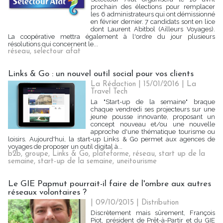
prochain des élections pour remplacer
les 6 administrateurs qui ont démissionné
en février dernier. 7 candidats sont en lice
dont Laurent Abitbol (Ailleurs Voyages).
La coopérative mettra également à l'ordre du jour plusieurs
résolutions qui concernent le...
réseau
,
selectour afat
Links & Go : un nouvel outil social pour vos clients
La Rédaction | 15/01/2016
|
La
Travel Tech
La "Start-up de la semaine" braque
chaque vendredi ses projecteurs sur une
jeune pousse innovante, proposant un
concept nouveau et/ou une nouvelle
approche d'une thématique tourisme ou
loisirs. Aujourd'hui, la start-up Links & Go permet aux agences de
voyages de proposer un outil digital à...
b2b
,
groupe
,
Links & Go
,
plateforme
,
réseau
,
start up de la
semaine
,
start-up de la semaine
,
uneitourisme
Le GIE Papmut pourrait-il faire de l'ombre aux autres
réseaux volontaires ?
| 09/10/2015
|
Distribution
Discrètement mais sûrement, François
Piot, président de Prêt-à-Partir et du GIE