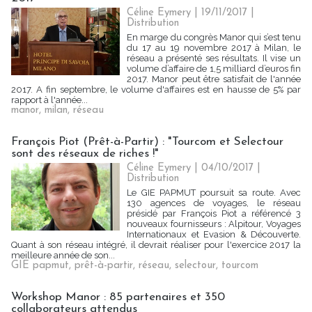
Céline Eymery
| 19/11/2017
|
Distribution
En marge du congrès Manor qui s’est tenu
du 17 au 19 novembre 2017 à Milan, le
réseau a présenté ses résultats. Il vise un
volume d’affaire de 1,5 milliard d’euros fin
2017. Manor peut être satisfait de l'année
2017. A fin septembre, le volume d'affaires est en hausse de 5% par
rapport à l'année...
manor
,
milan
,
réseau
François Piot (Prêt-à-Partir) : "Tourcom et Selectour
sont des réseaux de riches !"
Céline Eymery
| 04/10/2017
|
Distribution
Le GIE PAPMUT poursuit sa route. Avec
130 agences de voyages, le réseau
présidé par François Piot a référencé 3
nouveaux fournisseurs : Alpitour, Voyages
Internationaux et Evasion & Découverte.
Quant à son réseau intégré, il devrait réaliser pour l'exercice 2017 la
meilleure année de son...
GIE papmut
,
prêt-à-partir
,
réseau
,
selectour
,
tourcom
Workshop Manor : 85 partenaires et 350
collaborateurs attendus