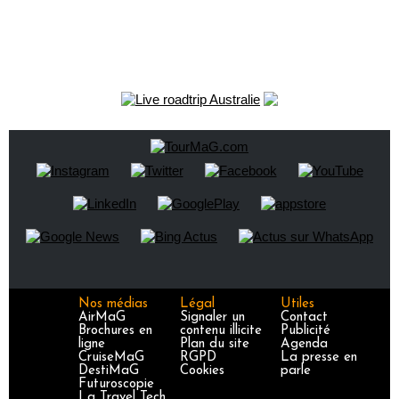
Nos médias
Légal
Utiles
AirMaG
Signaler un
Contact
Brochures en
contenu illicite
Publicité
ligne
Plan du site
Agenda
CruiseMaG
RGPD
La presse en
DestiMaG
Cookies
parle
Futuroscopie
La Travel Tech