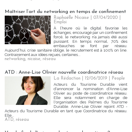
Maîtriser l’art du networking en temps de confinement
Raphaëlle Nicaise | 07/04/2020
|
Emploi
À l’heure où le digital favorise les
échanges, encouragé par un confinement
forcé, le networking n’a jamais été aussi
puissant. En temps normal, 70% des
embauches se font par réseau.
Aujourd’hui, crise sanitaire oblige, le recrutement est à 100% on line.
Contrairement aux idées reçues, certaines...
networking
,
nicaise
,
réseau
ATD : Anne-Lise Olivier nouvelle coordinatrice réseau
La Rédaction
| 12/06/2019
|
People
Acteurs du Tourisme Durable vient
d'annoncer la nomination d'Anne-Lise
Olivier au poste de coordinatrice réseau.
Elle sera notamment en charge de
l'organisation des Palmes du Tourisme
Durable. Anne-Lise Olivier rejoint ATD -
Acteurs du Tourisme Durable en tant que Coordinatrice du réseau.
Elle...
ATD
,
réseau