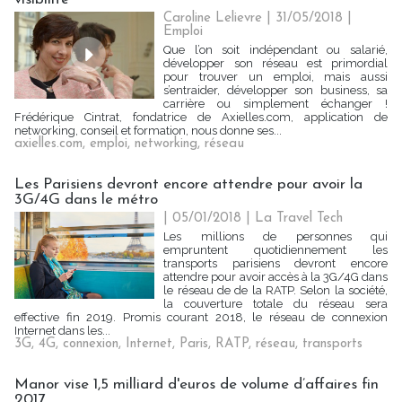
Caroline Lelievre
| 31/05/2018
|
Emploi
Que l’on soit indépendant ou salarié,
développer son réseau est primordial
pour trouver un emploi, mais aussi
s’entraider, développer son business, sa
carrière ou simplement échanger !
Frédérique Cintrat, fondatrice de Axielles.com, application de
networking, conseil et formation, nous donne ses...
axielles.com
,
emploi
,
networking
,
réseau
Les Parisiens devront encore attendre pour avoir la
3G/4G dans le métro
| 05/01/2018
|
La Travel Tech
Les millions de personnes qui
empruntent quotidiennement les
transports parisiens devront encore
attendre pour avoir accès à la 3G/4G dans
le réseau de de la RATP. Selon la société,
la couverture totale du réseau sera
effective fin 2019. Promis courant 2018, le réseau de connexion
Internet dans les...
3G
,
4G
,
connexion
,
Internet
,
Paris
,
RATP
,
réseau
,
transports
Manor vise 1,5 milliard d'euros de volume d’affaires fin
2017